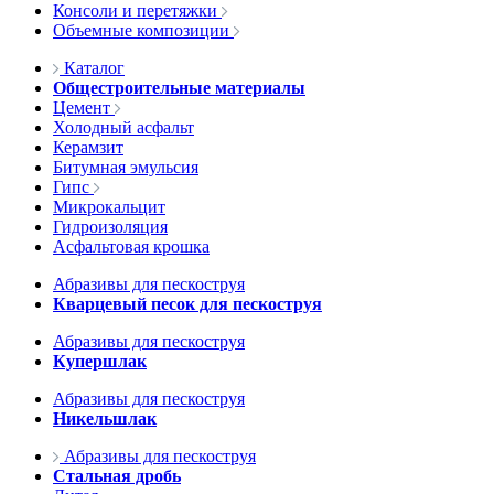
Консоли и перетяжки
Объемные композиции
Каталог
Общестроительные материалы
Цемент
Холодный асфальт
Керамзит
Битумная эмульсия
Гипс
Микрокальцит
Гидроизоляция
Асфальтовая крошка
Абразивы для пескоструя
Кварцевый песок для пескоструя
Абразивы для пескоструя
Купершлак
Абразивы для пескоструя
Никельшлак
Абразивы для пескоструя
Стальная дробь