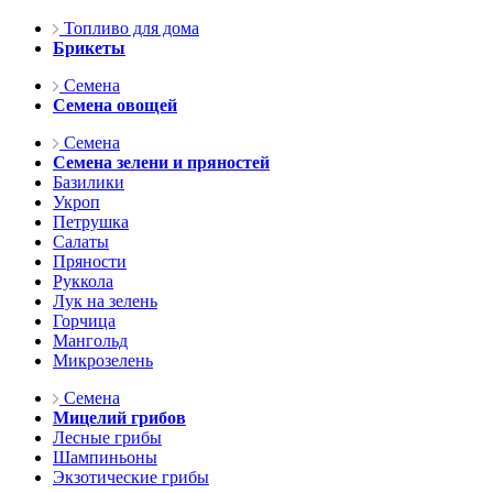
Топливо для дома
Брикеты
Семена
Семена овощей
Семена
Семена зелени и пряностей
Базилики
Укроп
Петрушка
Салаты
Пряности
Руккола
Лук на зелень
Горчица
Мангольд
Микрозелень
Семена
Мицелий грибов
Лесные грибы
Шампиньоны
Экзотические грибы