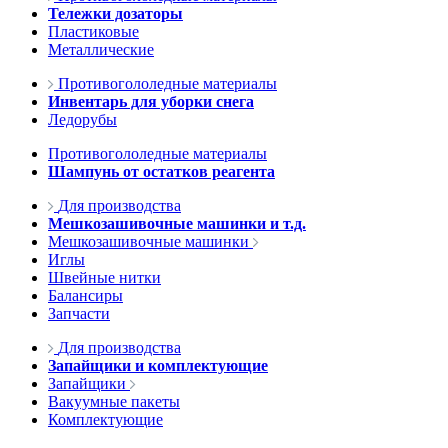
Тележки дозаторы
Пластиковые
Металлические
Противогололедные материалы
Инвентарь для уборки снега
Ледорубы
Противогололедные материалы
Шампунь от остатков реагента
Для производства
Мешкозашивочные машинки и т.д.
Мешкозашивочные машинки
Иглы
Швейные нитки
Балансиры
Запчасти
Для производства
Запайщики и комплектующие
Запайщики
Вакуумные пакеты
Комплектующие