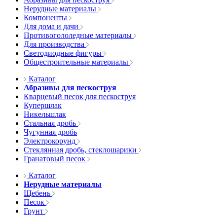
Нерудные материалы
Компоненты
Для дома и дачи
Противогололедные материалы
Для производства
Светодиодные фигуры
Общестроительные материалы
Каталог
Абразивы для пескоструя
Кварцевый песок для пескоструя
Купершлак
Никельшлак
Стальная дробь
Чугунная дробь
Электрокорунд
Стеклянная дробь, стеклошарики
Гранатовый песок
Каталог
Нерудные материалы
Щебень
Песок
Грунт