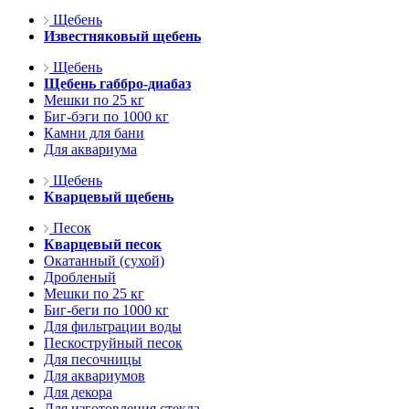
Щебень
Известняковый щебень
Щебень
Щебень габбро-диабаз
Мешки по 25 кг
Биг-бэги по 1000 кг
Камни для бани
Для аквариума
Щебень
Кварцевый щебень
Песок
Кварцевый песок
Окатанный (сухой)
Дробленый
Мешки по 25 кг
Биг-беги по 1000 кг
Для фильтрации воды
Пескоструйный песок
Для песочницы
Для аквариумов
Для декора
Для изготовления стекла