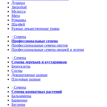
Душица
Зверобой
Мелисса
Мята
Ромашка
Шалфей
Разные лекарственные травы
Семена
Профессиональные семена
Профессиональные семена цветов
Профессиональные семена овощей и зелени
Семена
Семена деревьев и кустарников
Бересклеты
Сосны
Декоративные разные
Плодовые разные
Семена
Семена комнатных растений
Бальзамины
Барвинки
Бегонии