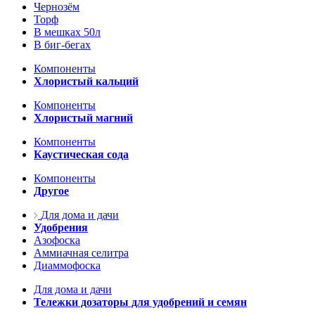
Чернозём
Торф
В мешках 50л
В биг-бегах
Компоненты
Хлористый кальций
Компоненты
Хлористый магний
Компоненты
Каустическая сода
Компоненты
Другое
Для дома и дачи
Удобрения
Азофоска
Аммиачная селитра
Диаммофоска
Для дома и дачи
Тележки дозаторы для удобрений и семян