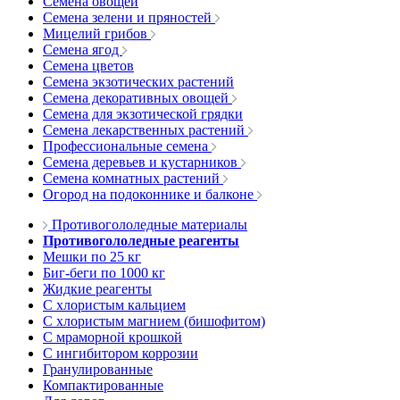
Семена овощей
Семена зелени и пряностей
Мицелий грибов
Семена ягод
Семена цветов
Семена экзотических растений
Семена декоративных овощей
Семена для экзотической грядки
Семена лекарственных растений
Профессиональные семена
Семена деревьев и кустарников
Семена комнатных растений
Огород на подоконнике и балконе
Противогололедные материалы
Противогололедные реагенты
Мешки по 25 кг
Биг-беги по 1000 кг
Жидкие реагенты
С хлористым кальцием
С хлористым магнием (бишофитом)
С мраморной крошкой
С ингибитором коррозии
Гранулированные
Компактированные