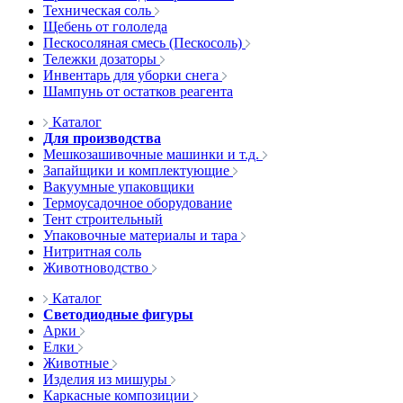
Техническая соль
Щебень от гололеда
Пескосоляная смесь (Пескосоль)
Тележки дозаторы
Инвентарь для уборки снега
Шампунь от остатков реагента
Каталог
Для производства
Мешкозашивочные машинки и т.д.
Запайщики и комплектующие
Вакуумные упаковщики
Термоусадочное оборудование
Тент строительный
Упаковочные материалы и тара
Нитритная соль
Животноводство
Каталог
Светодиодные фигуры
Арки
Елки
Животные
Изделия из мишуры
Каркасные композиции