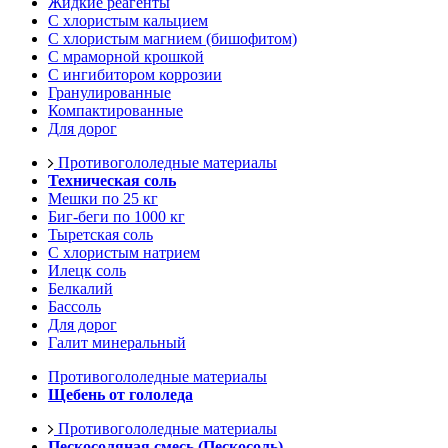
Жидкие реагенты
С хлористым кальцием
С хлористым магнием (бишофитом)
С мраморной крошкой
С ингибитором коррозии
Гранулированные
Компактированные
Для дорог
Противогололедные материалы
Техническая соль
Мешки по 25 кг
Биг-беги по 1000 кг
Тыретская соль
С хлористым натрием
Илецк соль
Белкалий
Бассоль
Для дорог
Галит минеральный
Противогололедные материалы
Щебень от гололеда
Противогололедные материалы
Пескосоляная смесь (Пескосоль)