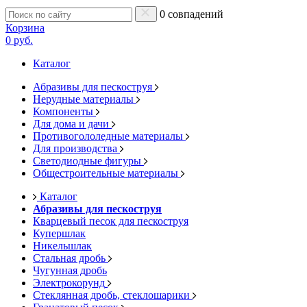
0 совпадений
Корзина
0 руб.
Каталог
Абразивы для пескоструя
Нерудные материалы
Компоненты
Для дома и дачи
Противогололедные материалы
Для производства
Светодиодные фигуры
Общестроительные материалы
Каталог
Абразивы для пескоструя
Кварцевый песок для пескоструя
Купершлак
Никельшлак
Стальная дробь
Чугунная дробь
Электрокорунд
Стеклянная дробь, стеклошарики