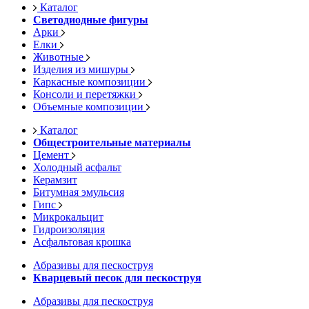
Каталог
Светодиодные фигуры
Арки
Елки
Животные
Изделия из мишуры
Каркасные композиции
Консоли и перетяжки
Объемные композиции
Каталог
Общестроительные материалы
Цемент
Холодный асфальт
Керамзит
Битумная эмульсия
Гипс
Микрокальцит
Гидроизоляция
Асфальтовая крошка
Абразивы для пескоструя
Кварцевый песок для пескоструя
Абразивы для пескоструя