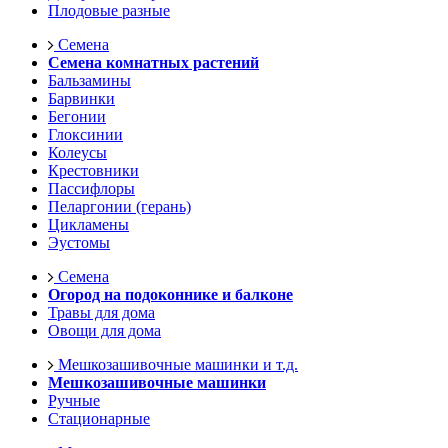
Плодовые разные
Семена
Семена комнатных растений
Бальзамины
Барвинки
Бегонии
Глоксинии
Колеусы
Крестовники
Пассифлоры
Пеларгонии (герань)
Цикламены
Эустомы
Семена
Огород на подоконнике и балконе
Травы для дома
Овощи для дома
Мешкозашивочные машинки и т.д.
Мешкозашивочные машинки
Ручные
Стационарные