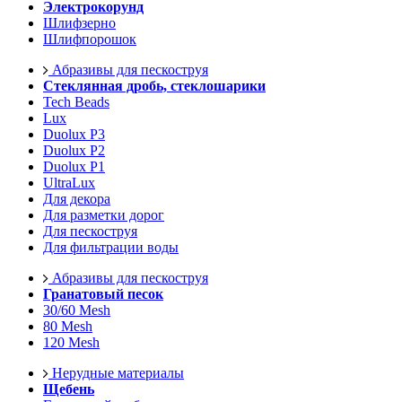
Электрокорунд
Шлифзерно
Шлифпорошок
Абразивы для пескоструя
Стеклянная дробь, стеклошарики
Tech Beads
Lux
Duolux P3
Duolux P2
Duolux P1
UltraLux
Для декора
Для разметки дорог
Для пескоструя
Для фильтрации воды
Абразивы для пескоструя
Гранатовый песок
30/60 Mesh
80 Mesh
120 Mesh
Нерудные материалы
Щебень