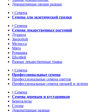
Декоративные овощи разные
Семена
Семена для экзотической грядки
Семена
Семена лекарственных растений
Душица
Зверобой
Мелисса
Мята
Ромашка
Шалфей
Разные лекарственные травы
Семена
Профессиональные семена
Профессиональные семена цветов
Профессиональные семена овощей и зелени
Семена
Семена деревьев и кустарников
Бересклеты
Сосны
Декоративные разные