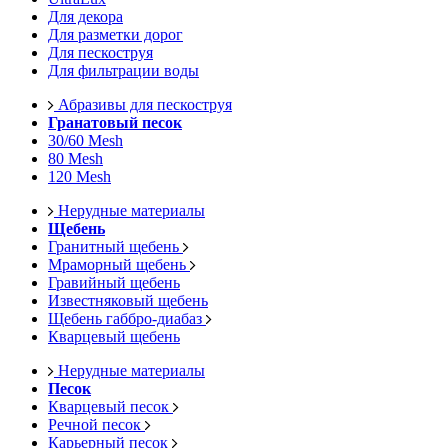
Для декора
Для разметки дорог
Для пескоструя
Для фильтрации воды
Абразивы для пескоструя
Гранатовый песок
30/60 Mesh
80 Mesh
120 Mesh
Нерудные материалы
Щебень
Гранитный щебень
Мраморный щебень
Гравийный щебень
Известняковый щебень
Щебень габбро-диабаз
Кварцевый щебень
Нерудные материалы
Песок
Кварцевый песок
Речной песок
Карьерный песок