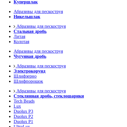
Купершлак
Абразивы для пескоструя
Никельшлак
Абразивы для пескоструя
Стальная дробь
Литая
Колотая
Абразивы для пескоструя
Чугунная дробь
Абразивы для пескоструя
Электрокорунд
Шлифзерно
Шлифпорошок
Абразивы для пескоструя
Стеклянная дробь, стеклошарики
Tech Beads
Lux
Duolux P3
Duolux P2
Duolux P1
UltraLux