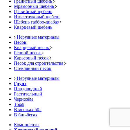
Гранитный щебень
Мраморный щебень
Гравийный щебень
Известняковый щебень
Щебень габбро-диабаз
Кварцевый щебень
Нерудные материалы
Песок
Кварцевый песок
Речной песок
Карьерный песок
Песок для строительства
Стеклянный песок
Нерудные материалы
Грунт
Плодородный
Растительный
Чернозём
Торф
В мешках 50л
В биг-бегах
Компоненты
Хлористый кальций