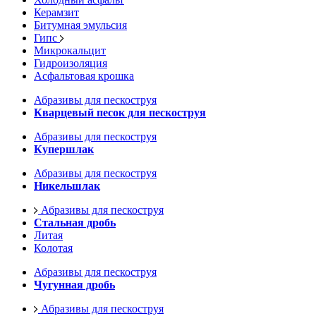
Керамзит
Битумная эмульсия
Гипс
Микрокальцит
Гидроизоляция
Асфальтовая крошка
Абразивы для пескоструя
Кварцевый песок для пескоструя
Абразивы для пескоструя
Купершлак
Абразивы для пескоструя
Никельшлак
Абразивы для пескоструя
Стальная дробь
Литая
Колотая
Абразивы для пескоструя
Чугунная дробь
Абразивы для пескоструя