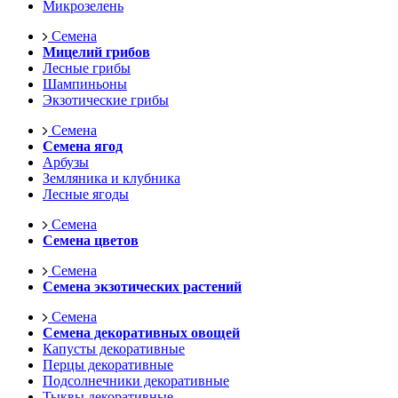
Микрозелень
Семена
Мицелий грибов
Лесные грибы
Шампиньоны
Экзотические грибы
Семена
Семена ягод
Арбузы
Земляника и клубника
Лесные ягоды
Семена
Семена цветов
Семена
Семена экзотических растений
Семена
Семена декоративных овощей
Капусты декоративные
Перцы декоративные
Подсолнечники декоративные
Тыквы декоративные