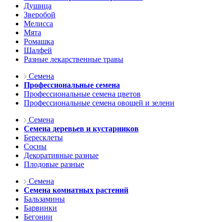
Душица
Зверобой
Мелисса
Мята
Ромашка
Шалфей
Разные лекарственные травы
Семена
Профессиональные семена
Профессиональные семена цветов
Профессиональные семена овощей и зелени
Семена
Семена деревьев и кустарников
Бересклеты
Сосны
Декоративные разные
Плодовые разные
Семена
Семена комнатных растений
Бальзамины
Барвинки
Бегонии