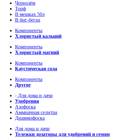
Чернозём
Торф
В мешках 50л
В биг-бегах
Компоненты
Хлористый кальций
Компоненты
Хлористый магний
Компоненты
Каустическая сода
Компоненты
Другое
Для дома и дачи
Удобрения
Азофоска
Аммиачная селитра
Диаммофоска
Для дома и дачи
Тележки дозаторы для удобрений и семян