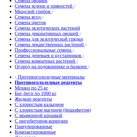
Семена овощей
Семена зелени и пряностей
Мицелий грибов
Семена ягод
Семена цветов
Семена экзотических растений
Семена декоративных овощей
Семена для экзотической грядки
Семена лекарственных растений
Профессиональные семена
Семена деревьев и кустарников
Семена комнатных растений
Огород на подоконнике и балконе
Противогололедные материалы
Противогололедные реагенты
Мешки по 25 кг
Биг-беги по 1000 кг
Жидкие реагенты
С хлористым кальцием
С хлористым магнием (бишофитом)
С мраморной крошкой
С ингибитором коррозии
Гранулированные
Компактированные