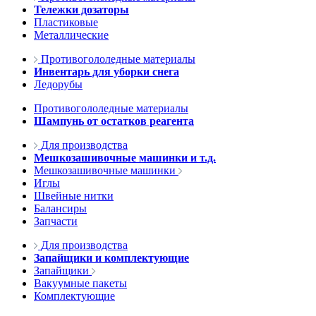
Тележки дозаторы
Пластиковые
Металлические
Противогололедные материалы
Инвентарь для уборки снега
Ледорубы
Противогололедные материалы
Шампунь от остатков реагента
Для производства
Мешкозашивочные машинки и т.д.
Мешкозашивочные машинки
Иглы
Швейные нитки
Балансиры
Запчасти
Для производства
Запайщики и комплектующие
Запайщики
Вакуумные пакеты
Комплектующие