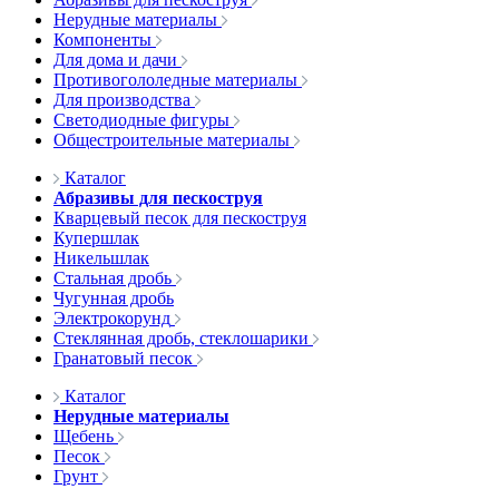
Нерудные материалы
Компоненты
Для дома и дачи
Противогололедные материалы
Для производства
Светодиодные фигуры
Общестроительные материалы
Каталог
Абразивы для пескоструя
Кварцевый песок для пескоструя
Купершлак
Никельшлак
Стальная дробь
Чугунная дробь
Электрокорунд
Стеклянная дробь, стеклошарики
Гранатовый песок
Каталог
Нерудные материалы
Щебень
Песок
Грунт