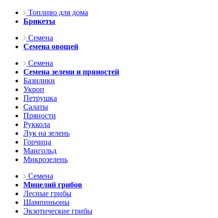
Топливо для дома
Брикеты
Семена
Семена овощей
Семена
Семена зелени и пряностей
Базилики
Укроп
Петрушка
Салаты
Пряности
Руккола
Лук на зелень
Горчица
Мангольд
Микрозелень
Семена
Мицелий грибов
Лесные грибы
Шампиньоны
Экзотические грибы