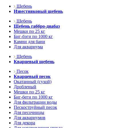
Щебень
Известняковый щебень
Щебень
Щебень габбро-диабаз
Мешки по 25 кг
Биг-бэги по 1000 кг
Камни для бани
Для аквариума
Щебень
Кварцевый щебень
Песок
Кварцевый песок
Окатанный (сухой)
Дробленый
Мешки по 25 кг
Биг-беги по 1000 кг
Для фильтрации воды
Пескоструйный песок
Для песочницы
Для аквариумов
Для декора
Для изготовления стекла