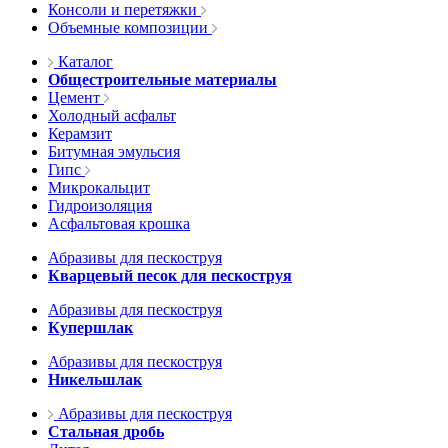
Консоли и перетяжки
Объемные композиции
Каталог
Общестроительные материалы
Цемент
Холодный асфальт
Керамзит
Битумная эмульсия
Гипс
Микрокальцит
Гидроизоляция
Асфальтовая крошка
Абразивы для пескоструя
Кварцевый песок для пескоструя
Абразивы для пескоструя
Купершлак
Абразивы для пескоструя
Никельшлак
Абразивы для пескоструя
Стальная дробь