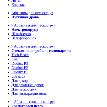
Литая
Колотая
Абразивы для пескоструя
Чугунная дробь
Абразивы для пескоструя
Электрокорунд
Шлифзерно
Шлифпорошок
Абразивы для пескоструя
Стеклянная дробь, стеклошарики
Tech Beads
Lux
Duolux P3
Duolux P2
Duolux P1
UltraLux
Для декора
Для разметки дорог
Для пескоструя
Для фильтрации воды
Абразивы для пескоструя
Гранатовый песок