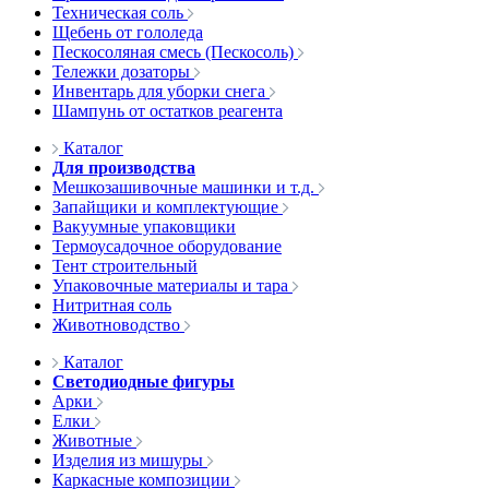
Техническая соль
Щебень от гололеда
Пескосоляная смесь (Пескосоль)
Тележки дозаторы
Инвентарь для уборки снега
Шампунь от остатков реагента
Каталог
Для производства
Мешкозашивочные машинки и т.д.
Запайщики и комплектующие
Вакуумные упаковщики
Термоусадочное оборудование
Тент строительный
Упаковочные материалы и тара
Нитритная соль
Животноводство
Каталог
Светодиодные фигуры
Арки
Елки
Животные
Изделия из мишуры
Каркасные композиции