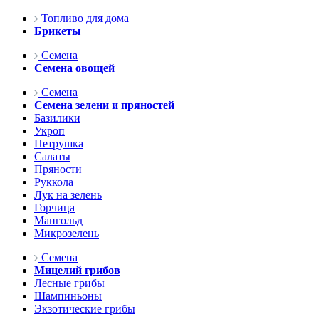
Топливо для дома
Брикеты
Семена
Семена овощей
Семена
Семена зелени и пряностей
Базилики
Укроп
Петрушка
Салаты
Пряности
Руккола
Лук на зелень
Горчица
Мангольд
Микрозелень
Семена
Мицелий грибов
Лесные грибы
Шампиньоны
Экзотические грибы