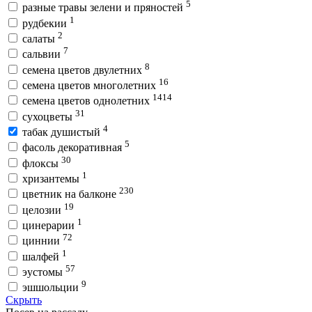
5
разные травы зелени и пряностей
1
рудбекии
2
салаты
7
сальвии
8
семена цветов двулетних
16
семена цветов многолетних
1414
семена цветов однолетних
31
сухоцветы
4
табак душистый
5
фасоль декоративная
30
флоксы
1
хризантемы
230
цветник на балконе
19
целозии
1
цинерарии
72
циннии
1
шалфей
57
эустомы
9
эшшольции
Скрыть