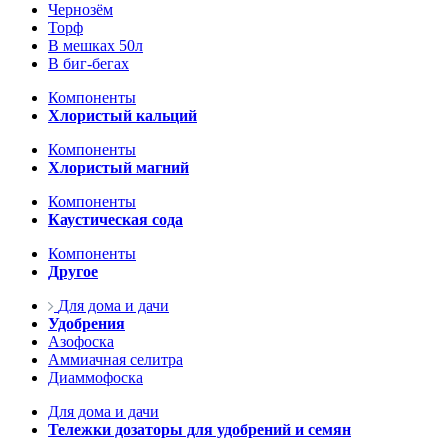
Чернозём
Торф
В мешках 50л
В биг-бегах
Компоненты
Хлористый кальций
Компоненты
Хлористый магний
Компоненты
Каустическая сода
Компоненты
Другое
Для дома и дачи
Удобрения
Азофоска
Аммиачная селитра
Диаммофоска
Для дома и дачи
Тележки дозаторы для удобрений и семян