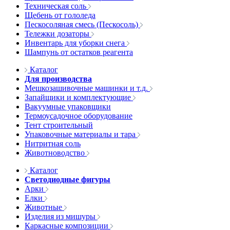
Техническая соль
Щебень от гололеда
Пескосоляная смесь (Пескосоль)
Тележки дозаторы
Инвентарь для уборки снега
Шампунь от остатков реагента
Каталог
Для производства
Мешкозашивочные машинки и т.д.
Запайщики и комплектующие
Вакуумные упаковщики
Термоусадочное оборудование
Тент строительный
Упаковочные материалы и тара
Нитритная соль
Животноводство
Каталог
Светодиодные фигуры
Арки
Елки
Животные
Изделия из мишуры
Каркасные композиции