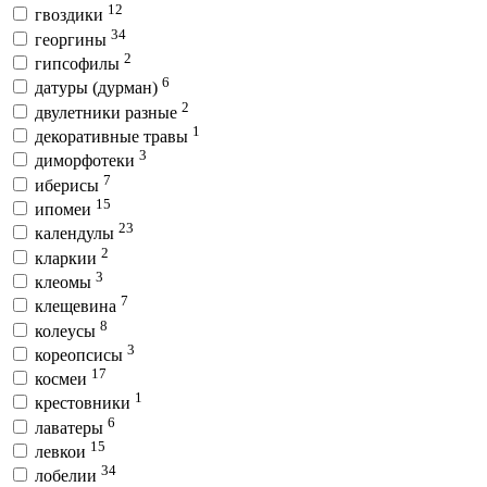
12
гвоздики
34
георгины
2
гипсофилы
6
датуры (дурман)
2
двулетники разные
1
декоративные травы
3
диморфотеки
7
иберисы
15
ипомеи
23
календулы
2
кларкии
3
клеомы
7
клещевина
8
колеусы
3
кореопсисы
17
космеи
1
крестовники
6
лаватеры
15
левкои
34
лобелии