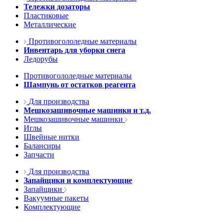
Тележки дозаторы
Пластиковые
Металлические
Противогололедные материалы
Инвентарь для уборки снега
Ледорубы
Противогололедные материалы
Шампунь от остатков реагента
Для производства
Мешкозашивочные машинки и т.д.
Мешкозашивочные машинки
Иглы
Швейные нитки
Балансиры
Запчасти
Для производства
Запайщики и комплектующие
Запайщики
Вакуумные пакеты
Комплектующие