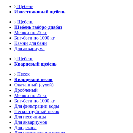
Щебень
Известняковый щебень
Щебень
Щебень габбро-диабаз
Мешки по 25 кг
Биг-бэги по 1000 кг
Камни для бани
Для аквариума
Щебень
Кварцевый щебень
Песок
Кварцевый песок
Окатанный (сухой)
Дробленый
Мешки по 25 кг
Биг-беги по 1000 кг
Для фильтрации воды
Пескоструйный песок
Для песочницы
Для аквариумов
Для декора
Для изготовления стекла