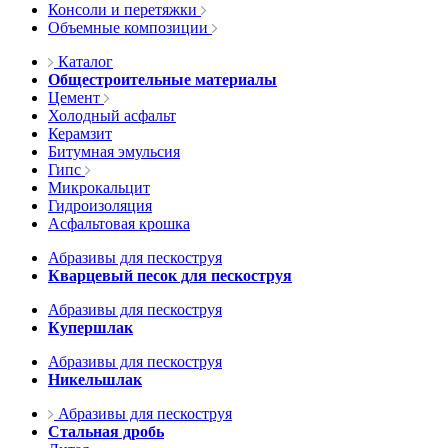
Консоли и перетяжки
Объемные композиции
Каталог
Общестроительные материалы
Цемент
Холодный асфальт
Керамзит
Битумная эмульсия
Гипс
Микрокальцит
Гидроизоляция
Асфальтовая крошка
Абразивы для пескоструя
Кварцевый песок для пескоструя
Абразивы для пескоструя
Купершлак
Абразивы для пескоструя
Никельшлак
Абразивы для пескоструя
Стальная дробь