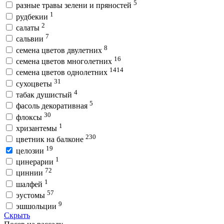
5
разные травы зелени и пряностей
1
рудбекии
2
салаты
7
сальвии
8
семена цветов двулетних
16
семена цветов многолетних
1414
семена цветов однолетних
31
сухоцветы
4
табак душистый
5
фасоль декоративная
30
флоксы
1
хризантемы
230
цветник на балконе
19
целозии
1
цинерарии
72
циннии
1
шалфей
57
эустомы
9
эшшольции
Скрыть