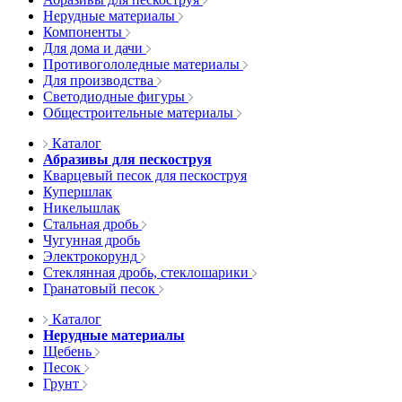
Нерудные материалы
Компоненты
Для дома и дачи
Противогололедные материалы
Для производства
Светодиодные фигуры
Общестроительные материалы
Каталог
Абразивы для пескоструя
Кварцевый песок для пескоструя
Купершлак
Никельшлак
Стальная дробь
Чугунная дробь
Электрокорунд
Стеклянная дробь, стеклошарики
Гранатовый песок
Каталог
Нерудные материалы
Щебень
Песок
Грунт