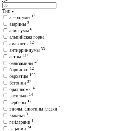
Тип
15
агератумы
3
азарины
6
алиссумы
4
альпийская горка
12
амаранты
33
антирриниумы
127
астры
40
бальзамины
12
барвинки
100
бархатцы
37
бегонии
4
брахикомы
14
васильки
12
вербены
4
виолы, анютины глазки
3
вьюнки
1
гайлардии
24
гацании