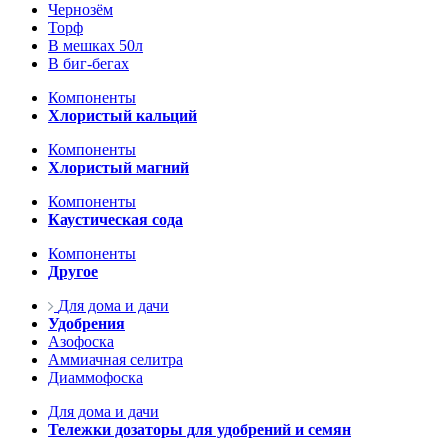
Чернозём
Торф
В мешках 50л
В биг-бегах
Компоненты
Хлористый кальций
Компоненты
Хлористый магний
Компоненты
Каустическая сода
Компоненты
Другое
Для дома и дачи
Удобрения
Азофоска
Аммиачная селитра
Диаммофоска
Для дома и дачи
Тележки дозаторы для удобрений и семян