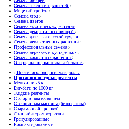
Семена овощей
Семена зелени и пряностей
Мицелий грибов
Семена ягод
Семена цветов
Семена экзотических растений
Семена декоративных овощей
Семена для экзотической грядки
Семена лекарственных растений
Профессиональные семена
Семена деревьев и кустарников
Семена комнатных растений
Огород на подоконнике и балконе
Противогололедные материалы
Противогололедные реагенты
Мешки по 25 кг
Биг-беги по 1000 кг
Жидкие реагенты
С хлористым кальцием
С хлористым магнием (бишофитом)
С мраморной крошкой
С ингибитором коррозии
Гранулированные
Компактированные