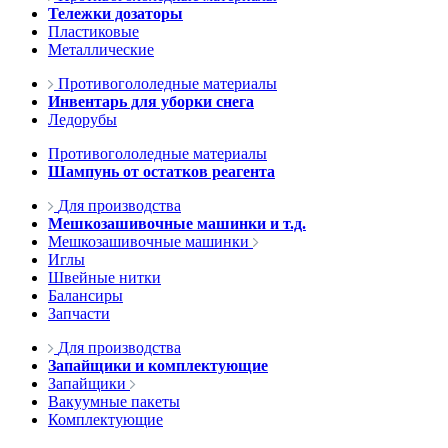
Тележки дозаторы
Пластиковые
Металлические
Противогололедные материалы
Инвентарь для уборки снега
Ледорубы
Противогололедные материалы
Шампунь от остатков реагента
Для производства
Мешкозашивочные машинки и т.д.
Мешкозашивочные машинки
Иглы
Швейные нитки
Балансиры
Запчасти
Для производства
Запайщики и комплектующие
Запайщики
Вакуумные пакеты
Комплектующие