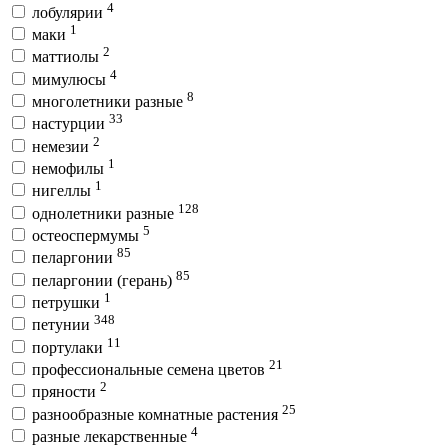
4
лобулярии
1
маки
2
маттиолы
4
мимулюсы
8
многолетники разные
33
настурции
2
немезии
1
немофилы
1
нигеллы
128
однолетники разные
5
остеоспермумы
85
пеларгонии
85
пеларгонии (герань)
1
петрушки
348
петунии
11
портулаки
21
профессиональные семена цветов
2
пряности
25
разнообразные комнатные растения
4
разные лекарственные