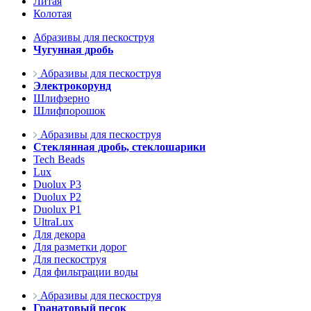
Литая
Колотая
Абразивы для пескоструя
Чугунная дробь
Абразивы для пескоструя
Электрокорунд
Шлифзерно
Шлифпорошок
Абразивы для пескоструя
Стеклянная дробь, стеклошарики
Tech Beads
Lux
Duolux P3
Duolux P2
Duolux P1
UltraLux
Для декора
Для разметки дорог
Для пескоструя
Для фильтрации воды
Абразивы для пескоструя
Гранатовый песок