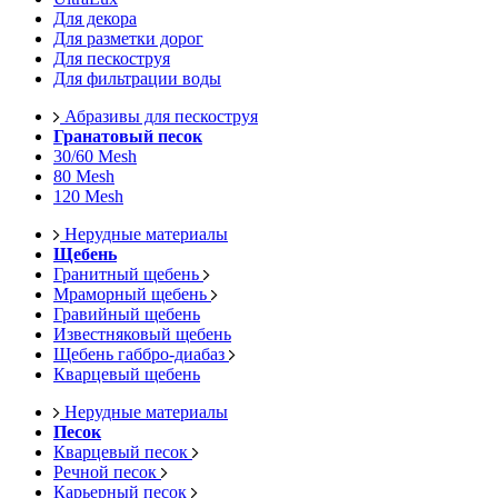
Для декора
Для разметки дорог
Для пескоструя
Для фильтрации воды
Абразивы для пескоструя
Гранатовый песок
30/60 Mesh
80 Mesh
120 Mesh
Нерудные материалы
Щебень
Гранитный щебень
Мраморный щебень
Гравийный щебень
Известняковый щебень
Щебень габбро-диабаз
Кварцевый щебень
Нерудные материалы
Песок
Кварцевый песок
Речной песок
Карьерный песок