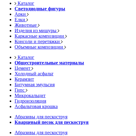
Каталог
Светодиодные фигуры
Арки
Елки
Животные
Изделия из мишуры
Каркасные композиции
Консоли и перетяжки
Объемные композиции
Каталог
Общестроительные материалы
Цемент
Холодный асфальт
Керамзит
Битумная эмульсия
Гипс
Микрокальцит
Гидроизоляция
Асфальтовая крошка
Абразивы для пескоструя
Кварцевый песок для пескоструя
Абразивы для пескоструя