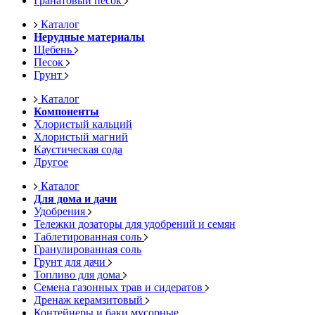
Гранатовый песок
Каталог
Нерудные материалы
Щебень
Песок
Грунт
Каталог
Компоненты
Хлористый кальций
Хлористый магний
Каустическая сода
Другое
Каталог
Для дома и дачи
Удобрения
Тележки дозаторы для удобрений и семян
Таблетированная соль
Гранулированная соль
Грунт для дачи
Топливо для дома
Семена газонных трав и сидератов
Дренаж керамзитовый
Контейнеры и баки мусорные