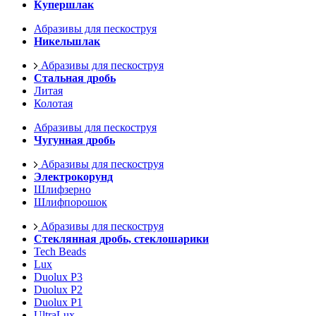
Купершлак
Абразивы для пескоструя
Никельшлак
Абразивы для пескоструя
Стальная дробь
Литая
Колотая
Абразивы для пескоструя
Чугунная дробь
Абразивы для пескоструя
Электрокорунд
Шлифзерно
Шлифпорошок
Абразивы для пескоструя
Стеклянная дробь, стеклошарики
Tech Beads
Lux
Duolux P3
Duolux P2
Duolux P1
UltraLux