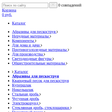
0 совпадений
Корзина
0 руб.
Каталог
Абразивы для пескоструя
Нерудные материалы
Компоненты
Для дома и дачи
Противогололедные материалы
Для производства
Светодиодные фигуры
Общестроительные материалы
Каталог
Абразивы для пескоструя
Кварцевый песок для пескоструя
Купершлак
Никельшлак
Стальная дробь
Чугунная дробь
Электрокорунд
Стеклянная дробь, стеклошарики