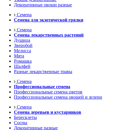
Декоративные овощи разные
Семена
Семена для экзотической грядки
Семена
Семена лекарственных растений
Душица
Зверобой
Мелисса
Мята
Ромашка
Шалфей
Разные лекарственные травы
Семена
Профессиональные семена
Профессиональные семена цветов
Профессиональные семена овощей и зелени
Семена
Семена деревьев и кустарников
Бересклеты
Сосны
Декоративные разные