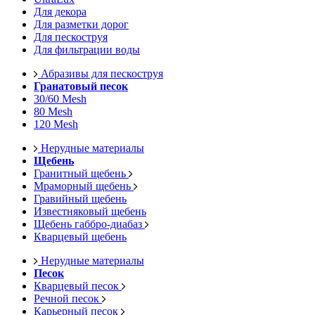
Для декора
Для разметки дорог
Для пескоструя
Для фильтрации воды
Абразивы для пескоструя
Гранатовый песок
30/60 Mesh
80 Mesh
120 Mesh
Нерудные материалы
Щебень
Гранитный щебень
Мраморный щебень
Гравийный щебень
Известняковый щебень
Щебень габбро-диабаз
Кварцевый щебень
Нерудные материалы
Песок
Кварцевый песок
Речной песок
Карьерный песок