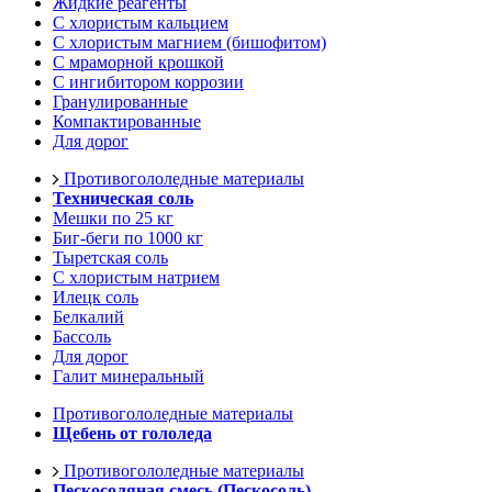
Жидкие реагенты
С хлористым кальцием
С хлористым магнием (бишофитом)
С мраморной крошкой
С ингибитором коррозии
Гранулированные
Компактированные
Для дорог
Противогололедные материалы
Техническая соль
Мешки по 25 кг
Биг-беги по 1000 кг
Тыретская соль
С хлористым натрием
Илецк соль
Белкалий
Бассоль
Для дорог
Галит минеральный
Противогололедные материалы
Щебень от гололеда
Противогололедные материалы
Пескосоляная смесь (Пескосоль)