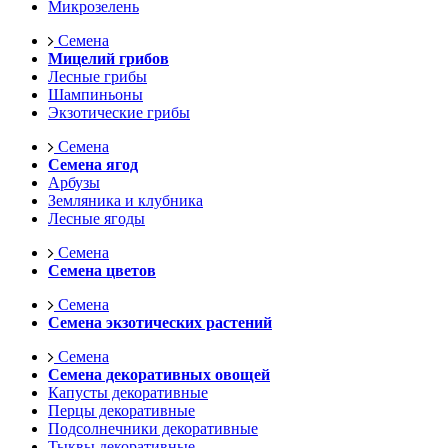
Микрозелень
Семена
Мицелий грибов
Лесные грибы
Шампиньоны
Экзотические грибы
Семена
Семена ягод
Арбузы
Земляника и клубника
Лесные ягоды
Семена
Семена цветов
Семена
Семена экзотических растений
Семена
Семена декоративных овощей
Капусты декоративные
Перцы декоративные
Подсолнечники декоративные
Тыквы декоративные