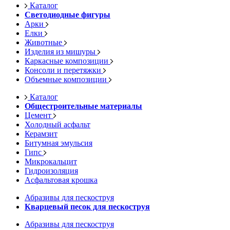
Каталог
Светодиодные фигуры
Арки
Елки
Животные
Изделия из мишуры
Каркасные композиции
Консоли и перетяжки
Объемные композиции
Каталог
Общестроительные материалы
Цемент
Холодный асфальт
Керамзит
Битумная эмульсия
Гипс
Микрокальцит
Гидроизоляция
Асфальтовая крошка
Абразивы для пескоструя
Кварцевый песок для пескоструя
Абразивы для пескоструя