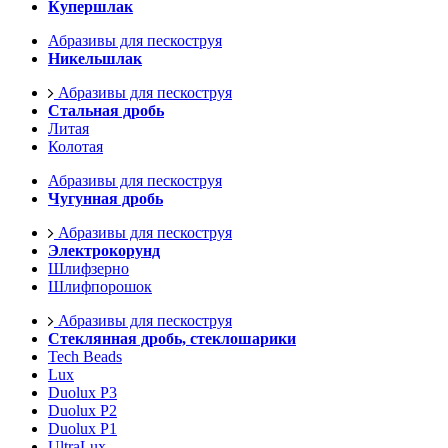
Купершлак
Абразивы для пескоструя
Никельшлак
Абразивы для пескоструя
Стальная дробь
Литая
Колотая
Абразивы для пескоструя
Чугунная дробь
Абразивы для пескоструя
Электрокорунд
Шлифзерно
Шлифпорошок
Абразивы для пескоструя
Стеклянная дробь, стеклошарики
Tech Beads
Lux
Duolux P3
Duolux P2
Duolux P1
UltraLux