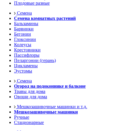
Плодовые разные
Семена
Семена комнатных растений
Бальзамины
Барвинки
Бегонии
Глоксинии
Колеусы
Крестовники
Пассифлоры
Пеларгонии (герань)
Цикламены
Эустомы
Семена
Огород на подоконнике и балконе
Травы для дома
Овощи для дома
Мешкозашивочные машинки и т.д.
Мешкозашивочные машинки
Ручные
Стационарные