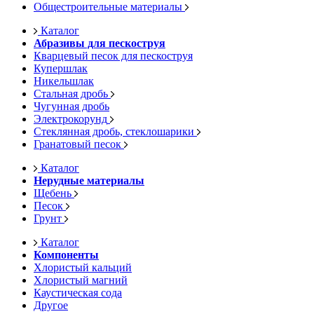
Общестроительные материалы
Каталог
Абразивы для пескоструя
Кварцевый песок для пескоструя
Купершлак
Никельшлак
Стальная дробь
Чугунная дробь
Электрокорунд
Стеклянная дробь, стеклошарики
Гранатовый песок
Каталог
Нерудные материалы
Щебень
Песок
Грунт
Каталог
Компоненты
Хлористый кальций
Хлористый магний
Каустическая сода
Другое