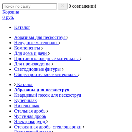
0 совпадений
Корзина
0 руб.
Каталог
Абразивы для пескоструя
Нерудные материалы
Компоненты
Для дома и дачи
Противогололедные материалы
Для производства
Светодиодные фигуры
Общестроительные материалы
Каталог
Абразивы для пескоструя
Кварцевый песок для пескоструя
Купершлак
Никельшлак
Стальная дробь
Чугунная дробь
Электрокорунд
Стеклянная дробь, стеклошарики