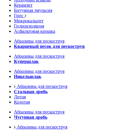
Керамзит
Битумная эмульсия
Гипс
Микрокальцит
Гидроизоляция
Асфальтовая крошка
Абразивы для пескоструя
Кварцевый песок для пескоструя
Абразивы для пескоструя
Купершлак
Абразивы для пескоструя
Никельшлак
Абразивы для пескоструя
Стальная дробь
Литая
Колотая
Абразивы для пескоструя
Чугунная дробь
Абразивы для пескоструя