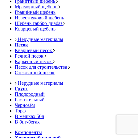
Гранитный щебень
Мраморный щебень
Гравийный щебень
Известняковый щебень
Щебень габбро-диабаз
Кварцевый щебень
Нерудные материалы
Песок
Кварцевый песок
Речной песок
Карьерный песок
Песок для строительства
Стеклянный песок
Нерудные материалы
Грунт
Плодородный
Растительный
Чернозём
Торф
В мешках 50л
В биг-бегах
Компоненты
Хлористый кальций