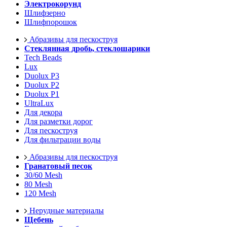
Электрокорунд
Шлифзерно
Шлифпорошок
Абразивы для пескоструя
Стеклянная дробь, стеклошарики
Tech Beads
Lux
Duolux P3
Duolux P2
Duolux P1
UltraLux
Для декора
Для разметки дорог
Для пескоструя
Для фильтрации воды
Абразивы для пескоструя
Гранатовый песок
30/60 Mesh
80 Mesh
120 Mesh
Нерудные материалы
Щебень