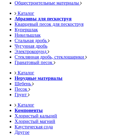
Общестроительные материалы
Каталог
Абразивы для пескоструя
Кварцевый песок для пескоструя
Купершлак
Никельшлак
Стальная дробь
Чугунная дробь
Электрокорунд
Стеклянная дробь, стеклошарики
Гранатовый песок
Каталог
Нерудные материалы
Щебень
Песок
Грунт
Каталог
Компоненты
Хлористый кальций
Хлористый магний
Каустическая сода
Другое