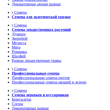
Декоративные овощи разные
Семена
Семена для экзотической грядки
Семена
Семена лекарственных растений
Душица
Зверобой
Мелисса
Мята
Ромашка
Шалфей
Разные лекарственные травы
Семена
Профессиональные семена
Профессиональные семена цветов
Профессиональные семена овощей и зелени
Семена
Семена деревьев и кустарников
Бересклеты
Сосны
Декоративные разные