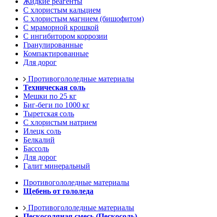
Жидкие реагенты
С хлористым кальцием
С хлористым магнием (бишофитом)
С мраморной крошкой
С ингибитором коррозии
Гранулированные
Компактированные
Для дорог
Противогололедные материалы
Техническая соль
Мешки по 25 кг
Биг-беги по 1000 кг
Тыретская соль
С хлористым натрием
Илецк соль
Белкалий
Бассоль
Для дорог
Галит минеральный
Противогололедные материалы
Щебень от гололеда
Противогололедные материалы
Пескосоляная смесь (Пескосоль)