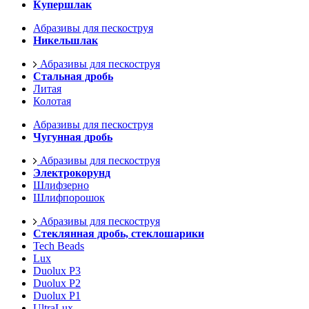
Купершлак
Абразивы для пескоструя
Никельшлак
Абразивы для пескоструя
Стальная дробь
Литая
Колотая
Абразивы для пескоструя
Чугунная дробь
Абразивы для пескоструя
Электрокорунд
Шлифзерно
Шлифпорошок
Абразивы для пескоструя
Стеклянная дробь, стеклошарики
Tech Beads
Lux
Duolux P3
Duolux P2
Duolux P1
UltraLux