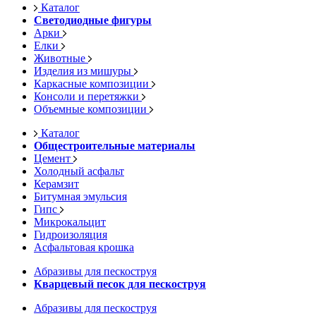
Каталог
Светодиодные фигуры
Арки
Елки
Животные
Изделия из мишуры
Каркасные композиции
Консоли и перетяжки
Объемные композиции
Каталог
Общестроительные материалы
Цемент
Холодный асфальт
Керамзит
Битумная эмульсия
Гипс
Микрокальцит
Гидроизоляция
Асфальтовая крошка
Абразивы для пескоструя
Кварцевый песок для пескоструя
Абразивы для пескоструя