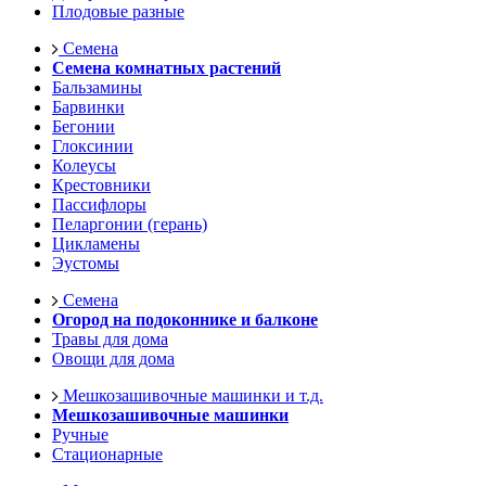
Плодовые разные
Семена
Семена комнатных растений
Бальзамины
Барвинки
Бегонии
Глоксинии
Колеусы
Крестовники
Пассифлоры
Пеларгонии (герань)
Цикламены
Эустомы
Семена
Огород на подоконнике и балконе
Травы для дома
Овощи для дома
Мешкозашивочные машинки и т.д.
Мешкозашивочные машинки
Ручные
Стационарные