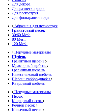
Для декора
Для разметки дорог
Для пескоструя
Для фильтрации воды
Абразивы для пескоструя
Гранатовый песок
30/60 Mesh
80 Mesh
120 Mesh
Нерудные материалы
Щебень
Гранитный щебень
Мраморный щебень
Гравийный щебень
Известняковый щебень
Щебень габбро-диабаз
Кварцевый щебень
Нерудные материалы
Песок
Кварцевый песок
Речной песок
Карьерный песок