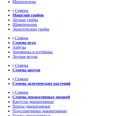
Микрозелень
Семена
Мицелий грибов
Лесные грибы
Шампиньоны
Экзотические грибы
Семена
Семена ягод
Арбузы
Земляника и клубника
Лесные ягоды
Семена
Семена цветов
Семена
Семена экзотических растений
Семена
Семена декоративных овощей
Капусты декоративные
Перцы декоративные
Подсолнечники декоративные
Тыквы декоративные