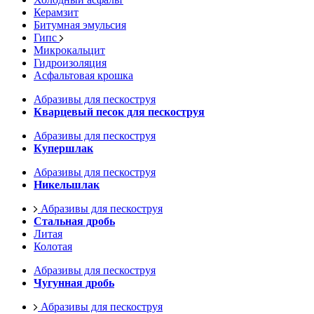
Керамзит
Битумная эмульсия
Гипс
Микрокальцит
Гидроизоляция
Асфальтовая крошка
Абразивы для пескоструя
Кварцевый песок для пескоструя
Абразивы для пескоструя
Купершлак
Абразивы для пескоструя
Никельшлак
Абразивы для пескоструя
Стальная дробь
Литая
Колотая
Абразивы для пескоструя
Чугунная дробь
Абразивы для пескоструя