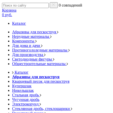
0 совпадений
Корзина
0 руб.
Каталог
Абразивы для пескоструя
Нерудные материалы
Компоненты
Для дома и дачи
Противогололедные материалы
Для производства
Светодиодные фигуры
Общестроительные материалы
Каталог
Абразивы для пескоструя
Кварцевый песок для пескоструя
Купершлак
Никельшлак
Стальная дробь
Чугунная дробь
Электрокорунд
Стеклянная дробь, стеклошарики