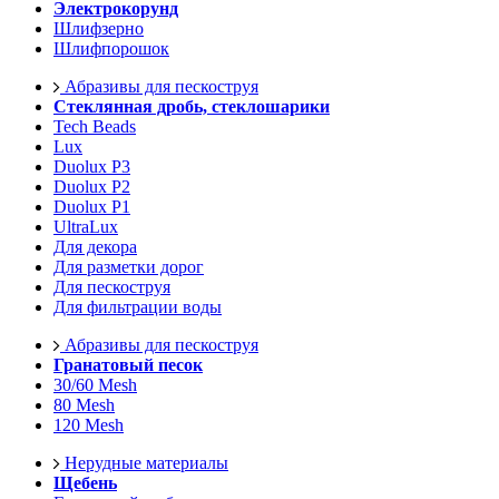
Электрокорунд
Шлифзерно
Шлифпорошок
Абразивы для пескоструя
Стеклянная дробь, стеклошарики
Tech Beads
Lux
Duolux P3
Duolux P2
Duolux P1
UltraLux
Для декора
Для разметки дорог
Для пескоструя
Для фильтрации воды
Абразивы для пескоструя
Гранатовый песок
30/60 Mesh
80 Mesh
120 Mesh
Нерудные материалы
Щебень