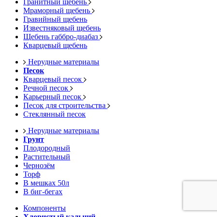
Гранитный щебень
Мраморный щебень
Гравийный щебень
Известняковый щебень
Щебень габбро-диабаз
Кварцевый щебень
Нерудные материалы
Песок
Кварцевый песок
Речной песок
Карьерный песок
Песок для строительства
Стеклянный песок
Нерудные материалы
Грунт
Плодородный
Растительный
Чернозём
Торф
В мешках 50л
В биг-бегах
Компоненты
Хлористый кальций