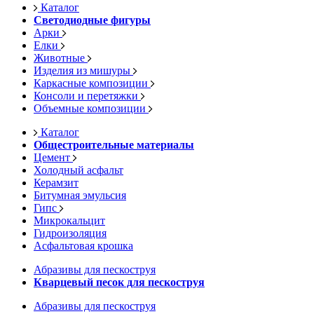
Каталог
Светодиодные фигуры
Арки
Елки
Животные
Изделия из мишуры
Каркасные композиции
Консоли и перетяжки
Объемные композиции
Каталог
Общестроительные материалы
Цемент
Холодный асфальт
Керамзит
Битумная эмульсия
Гипс
Микрокальцит
Гидроизоляция
Асфальтовая крошка
Абразивы для пескоструя
Кварцевый песок для пескоструя
Абразивы для пескоструя