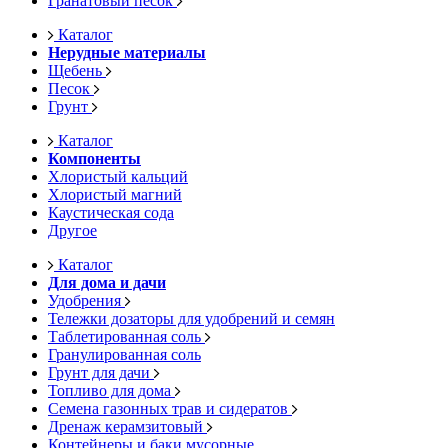
Гранатовый песок
Каталог
Нерудные материалы
Щебень
Песок
Грунт
Каталог
Компоненты
Хлористый кальций
Хлористый магний
Каустическая сода
Другое
Каталог
Для дома и дачи
Удобрения
Тележки дозаторы для удобрений и семян
Таблетированная соль
Гранулированная соль
Грунт для дачи
Топливо для дома
Семена газонных трав и сидератов
Дренаж керамзитовый
Контейнеры и баки мусорные