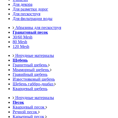
Для декора
Для разметки дорог
Для пескоструя
Для фильтрации воды
Абразивы для пескоструя
Гранатовый песок
30/60 Mesh
80 Mesh
120 Mesh
Нерудные материалы
Щебень
Гранитный щебень
Мраморный щебень
Гравийный щебень
Известняковый щебень
Щебень габбро-диабаз
Кварцевый щебень
Нерудные материалы
Песок
Кварцевый песок
Речной песок
Карьерный песок