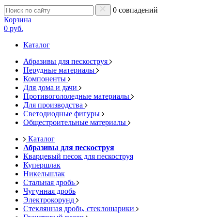
0 совпадений
Корзина
0 руб.
Каталог
Абразивы для пескоструя
Нерудные материалы
Компоненты
Для дома и дачи
Противогололедные материалы
Для производства
Светодиодные фигуры
Общестроительные материалы
Каталог
Абразивы для пескоструя
Кварцевый песок для пескоструя
Купершлак
Никельшлак
Стальная дробь
Чугунная дробь
Электрокорунд
Стеклянная дробь, стеклошарики