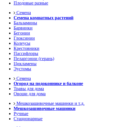
Плодовые разные
Семена
Семена комнатных растений
Бальзамины
Барвинки
Бегонии
Глоксинии
Колеусы
Крестовники
Пассифлоры
Пеларгонии (герань)
Цикламены
Эустомы
Семена
Огород на подоконнике и балконе
Травы для дома
Овощи для дома
Мешкозашивочные машинки и т.д.
Мешкозашивочные машинки
Ручные
Стационарные