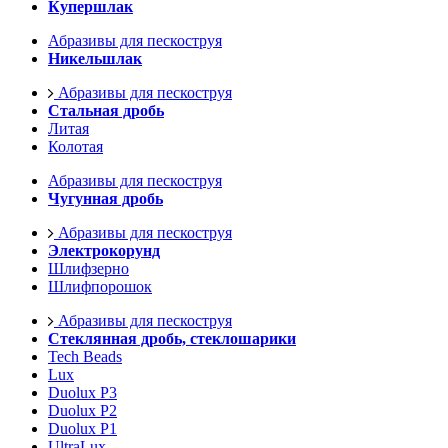
Купершлак
Абразивы для пескоструя
Никельшлак
Абразивы для пескоструя
Стальная дробь
Литая
Колотая
Абразивы для пескоструя
Чугунная дробь
Абразивы для пескоструя
Электрокорунд
Шлифзерно
Шлифпорошок
Абразивы для пескоструя
Стеклянная дробь, стеклошарики
Tech Beads
Lux
Duolux P3
Duolux P2
Duolux P1
UltraLux