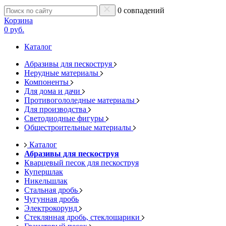
0 совпадений
Корзина
0 руб.
Каталог
Абразивы для пескоструя
Нерудные материалы
Компоненты
Для дома и дачи
Противогололедные материалы
Для производства
Светодиодные фигуры
Общестроительные материалы
Каталог
Абразивы для пескоструя
Кварцевый песок для пескоструя
Купершлак
Никельшлак
Стальная дробь
Чугунная дробь
Электрокорунд
Стеклянная дробь, стеклошарики