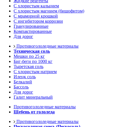
Жидкие реагенты
С хлористым кальцием
С хлористым магнием (бишофитом)
С мраморной крошкой
С ингибитором коррозии
Гранулированные
Компактированные
Для дорог
Противогололедные материалы
Техническая соль
Мешки по 25 кг
Биг-беги по 1000 кг
Тыретская соль
С хлористым натрием
Илецк соль
Белкалий
Бассоль
Для дорог
Галит минеральный
Противогололедные материалы
Щебень от гололеда
Противогололедные материалы
Пескосоляная смесь (Пескосоль)