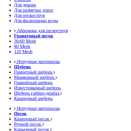
Для декора
Для разметки дорог
Для пескоструя
Для фильтрации воды
Абразивы для пескоструя
Гранатовый песок
30/60 Mesh
80 Mesh
120 Mesh
Нерудные материалы
Щебень
Гранитный щебень
Мраморный щебень
Гравийный щебень
Известняковый щебень
Щебень габбро-диабаз
Кварцевый щебень
Нерудные материалы
Песок
Кварцевый песок
Речной песок
Карьерный песок