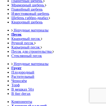
Гранитный щебень
Мраморный щебень
Гравийный щебень
Известняковый щебень
Щебень габбро-диабаз
Кварцевый щебень
Нерудные материалы
Песок
Кварцевый песок
Речной песок
Карьерный песок
Песок для строительства
Стеклянный песок
Нерудные материалы
Грунт
Плодородный
Растительный
Чернозём
Торф
В мешках 50л
В биг-бегах
Компоненты
Хлористый кальций