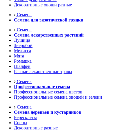
Декоративные овощи разные
Семена
Семена для экзотической грядки
Семена
Семена лекарственных растений
Душица
Зверобой
Мелисса
Мята
Ромашка
Шалфей
Разные лекарственные травы
Семена
Профессиональные семена
Профессиональные семена цветов
Профессиональные семена овощей и зелени
Семена
Семена деревьев и кустарников
Бересклеты
Сосны
Декоративные разные