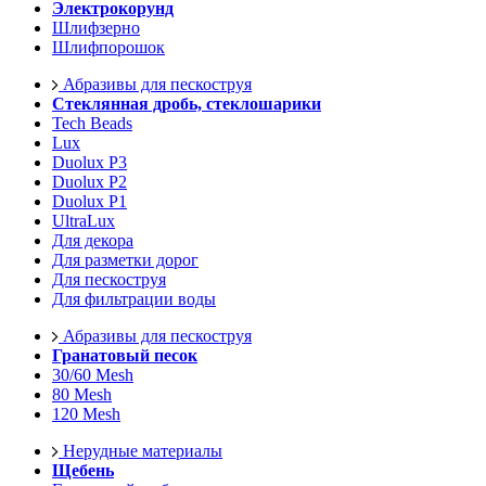
Электрокорунд
Шлифзерно
Шлифпорошок
Абразивы для пескоструя
Стеклянная дробь, стеклошарики
Tech Beads
Lux
Duolux P3
Duolux P2
Duolux P1
UltraLux
Для декора
Для разметки дорог
Для пескоструя
Для фильтрации воды
Абразивы для пескоструя
Гранатовый песок
30/60 Mesh
80 Mesh
120 Mesh
Нерудные материалы
Щебень