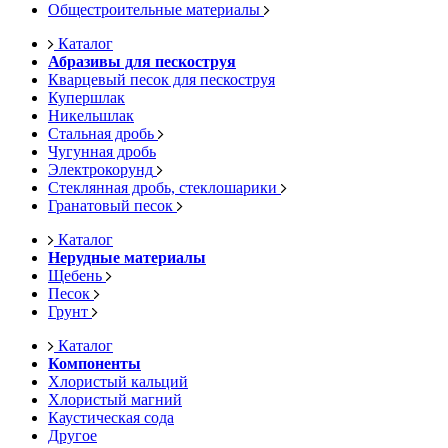
Общестроительные материалы
Каталог
Абразивы для пескоструя
Кварцевый песок для пескоструя
Купершлак
Никельшлак
Стальная дробь
Чугунная дробь
Электрокорунд
Стеклянная дробь, стеклошарики
Гранатовый песок
Каталог
Нерудные материалы
Щебень
Песок
Грунт
Каталог
Компоненты
Хлористый кальций
Хлористый магний
Каустическая сода
Другое