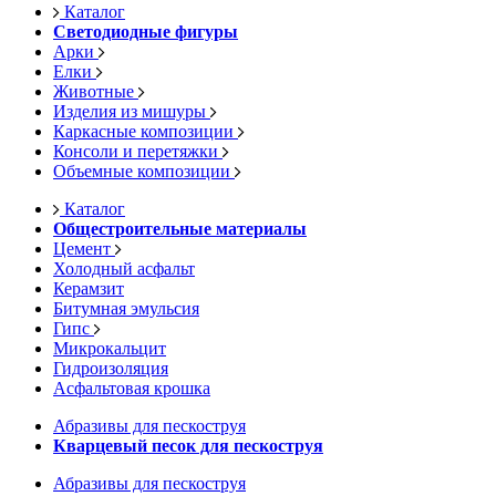
Каталог
Светодиодные фигуры
Арки
Елки
Животные
Изделия из мишуры
Каркасные композиции
Консоли и перетяжки
Объемные композиции
Каталог
Общестроительные материалы
Цемент
Холодный асфальт
Керамзит
Битумная эмульсия
Гипс
Микрокальцит
Гидроизоляция
Асфальтовая крошка
Абразивы для пескоструя
Кварцевый песок для пескоструя
Абразивы для пескоструя