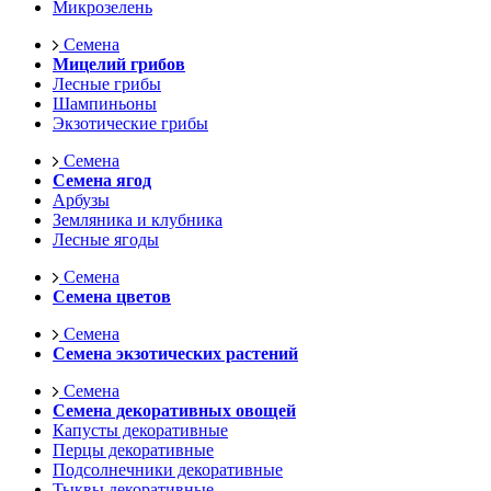
Микрозелень
Семена
Мицелий грибов
Лесные грибы
Шампиньоны
Экзотические грибы
Семена
Семена ягод
Арбузы
Земляника и клубника
Лесные ягоды
Семена
Семена цветов
Семена
Семена экзотических растений
Семена
Семена декоративных овощей
Капусты декоративные
Перцы декоративные
Подсолнечники декоративные
Тыквы декоративные