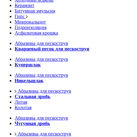
Керамзит
Битумная эмульсия
Гипс
Микрокальцит
Гидроизоляция
Асфальтовая крошка
Абразивы для пескоструя
Кварцевый песок для пескоструя
Абразивы для пескоструя
Купершлак
Абразивы для пескоструя
Никельшлак
Абразивы для пескоструя
Стальная дробь
Литая
Колотая
Абразивы для пескоструя
Чугунная дробь
Абразивы для пескоструя