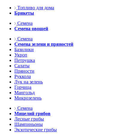
Топливо для дома
Брикеты
Семена
Семена овощей
Семена
Семена зелени и пряностей
Базилики
Укроп
Петрушка
Салаты
Пряности
Руккола
Лук на зелень
Горчица
Мангольд
Микрозелень
Семена
Мицелий грибов
Лесные грибы
Шампиньоны
Экзотические грибы