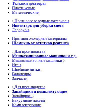
Тележки дозаторы
Пластиковые
Металлические
Противогололедные материалы
Инвентарь для уборки снега
Ледорубы
Противогололедные материалы
Шампунь от остатков реагента
Для производства
Мешкозашивочные машинки и т.д.
Мешкозашивочные машинки
Иглы
Швейные нитки
Балансиры
Запчасти
Для производства
Запайщики и комплектующие
Запайщики
Вакуумные пакеты
Комплектующие