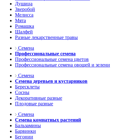
Душица
Зверобой
Мелисса
Мята
Ромашка
Шалфей
Разные лекарственные травы
Семена
Профессиональные семена
Профессиональные семена цветов
Профессиональные семена овощей и зелени
Семена
Семена деревьев и кустарников
Бересклеты
Сосны
Декоративные разные
Плодовые разные
Семена
Семена комнатных растений
Бальзамины
Барвинки
Бегонии