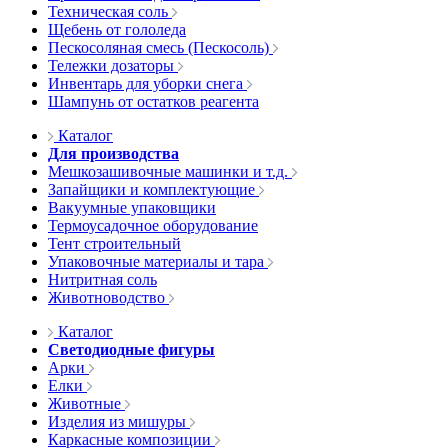
Техническая соль
Щебень от гололеда
Пескосоляная смесь (Пескосоль)
Тележки дозаторы
Инвентарь для уборки снега
Шампунь от остатков реагента
Каталог
Для производства
Мешкозашивочные машинки и т.д.
Запайщики и комплектующие
Вакуумные упаковщики
Термоусадочное оборудование
Тент строительный
Упаковочные материалы и тара
Нитритная соль
Животноводство
Каталог
Светодиодные фигуры
Арки
Елки
Животные
Изделия из мишуры
Каркасные композиции