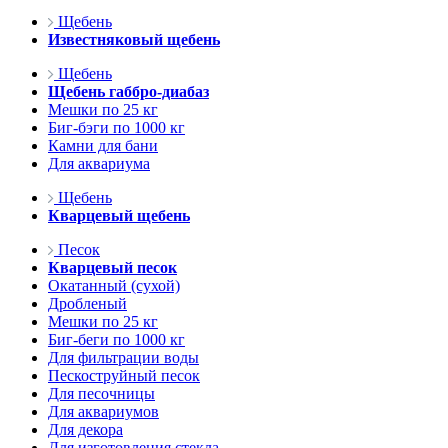
Щебень
Известняковый щебень
Щебень
Щебень габбро-диабаз
Мешки по 25 кг
Биг-бэги по 1000 кг
Камни для бани
Для аквариума
Щебень
Кварцевый щебень
Песок
Кварцевый песок
Окатанный (сухой)
Дробленый
Мешки по 25 кг
Биг-беги по 1000 кг
Для фильтрации воды
Пескоструйный песок
Для песочницы
Для аквариумов
Для декора
Для изготовления стекла