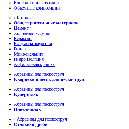
Консоли и перетяжки
Объемные композиции
Каталог
Общестроительные материалы
Цемент
Холодный асфальт
Керамзит
Битумная эмульсия
Гипс
Микрокальцит
Гидроизоляция
Асфальтовая крошка
Абразивы для пескоструя
Кварцевый песок для пескоструя
Абразивы для пескоструя
Купершлак
Абразивы для пескоструя
Никельшлак
Абразивы для пескоструя
Стальная дробь