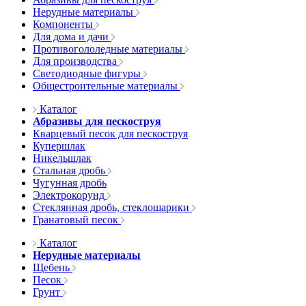
Нерудные материалы
Компоненты
Для дома и дачи
Противогололедные материалы
Для производства
Светодиодные фигуры
Общестроительные материалы
Каталог
Абразивы для пескоструя
Кварцевый песок для пескоструя
Купершлак
Никельшлак
Стальная дробь
Чугунная дробь
Электрокорунд
Стеклянная дробь, стеклошарики
Гранатовый песок
Каталог
Нерудные материалы
Щебень
Песок
Грунт