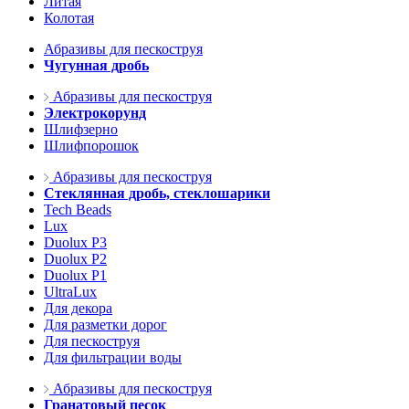
Литая
Колотая
Абразивы для пескоструя
Чугунная дробь
Абразивы для пескоструя
Электрокорунд
Шлифзерно
Шлифпорошок
Абразивы для пескоструя
Стеклянная дробь, стеклошарики
Tech Beads
Lux
Duolux P3
Duolux P2
Duolux P1
UltraLux
Для декора
Для разметки дорог
Для пескоструя
Для фильтрации воды
Абразивы для пескоструя
Гранатовый песок