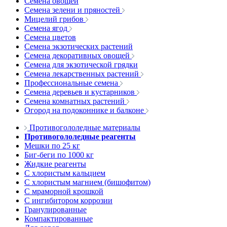
Семена овощей
Семена зелени и пряностей
Мицелий грибов
Семена ягод
Семена цветов
Семена экзотических растений
Семена декоративных овощей
Семена для экзотической грядки
Семена лекарственных растений
Профессиональные семена
Семена деревьев и кустарников
Семена комнатных растений
Огород на подоконнике и балконе
Противогололедные материалы
Противогололедные реагенты
Мешки по 25 кг
Биг-беги по 1000 кг
Жидкие реагенты
С хлористым кальцием
С хлористым магнием (бишофитом)
С мраморной крошкой
С ингибитором коррозии
Гранулированные
Компактированные