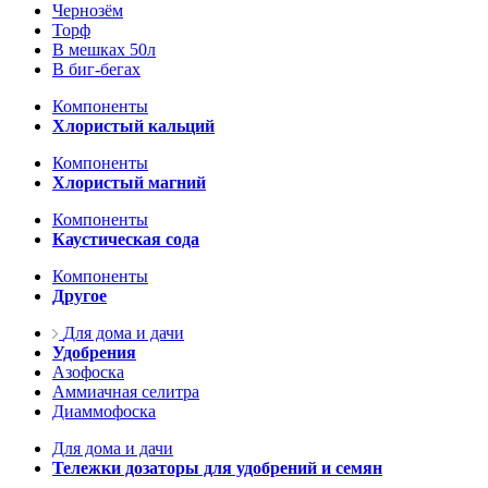
Чернозём
Торф
В мешках 50л
В биг-бегах
Компоненты
Хлористый кальций
Компоненты
Хлористый магний
Компоненты
Каустическая сода
Компоненты
Другое
Для дома и дачи
Удобрения
Азофоска
Аммиачная селитра
Диаммофоска
Для дома и дачи
Тележки дозаторы для удобрений и семян