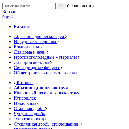
0 совпадений
Корзина
0 руб.
Каталог
Абразивы для пескоструя
Нерудные материалы
Компоненты
Для дома и дачи
Противогололедные материалы
Для производства
Светодиодные фигуры
Общестроительные материалы
Каталог
Абразивы для пескоструя
Кварцевый песок для пескоструя
Купершлак
Никельшлак
Стальная дробь
Чугунная дробь
Электрокорунд
Стеклянная дробь, стеклошарики