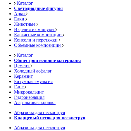
Каталог
Светодиодные фигуры
Арки
Елки
Животные
Изделия из мишуры
Каркасные композиции
Консоли и перетяжки
Объемные композиции
Каталог
Общестроительные материалы
Цемент
Холодный асфальт
Керамзит
Битумная эмульсия
Гипс
Микрокальцит
Гидроизоляция
Асфальтовая крошка
Абразивы для пескоструя
Кварцевый песок для пескоструя
Абразивы для пескоструя