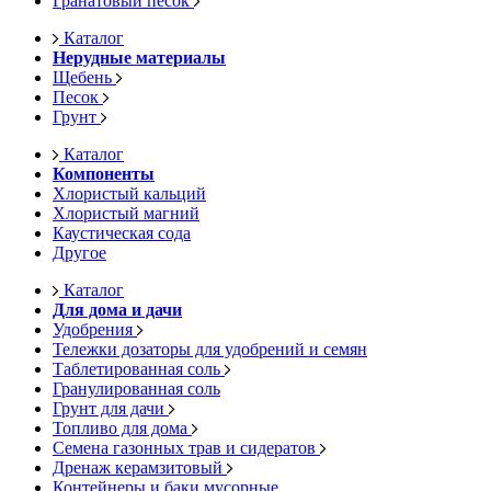
Гранатовый песок
Каталог
Нерудные материалы
Щебень
Песок
Грунт
Каталог
Компоненты
Хлористый кальций
Хлористый магний
Каустическая сода
Другое
Каталог
Для дома и дачи
Удобрения
Тележки дозаторы для удобрений и семян
Таблетированная соль
Гранулированная соль
Грунт для дачи
Топливо для дома
Семена газонных трав и сидератов
Дренаж керамзитовый
Контейнеры и баки мусорные