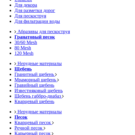
Для декора
Для разметки дорог
Для пескоструя
Для фильтрации воды
Абразивы для пескоструя
Гранатовый песок
30/60 Mesh
80 Mesh
120 Mesh
Нерудные материалы
Щебень
Гранитный щебень
Мраморный щебень
Гравийный щебень
Известняковый щебень
Щебень габбро-диабаз
Кварцевый щебень
Нерудные материалы
Песок
Кварцевый песок
Речной песок
Карьерный песок