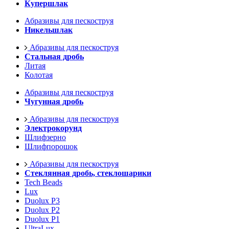
Купершлак
Абразивы для пескоструя
Никельшлак
Абразивы для пескоструя
Стальная дробь
Литая
Колотая
Абразивы для пескоструя
Чугунная дробь
Абразивы для пескоструя
Электрокорунд
Шлифзерно
Шлифпорошок
Абразивы для пескоструя
Стеклянная дробь, стеклошарики
Tech Beads
Lux
Duolux P3
Duolux P2
Duolux P1
UltraLux