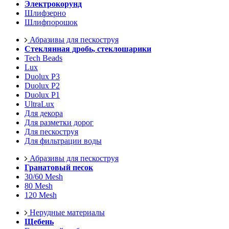
Электрокорунд
Шлифзерно
Шлифпорошок
Абразивы для пескоструя
Стеклянная дробь, стеклошарики
Tech Beads
Lux
Duolux P3
Duolux P2
Duolux P1
UltraLux
Для декора
Для разметки дорог
Для пескоструя
Для фильтрации воды
Абразивы для пескоструя
Гранатовый песок
30/60 Mesh
80 Mesh
120 Mesh
Нерудные материалы
Щебень