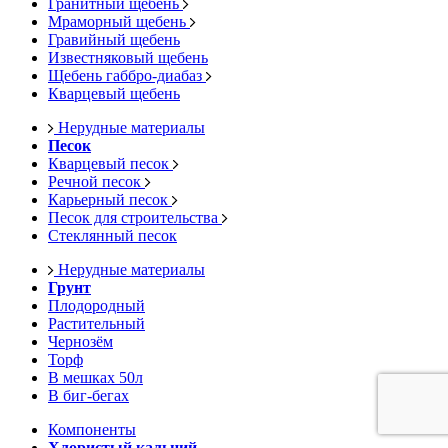
Гранитный щебень
Мраморный щебень
Гравийный щебень
Известняковый щебень
Щебень габбро-диабаз
Кварцевый щебень
Нерудные материалы
Песок
Кварцевый песок
Речной песок
Карьерный песок
Песок для строительства
Стеклянный песок
Нерудные материалы
Грунт
Плодородный
Растительный
Чернозём
Торф
В мешках 50л
В биг-бегах
Компоненты
Хлористый кальций