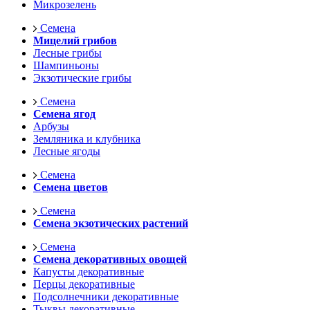
Микрозелень
Семена
Мицелий грибов
Лесные грибы
Шампиньоны
Экзотические грибы
Семена
Семена ягод
Арбузы
Земляника и клубника
Лесные ягоды
Семена
Семена цветов
Семена
Семена экзотических растений
Семена
Семена декоративных овощей
Капусты декоративные
Перцы декоративные
Подсолнечники декоративные
Тыквы декоративные