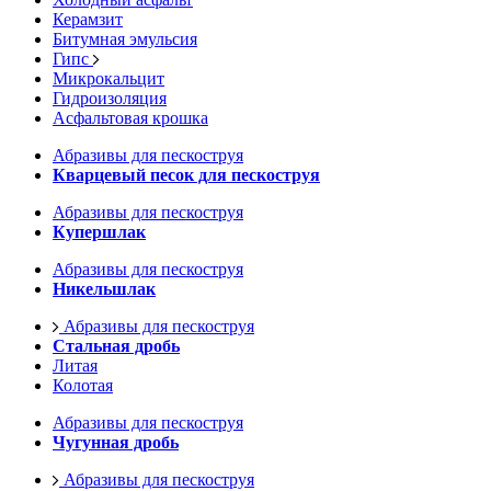
Керамзит
Битумная эмульсия
Гипс
Микрокальцит
Гидроизоляция
Асфальтовая крошка
Абразивы для пескоструя
Кварцевый песок для пескоструя
Абразивы для пескоструя
Купершлак
Абразивы для пескоструя
Никельшлак
Абразивы для пескоструя
Стальная дробь
Литая
Колотая
Абразивы для пескоструя
Чугунная дробь
Абразивы для пескоструя