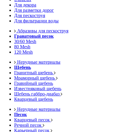
Для декора
Для разметки дорог
Для пескоструя
Для фильтрации воды
Абразивы для пескоструя
Гранатовый песок
30/60 Mesh
80 Mesh
120 Mesh
Нерудные материалы
Щебень
Гранитный щебень
Мраморный щебень
Гравийный щебень
Известняковый щебень
Щебень габбро-диабаз
Кварцевый щебень
Нерудные материалы
Песок
Кварцевый песок
Речной песок
Карьерный песок