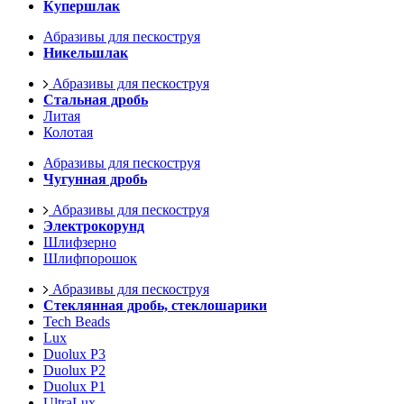
Купершлак
Абразивы для пескоструя
Никельшлак
Абразивы для пескоструя
Стальная дробь
Литая
Колотая
Абразивы для пескоструя
Чугунная дробь
Абразивы для пескоструя
Электрокорунд
Шлифзерно
Шлифпорошок
Абразивы для пескоструя
Стеклянная дробь, стеклошарики
Tech Beads
Lux
Duolux P3
Duolux P2
Duolux P1
UltraLux