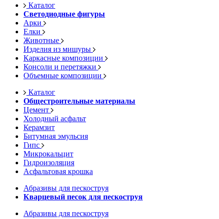
Каталог
Светодиодные фигуры
Арки
Елки
Животные
Изделия из мишуры
Каркасные композиции
Консоли и перетяжки
Объемные композиции
Каталог
Общестроительные материалы
Цемент
Холодный асфальт
Керамзит
Битумная эмульсия
Гипс
Микрокальцит
Гидроизоляция
Асфальтовая крошка
Абразивы для пескоструя
Кварцевый песок для пескоструя
Абразивы для пескоструя