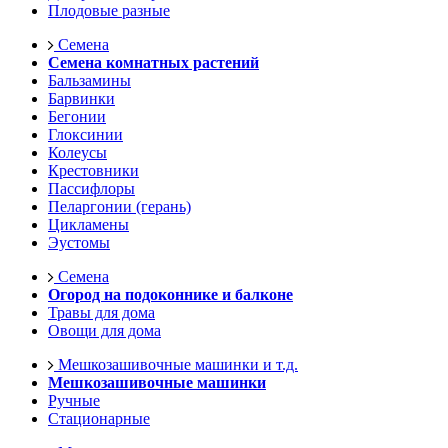
Плодовые разные
Семена
Семена комнатных растений
Бальзамины
Барвинки
Бегонии
Глоксинии
Колеусы
Крестовники
Пассифлоры
Пеларгонии (герань)
Цикламены
Эустомы
Семена
Огород на подоконнике и балконе
Травы для дома
Овощи для дома
Мешкозашивочные машинки и т.д.
Мешкозашивочные машинки
Ручные
Стационарные