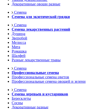
Декоративные овощи разные
Семена
Семена для экзотической грядки
Семена
Семена лекарственных растений
Душица
Зверобой
Мелисса
Мята
Ромашка
Шалфей
Разные лекарственные травы
Семена
Профессиональные семена
Профессиональные семена цветов
Профессиональные семена овощей и зелени
Семена
Семена деревьев и кустарников
Бересклеты
Сосны
Декоративные разные