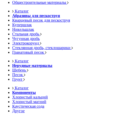
Общестроительные материалы
Каталог
Абразивы для пескоструя
Кварцевый песок для пескоструя
Купершлак
Никельшлак
Стальная дробь
Чугунная дробь
Электрокорунд
Стеклянная дробь, стеклошарики
Гранатовый песок
Каталог
Нерудные материалы
Щебень
Песок
Грунт
Каталог
Компоненты
Хлористый кальций
Хлористый магний
Каустическая сода
Другое