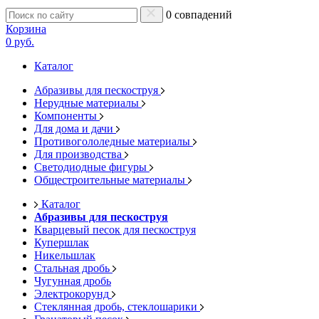
0 совпадений
Корзина
0 руб.
Каталог
Абразивы для пескоструя
Нерудные материалы
Компоненты
Для дома и дачи
Противогололедные материалы
Для производства
Светодиодные фигуры
Общестроительные материалы
Каталог
Абразивы для пескоструя
Кварцевый песок для пескоструя
Купершлак
Никельшлак
Стальная дробь
Чугунная дробь
Электрокорунд
Стеклянная дробь, стеклошарики