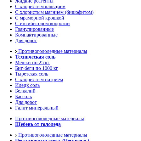
Жидкие реагенты
С хлористым кальцием
С хлористым магнием (бишофитом)
С мраморной крошкой
С ингибитором коррозии
Гранулированные
Компактированные
Для дорог
Противогололедные материалы
Техническая соль
Мешки по 25 кг
Биг-беги по 1000 кг
Тыретская соль
С хлористым натрием
Илецк соль
Белкалий
Бассоль
Для дорог
Галит минеральный
Противогололедные материалы
Щебень от гололеда
Противогололедные материалы
Пескосоляная смесь (Пескосоль)