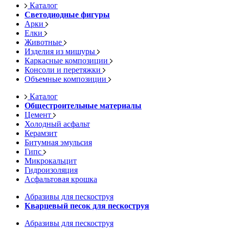
Каталог
Светодиодные фигуры
Арки
Елки
Животные
Изделия из мишуры
Каркасные композиции
Консоли и перетяжки
Объемные композиции
Каталог
Общестроительные материалы
Цемент
Холодный асфальт
Керамзит
Битумная эмульсия
Гипс
Микрокальцит
Гидроизоляция
Асфальтовая крошка
Абразивы для пескоструя
Кварцевый песок для пескоструя
Абразивы для пескоструя