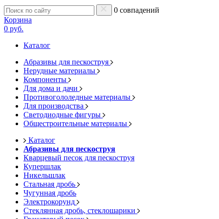
0 совпадений
Корзина
0 руб.
Каталог
Абразивы для пескоструя
Нерудные материалы
Компоненты
Для дома и дачи
Противогололедные материалы
Для производства
Светодиодные фигуры
Общестроительные материалы
Каталог
Абразивы для пескоструя
Кварцевый песок для пескоструя
Купершлак
Никельшлак
Стальная дробь
Чугунная дробь
Электрокорунд
Стеклянная дробь, стеклошарики