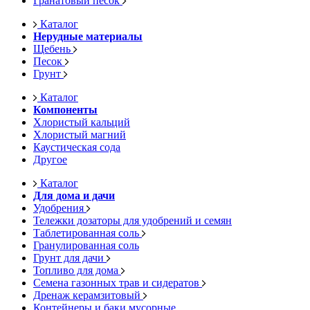
Гранатовый песок
Каталог
Нерудные материалы
Щебень
Песок
Грунт
Каталог
Компоненты
Хлористый кальций
Хлористый магний
Каустическая сода
Другое
Каталог
Для дома и дачи
Удобрения
Тележки дозаторы для удобрений и семян
Таблетированная соль
Гранулированная соль
Грунт для дачи
Топливо для дома
Семена газонных трав и сидератов
Дренаж керамзитовый
Контейнеры и баки мусорные