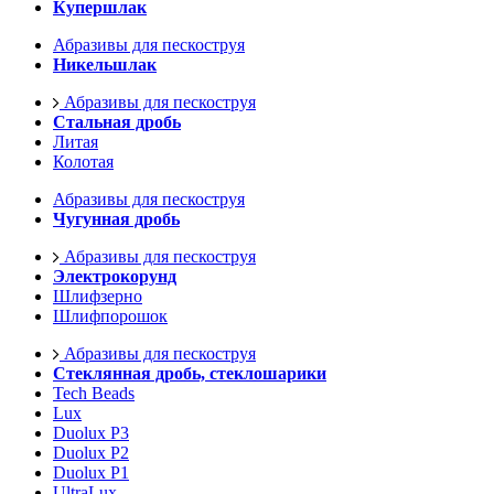
Купершлак
Абразивы для пескоструя
Никельшлак
Абразивы для пескоструя
Стальная дробь
Литая
Колотая
Абразивы для пескоструя
Чугунная дробь
Абразивы для пескоструя
Электрокорунд
Шлифзерно
Шлифпорошок
Абразивы для пескоструя
Стеклянная дробь, стеклошарики
Tech Beads
Lux
Duolux P3
Duolux P2
Duolux P1
UltraLux