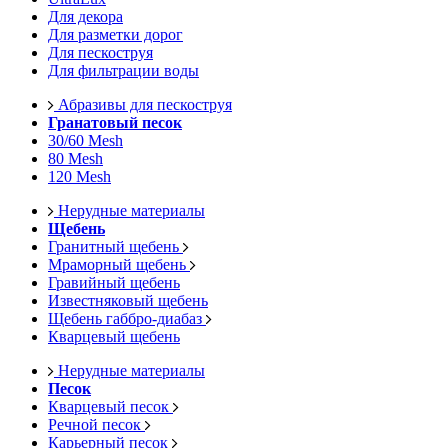
Для декора
Для разметки дорог
Для пескоструя
Для фильтрации воды
Абразивы для пескоструя
Гранатовый песок
30/60 Mesh
80 Mesh
120 Mesh
Нерудные материалы
Щебень
Гранитный щебень
Мраморный щебень
Гравийный щебень
Известняковый щебень
Щебень габбро-диабаз
Кварцевый щебень
Нерудные материалы
Песок
Кварцевый песок
Речной песок
Карьерный песок