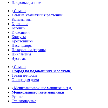
Плодовые разные
Семена
Семена комнатных растений
Бальзамины
Барвинки
Бегонии
Глоксинии
Колеусы
Крестовники
Пассифлоры
Пеларгонии (герань)
Цикламены
Эустомы
Семена
Огород на подоконнике и балконе
Травы для дома
Овощи для дома
Мешкозашивочные машинки и т.д.
Мешкозашивочные машинки
Ручные
Стационарные