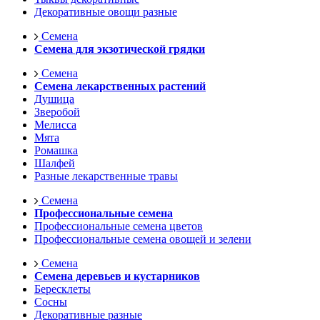
Декоративные овощи разные
Семена
Семена для экзотической грядки
Семена
Семена лекарственных растений
Душица
Зверобой
Мелисса
Мята
Ромашка
Шалфей
Разные лекарственные травы
Семена
Профессиональные семена
Профессиональные семена цветов
Профессиональные семена овощей и зелени
Семена
Семена деревьев и кустарников
Бересклеты
Сосны
Декоративные разные