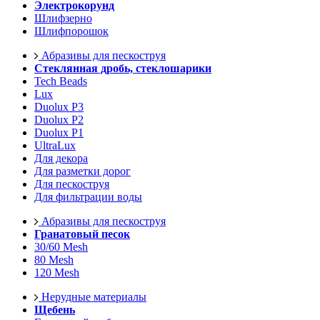
Электрокорунд
Шлифзерно
Шлифпорошок
Абразивы для пескоструя
Стеклянная дробь, стеклошарики
Tech Beads
Lux
Duolux P3
Duolux P2
Duolux P1
UltraLux
Для декора
Для разметки дорог
Для пескоструя
Для фильтрации воды
Абразивы для пескоструя
Гранатовый песок
30/60 Mesh
80 Mesh
120 Mesh
Нерудные материалы
Щебень