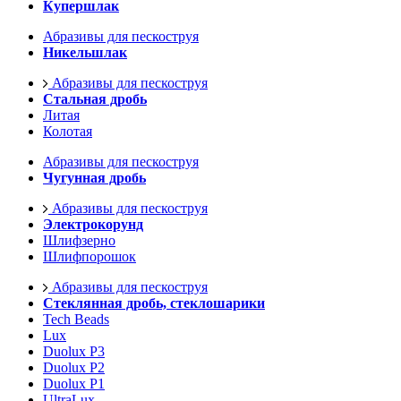
Купершлак
Абразивы для пескоструя
Никельшлак
Абразивы для пескоструя
Стальная дробь
Литая
Колотая
Абразивы для пескоструя
Чугунная дробь
Абразивы для пескоструя
Электрокорунд
Шлифзерно
Шлифпорошок
Абразивы для пескоструя
Стеклянная дробь, стеклошарики
Tech Beads
Lux
Duolux P3
Duolux P2
Duolux P1
UltraLux