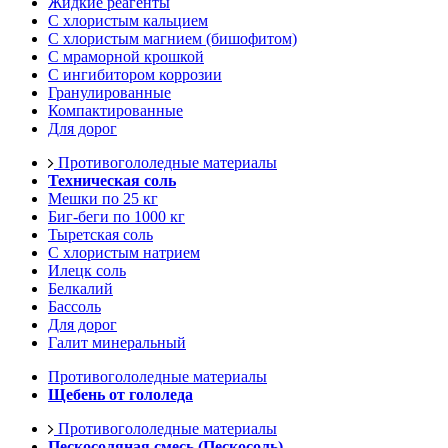
Жидкие реагенты
С хлористым кальцием
С хлористым магнием (бишофитом)
С мраморной крошкой
С ингибитором коррозии
Гранулированные
Компактированные
Для дорог
Противогололедные материалы
Техническая соль
Мешки по 25 кг
Биг-беги по 1000 кг
Тыретская соль
С хлористым натрием
Илецк соль
Белкалий
Бассоль
Для дорог
Галит минеральный
Противогололедные материалы
Щебень от гололеда
Противогололедные материалы
Пескосоляная смесь (Пескосоль)