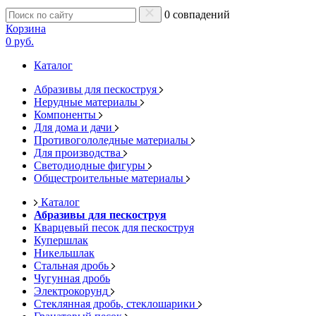
0 совпадений
Корзина
0 руб.
Каталог
Абразивы для пескоструя
Нерудные материалы
Компоненты
Для дома и дачи
Противогололедные материалы
Для производства
Светодиодные фигуры
Общестроительные материалы
Каталог
Абразивы для пескоструя
Кварцевый песок для пескоструя
Купершлак
Никельшлак
Стальная дробь
Чугунная дробь
Электрокорунд
Стеклянная дробь, стеклошарики