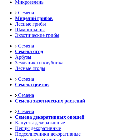
Микрозелень
Семена
Мицелий грибов
Лесные грибы
Шампиньоны
Экзотические грибы
Семена
Семена ягод
Арбузы
Земляника и клубника
Лесные ягоды
Семена
Семена цветов
Семена
Семена экзотических растений
Семена
Семена декоративных овощей
Капусты декоративные
Перцы декоративные
Подсолнечники декоративные
Тыквы декоративные