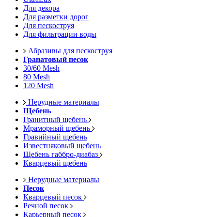
Для декора
Для разметки дорог
Для пескоструя
Для фильтрации воды
Абразивы для пескоструя
Гранатовый песок
30/60 Mesh
80 Mesh
120 Mesh
Нерудные материалы
Щебень
Гранитный щебень
Мраморный щебень
Гравийный щебень
Известняковый щебень
Щебень габбро-диабаз
Кварцевый щебень
Нерудные материалы
Песок
Кварцевый песок
Речной песок
Карьерный песок