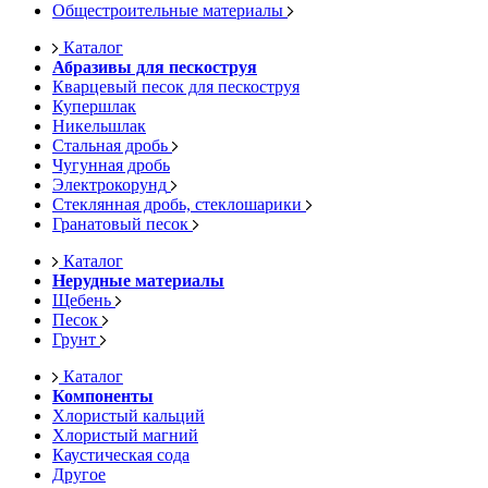
Общестроительные материалы
Каталог
Абразивы для пескоструя
Кварцевый песок для пескоструя
Купершлак
Никельшлак
Стальная дробь
Чугунная дробь
Электрокорунд
Стеклянная дробь, стеклошарики
Гранатовый песок
Каталог
Нерудные материалы
Щебень
Песок
Грунт
Каталог
Компоненты
Хлористый кальций
Хлористый магний
Каустическая сода
Другое