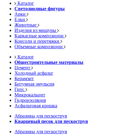
Каталог
Светодиодные фигуры
Арки
Елки
Животные
Изделия из мишуры
Каркасные композиции
Консоли и перетяжки
Объемные композиции
Каталог
Общестроительные материалы
Цемент
Холодный асфальт
Керамзит
Битумная эмульсия
Гипс
Микрокальцит
Гидроизоляция
Асфальтовая крошка
Абразивы для пескоструя
Кварцевый песок для пескоструя
Абразивы для пескоструя