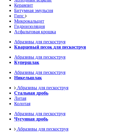
Керамзит
Битумная эмульсия
Гипс
Микрокальцит
Гидроизоляция
Асфальтовая крошка
Абразивы для пескоструя
Кварцевый песок для пескоструя
Абразивы для пескоструя
Купершлак
Абразивы для пескоструя
Никельшлак
Абразивы для пескоструя
Стальная дробь
Литая
Колотая
Абразивы для пескоструя
Чугунная дробь
Абразивы для пескоструя