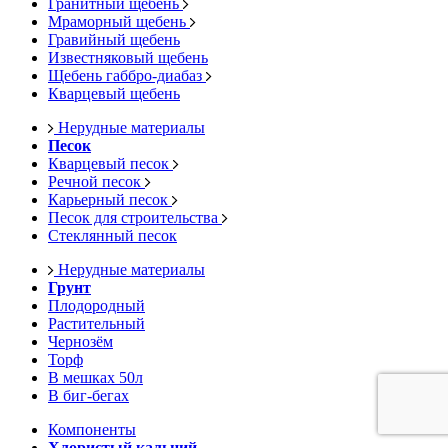
Гранитный щебень
Мраморный щебень
Гравийный щебень
Известняковый щебень
Щебень габбро-диабаз
Кварцевый щебень
Нерудные материалы
Песок
Кварцевый песок
Речной песок
Карьерный песок
Песок для строительства
Стеклянный песок
Нерудные материалы
Грунт
Плодородный
Растительный
Чернозём
Торф
В мешках 50л
В биг-бегах
Компоненты
Хлористый кальций