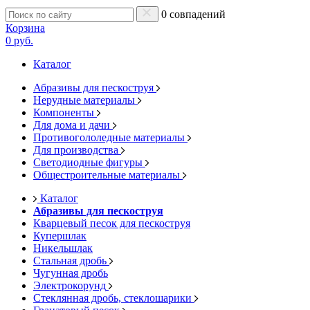
0 совпадений
Корзина
0 руб.
Каталог
Абразивы для пескоструя
Нерудные материалы
Компоненты
Для дома и дачи
Противогололедные материалы
Для производства
Светодиодные фигуры
Общестроительные материалы
Каталог
Абразивы для пескоструя
Кварцевый песок для пескоструя
Купершлак
Никельшлак
Стальная дробь
Чугунная дробь
Электрокорунд
Стеклянная дробь, стеклошарики