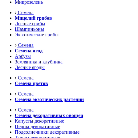
Микрозелень
Семена
Мицелий грибов
Лесные грибы
Шампиньоны
Экзотические грибы
Семена
Семена ягод
Арбузы
Земляника и клубника
Лесные ягоды
Семена
Семена цветов
Семена
Семена экзотических растений
Семена
Семена декоративных овощей
Капусты декоративные
Перцы декоративные
Подсолнечники декоративные
Тыквы декоративные