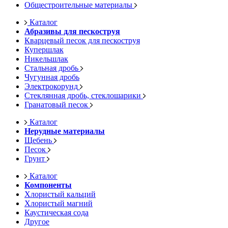
Общестроительные материалы
Каталог
Абразивы для пескоструя
Кварцевый песок для пескоструя
Купершлак
Никельшлак
Стальная дробь
Чугунная дробь
Электрокорунд
Стеклянная дробь, стеклошарики
Гранатовый песок
Каталог
Нерудные материалы
Щебень
Песок
Грунт
Каталог
Компоненты
Хлористый кальций
Хлористый магний
Каустическая сода
Другое