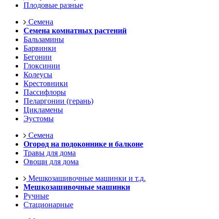
Плодовые разные
Семена
Семена комнатных растений
Бальзамины
Барвинки
Бегонии
Глоксинии
Колеусы
Крестовники
Пассифлоры
Пеларгонии (герань)
Цикламены
Эустомы
Семена
Огород на подоконнике и балконе
Травы для дома
Овощи для дома
Мешкозашивочные машинки и т.д.
Мешкозашивочные машинки
Ручные
Стационарные