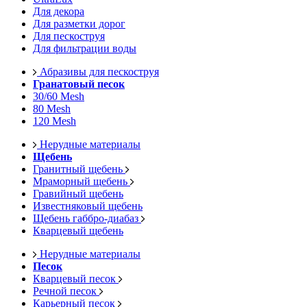
Для декора
Для разметки дорог
Для пескоструя
Для фильтрации воды
Абразивы для пескоструя
Гранатовый песок
30/60 Mesh
80 Mesh
120 Mesh
Нерудные материалы
Щебень
Гранитный щебень
Мраморный щебень
Гравийный щебень
Известняковый щебень
Щебень габбро-диабаз
Кварцевый щебень
Нерудные материалы
Песок
Кварцевый песок
Речной песок
Карьерный песок