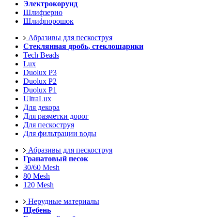
Электрокорунд
Шлифзерно
Шлифпорошок
Абразивы для пескоструя
Стеклянная дробь, стеклошарики
Tech Beads
Lux
Duolux P3
Duolux P2
Duolux P1
UltraLux
Для декора
Для разметки дорог
Для пескоструя
Для фильтрации воды
Абразивы для пескоструя
Гранатовый песок
30/60 Mesh
80 Mesh
120 Mesh
Нерудные материалы
Щебень