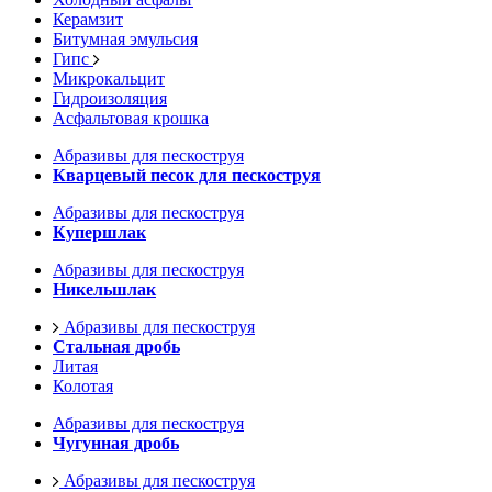
Керамзит
Битумная эмульсия
Гипс
Микрокальцит
Гидроизоляция
Асфальтовая крошка
Абразивы для пескоструя
Кварцевый песок для пескоструя
Абразивы для пескоструя
Купершлак
Абразивы для пескоструя
Никельшлак
Абразивы для пескоструя
Стальная дробь
Литая
Колотая
Абразивы для пескоструя
Чугунная дробь
Абразивы для пескоструя