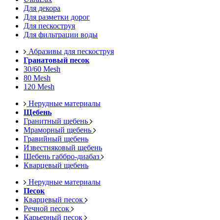
Для декора
Для разметки дорог
Для пескоструя
Для фильтрации воды
Абразивы для пескоструя
Гранатовый песок
30/60 Mesh
80 Mesh
120 Mesh
Нерудные материалы
Щебень
Гранитный щебень
Мраморный щебень
Гравийный щебень
Известняковый щебень
Щебень габбро-диабаз
Кварцевый щебень
Нерудные материалы
Песок
Кварцевый песок
Речной песок
Карьерный песок