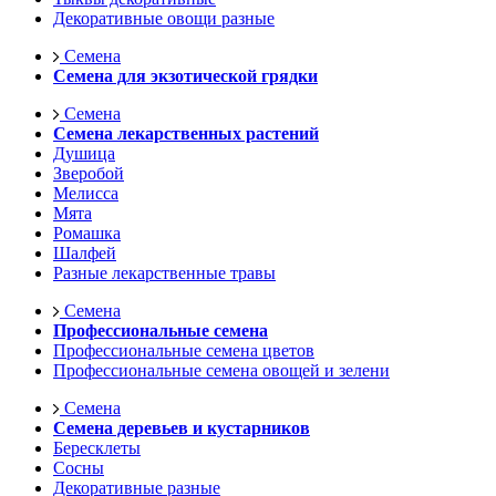
Декоративные овощи разные
Семена
Семена для экзотической грядки
Семена
Семена лекарственных растений
Душица
Зверобой
Мелисса
Мята
Ромашка
Шалфей
Разные лекарственные травы
Семена
Профессиональные семена
Профессиональные семена цветов
Профессиональные семена овощей и зелени
Семена
Семена деревьев и кустарников
Бересклеты
Сосны
Декоративные разные