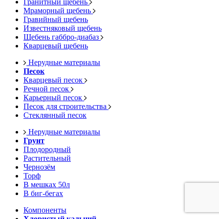
Гранитный щебень
Мраморный щебень
Гравийный щебень
Известняковый щебень
Щебень габбро-диабаз
Кварцевый щебень
Нерудные материалы
Песок
Кварцевый песок
Речной песок
Карьерный песок
Песок для строительства
Стеклянный песок
Нерудные материалы
Грунт
Плодородный
Растительный
Чернозём
Торф
В мешках 50л
В биг-бегах
Компоненты
Хлористый кальций