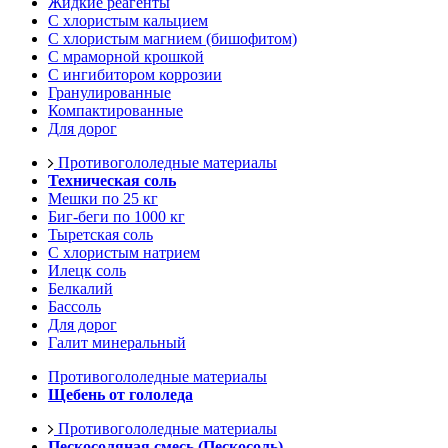
Жидкие реагенты
С хлористым кальцием
С хлористым магнием (бишофитом)
С мраморной крошкой
С ингибитором коррозии
Гранулированные
Компактированные
Для дорог
Противогололедные материалы
Техническая соль
Мешки по 25 кг
Биг-беги по 1000 кг
Тыретская соль
С хлористым натрием
Илецк соль
Белкалий
Бассоль
Для дорог
Галит минеральный
Противогололедные материалы
Щебень от гололеда
Противогололедные материалы
Пескосоляная смесь (Пескосоль)