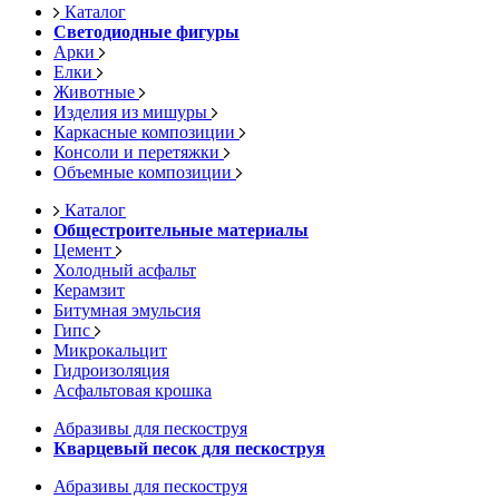
Каталог
Светодиодные фигуры
Арки
Елки
Животные
Изделия из мишуры
Каркасные композиции
Консоли и перетяжки
Объемные композиции
Каталог
Общестроительные материалы
Цемент
Холодный асфальт
Керамзит
Битумная эмульсия
Гипс
Микрокальцит
Гидроизоляция
Асфальтовая крошка
Абразивы для пескоструя
Кварцевый песок для пескоструя
Абразивы для пескоструя