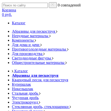
0 совпадений
Корзина
0 руб.
Каталог
Абразивы для пескоструя
Нерудные материалы
Компоненты
Для дома и дачи
Противогололедные материалы
Для производства
Светодиодные фигуры
Общестроительные материалы
Каталог
Абразивы для пескоструя
Кварцевый песок для пескоструя
Купершлак
Никельшлак
Стальная дробь
Чугунная дробь
Электрокорунд
Стеклянная дробь, стеклошарики