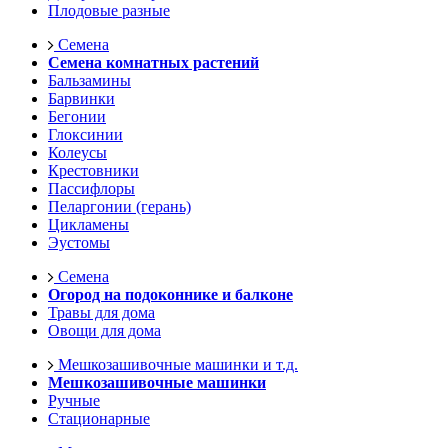
Плодовые разные
Семена
Семена комнатных растений
Бальзамины
Барвинки
Бегонии
Глоксинии
Колеусы
Крестовники
Пассифлоры
Пеларгонии (герань)
Цикламены
Эустомы
Семена
Огород на подоконнике и балконе
Травы для дома
Овощи для дома
Мешкозашивочные машинки и т.д.
Мешкозашивочные машинки
Ручные
Стационарные