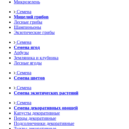
Микрозелень
Семена
Мицелий грибов
Лесные грибы
Шампиньоны
Экзотические грибы
Семена
Семена ягод
Арбузы
Земляника и клубника
Лесные ягоды
Семена
Семена цветов
Семена
Семена экзотических растений
Семена
Семена декоративных овощей
Капусты декоративные
Перцы декоративные
Подсолнечники декоративные
Тыквы декоративные