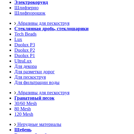
Электрокорунд
Шлифзерно
Шлифпорошок
Абразивы для пескоструя
Стеклянная дробь, стеклошарики
Tech Beads
Lux
Duolux P3
Duolux P2
Duolux P1
UltraLux
Для декора
Для разметки дорог
Для пескоструя
Для фильтрации воды
Абразивы для пескоструя
Гранатовый песок
30/60 Mesh
80 Mesh
120 Mesh
Нерудные материалы
Щебень