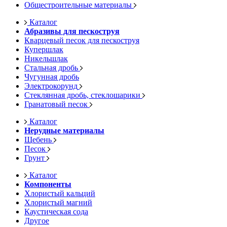
Общестроительные материалы
Каталог
Абразивы для пескоструя
Кварцевый песок для пескоструя
Купершлак
Никельшлак
Стальная дробь
Чугунная дробь
Электрокорунд
Стеклянная дробь, стеклошарики
Гранатовый песок
Каталог
Нерудные материалы
Щебень
Песок
Грунт
Каталог
Компоненты
Хлористый кальций
Хлористый магний
Каустическая сода
Другое