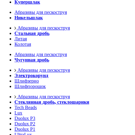
Купершлак
Абразивы для пескоструя
Никельшлак
Абразивы для пескоструя
Стальная дробь
Литая
Колотая
Абразивы для пескоструя
Чугунная дробь
Абразивы для пескоструя
Электрокорунд
Шлифзерно
Шлифпорошок
Абразивы для пескоструя
Стеклянная дробь, стеклошарики
Tech Beads
Lux
Duolux P3
Duolux P2
Duolux P1
UltraLux