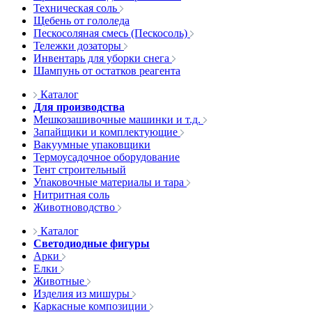
Техническая соль
Щебень от гололеда
Пескосоляная смесь (Пескосоль)
Тележки дозаторы
Инвентарь для уборки снега
Шампунь от остатков реагента
Каталог
Для производства
Мешкозашивочные машинки и т.д.
Запайщики и комплектующие
Вакуумные упаковщики
Термоусадочное оборудование
Тент строительный
Упаковочные материалы и тара
Нитритная соль
Животноводство
Каталог
Светодиодные фигуры
Арки
Елки
Животные
Изделия из мишуры
Каркасные композиции