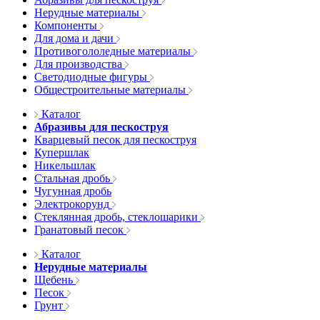
Нерудные материалы
Компоненты
Для дома и дачи
Противогололедные материалы
Для производства
Светодиодные фигуры
Общестроительные материалы
Каталог
Абразивы для пескоструя
Кварцевый песок для пескоструя
Купершлак
Никельшлак
Стальная дробь
Чугунная дробь
Электрокорунд
Стеклянная дробь, стеклошарики
Гранатовый песок
Каталог
Нерудные материалы
Щебень
Песок
Грунт