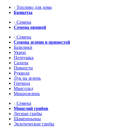
Топливо для дома
Брикеты
Семена
Семена овощей
Семена
Семена зелени и пряностей
Базилики
Укроп
Петрушка
Салаты
Пряности
Руккола
Лук на зелень
Горчица
Мангольд
Микрозелень
Семена
Мицелий грибов
Лесные грибы
Шампиньоны
Экзотические грибы