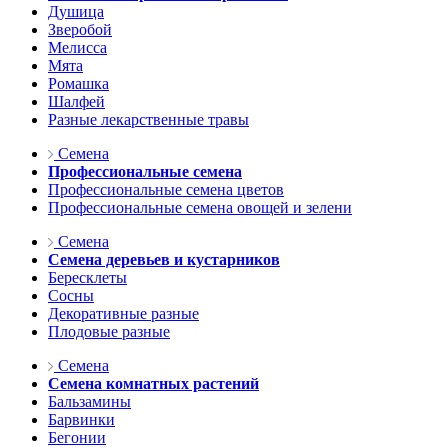
Душица
Зверобой
Мелисса
Мята
Ромашка
Шалфей
Разные лекарственные травы
Семена
Профессиональные семена
Профессиональные семена цветов
Профессиональные семена овощей и зелени
Семена
Семена деревьев и кустарников
Бересклеты
Сосны
Декоративные разные
Плодовые разные
Семена
Семена комнатных растений
Бальзамины
Барвинки
Бегонии