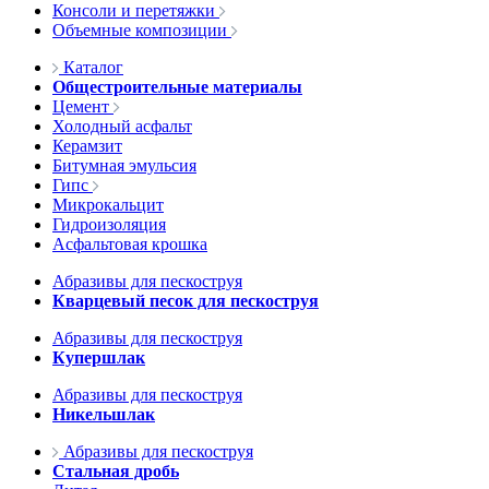
Консоли и перетяжки
Объемные композиции
Каталог
Общестроительные материалы
Цемент
Холодный асфальт
Керамзит
Битумная эмульсия
Гипс
Микрокальцит
Гидроизоляция
Асфальтовая крошка
Абразивы для пескоструя
Кварцевый песок для пескоструя
Абразивы для пескоструя
Купершлак
Абразивы для пескоструя
Никельшлак
Абразивы для пескоструя
Стальная дробь