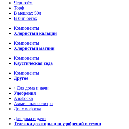
Чернозём
Торф
В мешках 50л
В биг-бегах
Компоненты
Хлористый кальций
Компоненты
Хлористый магний
Компоненты
Каустическая сода
Компоненты
Другое
Для дома и дачи
Удобрения
Азофоска
Аммиачная селитра
Диаммофоска
Для дома и дачи
Тележки дозаторы для удобрений и семян