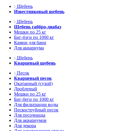
Щебень
Известняковый щебень
Щебень
Щебень габбро-диабаз
Мешки по 25 кг
Биг-бэги по 1000 кг
Камни для бани
Для аквариума
Щебень
Кварцевый щебень
Песок
Кварцевый песок
Окатанный (сухой)
Дробленый
Мешки по 25 кг
Биг-беги по 1000 кг
Для фильтрации воды
Пескоструйный песок
Для песочницы
Для аквариумов
Для декора
Для изготовления стекла