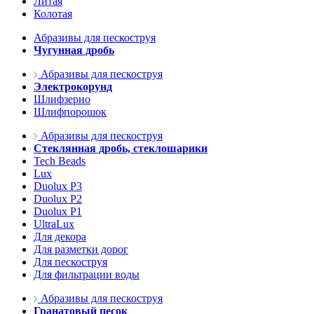
Литая
Колотая
Абразивы для пескоструя
Чугунная дробь
Абразивы для пескоструя
Электрокорунд
Шлифзерно
Шлифпорошок
Абразивы для пескоструя
Стеклянная дробь, стеклошарики
Tech Beads
Lux
Duolux P3
Duolux P2
Duolux P1
UltraLux
Для декора
Для разметки дорог
Для пескоструя
Для фильтрации воды
Абразивы для пескоструя
Гранатовый песок