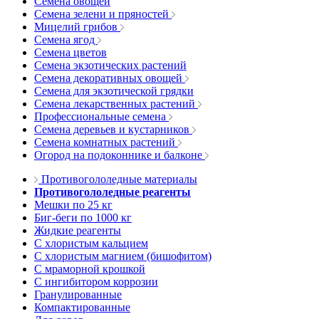
Семена овощей
Семена зелени и пряностей
Мицелий грибов
Семена ягод
Семена цветов
Семена экзотических растений
Семена декоративных овощей
Семена для экзотической грядки
Семена лекарственных растений
Профессиональные семена
Семена деревьев и кустарников
Семена комнатных растений
Огород на подоконнике и балконе
Противогололедные материалы
Противогололедные реагенты
Мешки по 25 кг
Биг-беги по 1000 кг
Жидкие реагенты
С хлористым кальцием
С хлористым магнием (бишофитом)
С мраморной крошкой
С ингибитором коррозии
Гранулированные
Компактированные