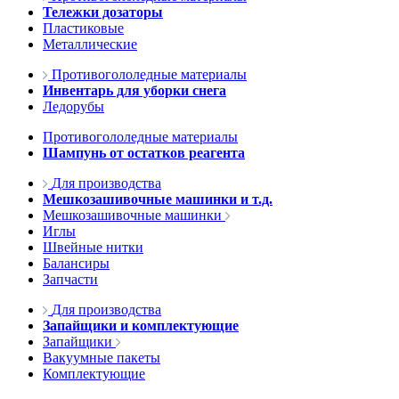
Тележки дозаторы
Пластиковые
Металлические
Противогололедные материалы
Инвентарь для уборки снега
Ледорубы
Противогололедные материалы
Шампунь от остатков реагента
Для производства
Мешкозашивочные машинки и т.д.
Мешкозашивочные машинки
Иглы
Швейные нитки
Балансиры
Запчасти
Для производства
Запайщики и комплектующие
Запайщики
Вакуумные пакеты
Комплектующие