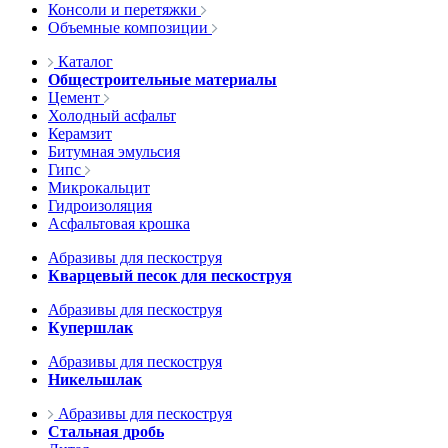
Консоли и перетяжки
Объемные композиции
Каталог
Общестроительные материалы
Цемент
Холодный асфальт
Керамзит
Битумная эмульсия
Гипс
Микрокальцит
Гидроизоляция
Асфальтовая крошка
Абразивы для пескоструя
Кварцевый песок для пескоструя
Абразивы для пескоструя
Купершлак
Абразивы для пескоструя
Никельшлак
Абразивы для пескоструя
Стальная дробь