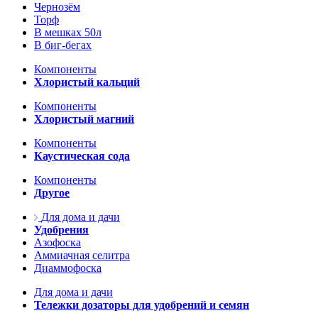
Чернозём
Торф
В мешках 50л
В биг-бегах
Компоненты
Хлористый кальций
Компоненты
Хлористый магний
Компоненты
Каустическая сода
Компоненты
Другое
Для дома и дачи
Удобрения
Азофоска
Аммиачная селитра
Диаммофоска
Для дома и дачи
Тележки дозаторы для удобрений и семян