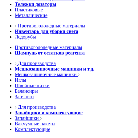
Тележки дозаторы
Пластиковые
Металлические
Противогололедные материалы
Инвентарь для уборки снега
Ледорубы
Противогололедные материалы
Шампунь от остатков реагента
Для производства
Мешкозашивочные машинки и т.д.
Мешкозашивочные машинки
Иглы
Швейные нитки
Балансиры
Запчасти
Для производства
Запайщики и комплектующие
Запайщики
Вакуумные пакеты
Комплектующие