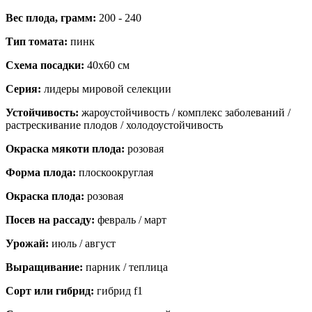
Вес плода, грамм:
200 - 240
Тип томата:
пинк
Схема посадки:
40x60 см
Серия:
лидеры мировой селекции
Устойчивость:
жароустойчивость / комплекс заболеваний /
растрескивание плодов / холодоустойчивость
Окраска мякоти плода:
розовая
Форма плода:
плоскоокруглая
Окраска плода:
розовая
Посев на рассаду:
февраль / март
Урожай:
июль / август
Выращивание:
парник / теплица
Сорт или гибрид:
гибрид f1