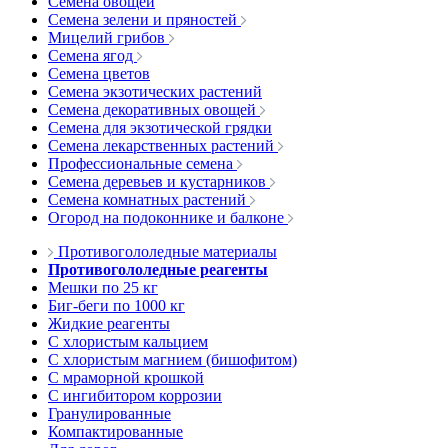
Семена овощей
Семена зелени и пряностей
Мицелий грибов
Семена ягод
Семена цветов
Семена экзотических растений
Семена декоративных овощей
Семена для экзотической грядки
Семена лекарственных растений
Профессиональные семена
Семена деревьев и кустарников
Семена комнатных растений
Огород на подоконнике и балконе
Противогололедные материалы
Противогололедные реагенты
Мешки по 25 кг
Биг-беги по 1000 кг
Жидкие реагенты
С хлористым кальцием
С хлористым магнием (бишофитом)
С мраморной крошкой
С ингибитором коррозии
Гранулированные
Компактированные