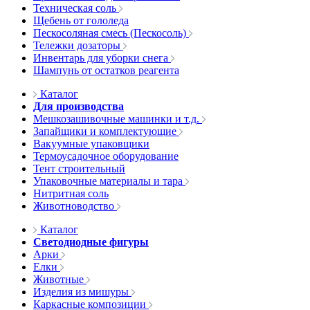
Техническая соль
Щебень от гололеда
Пескосоляная смесь (Пескосоль)
Тележки дозаторы
Инвентарь для уборки снега
Шампунь от остатков реагента
Каталог
Для производства
Мешкозашивочные машинки и т.д.
Запайщики и комплектующие
Вакуумные упаковщики
Термоусадочное оборудование
Тент строительный
Упаковочные материалы и тара
Нитритная соль
Животноводство
Каталог
Светодиодные фигуры
Арки
Елки
Животные
Изделия из мишуры
Каркасные композиции