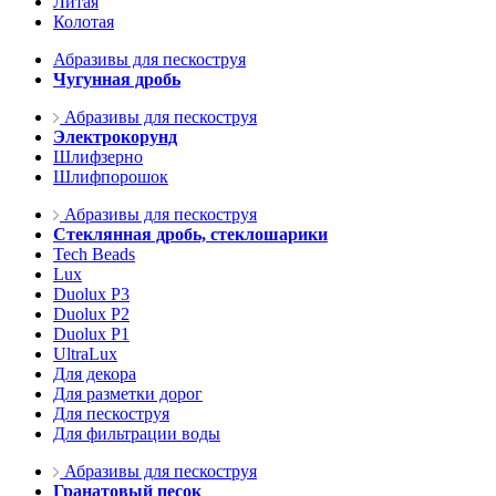
Литая
Колотая
Абразивы для пескоструя
Чугунная дробь
Абразивы для пескоструя
Электрокорунд
Шлифзерно
Шлифпорошок
Абразивы для пескоструя
Стеклянная дробь, стеклошарики
Tech Beads
Lux
Duolux P3
Duolux P2
Duolux P1
UltraLux
Для декора
Для разметки дорог
Для пескоструя
Для фильтрации воды
Абразивы для пескоструя
Гранатовый песок