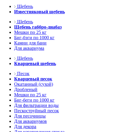
Щебень
Известняковый щебень
Щебень
Щебень габбро-диабаз
Мешки по 25 кг
Биг-бэги по 1000 кг
Камни для бани
Для аквариума
Щебень
Кварцевый щебень
Песок
Кварцевый песок
Окатанный (сухой)
Дробленый
Мешки по 25 кг
Биг-беги по 1000 кг
Для фильтрации воды
Пескоструйный песок
Для песочницы
Для аквариумов
Для декора
Для изготовления стекла