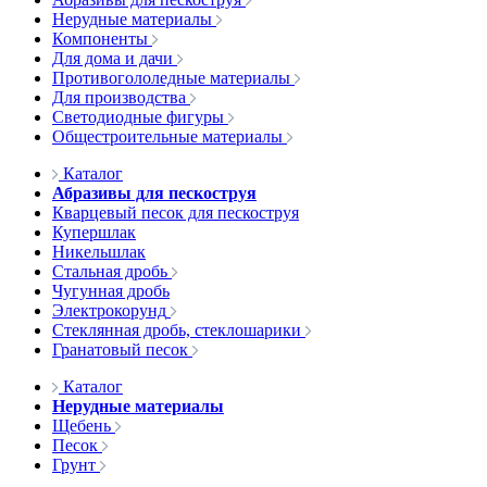
Нерудные материалы
Компоненты
Для дома и дачи
Противогололедные материалы
Для производства
Светодиодные фигуры
Общестроительные материалы
Каталог
Абразивы для пескоструя
Кварцевый песок для пескоструя
Купершлак
Никельшлак
Стальная дробь
Чугунная дробь
Электрокорунд
Стеклянная дробь, стеклошарики
Гранатовый песок
Каталог
Нерудные материалы
Щебень
Песок
Грунт