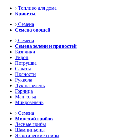
Топливо для дома
Брикеты
Семена
Семена овощей
Семена
Семена зелени и пряностей
Базилики
Укроп
Петрушка
Салаты
Пряности
Руккола
Лук на зелень
Горчица
Мангольд
Микрозелень
Семена
Мицелий грибов
Лесные грибы
Шампиньоны
Экзотические грибы