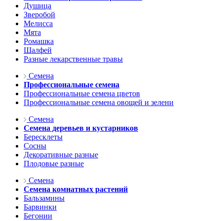
Душица
Зверобой
Мелисса
Мята
Ромашка
Шалфей
Разные лекарственные травы
Семена
Профессиональные семена
Профессиональные семена цветов
Профессиональные семена овощей и зелени
Семена
Семена деревьев и кустарников
Бересклеты
Сосны
Декоративные разные
Плодовые разные
Семена
Семена комнатных растений
Бальзамины
Барвинки
Бегонии