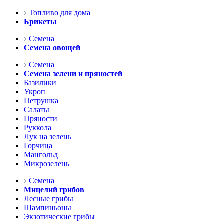
Топливо для дома
Брикеты
Семена
Семена овощей
Семена
Семена зелени и пряностей
Базилики
Укроп
Петрушка
Салаты
Пряности
Руккола
Лук на зелень
Горчица
Мангольд
Микрозелень
Семена
Мицелий грибов
Лесные грибы
Шампиньоны
Экзотические грибы