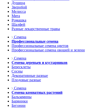
Душица
Зверобой
Мелисса
Мята
Ромашка
Шалфей
Разные лекарственные травы
Семена
Профессиональные семена
Профессиональные семена цветов
Профессиональные семена овощей и зелени
Семена
Семена деревьев и кустарников
Бересклеты
Сосны
Декоративные разные
Плодовые разные
Семена
Семена комнатных растений
Бальзамины
Барвинки
Бегонии