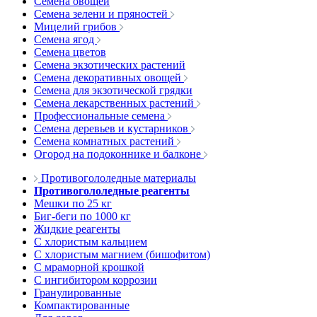
Семена овощей
Семена зелени и пряностей
Мицелий грибов
Семена ягод
Семена цветов
Семена экзотических растений
Семена декоративных овощей
Семена для экзотической грядки
Семена лекарственных растений
Профессиональные семена
Семена деревьев и кустарников
Семена комнатных растений
Огород на подоконнике и балконе
Противогололедные материалы
Противогололедные реагенты
Мешки по 25 кг
Биг-беги по 1000 кг
Жидкие реагенты
С хлористым кальцием
С хлористым магнием (бишофитом)
С мраморной крошкой
С ингибитором коррозии
Гранулированные
Компактированные