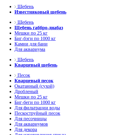
Щебень
Известняковый щебень
Щебень
Щебень габбро-диабаз
Мешки по 25 кг
Биг-бэги по 1000 кг
Камни для бани
Для аквариума
Щебень
Кварцевый щебень
Песок
Кварцевый песок
Окатанный (сухой)
Дробленый
Мешки по 25 кг
Биг-беги по 1000 кг
Для фильтрации воды
Пескоструйный песок
Для песочницы
Для аквариумов
Для декора
Для изготовления стекла