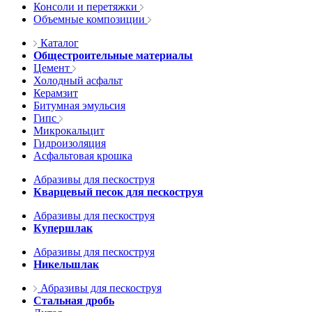
Консоли и перетяжки
Объемные композиции
Каталог
Общестроительные материалы
Цемент
Холодный асфальт
Керамзит
Битумная эмульсия
Гипс
Микрокальцит
Гидроизоляция
Асфальтовая крошка
Абразивы для пескоструя
Кварцевый песок для пескоструя
Абразивы для пескоструя
Купершлак
Абразивы для пескоструя
Никельшлак
Абразивы для пескоструя
Стальная дробь