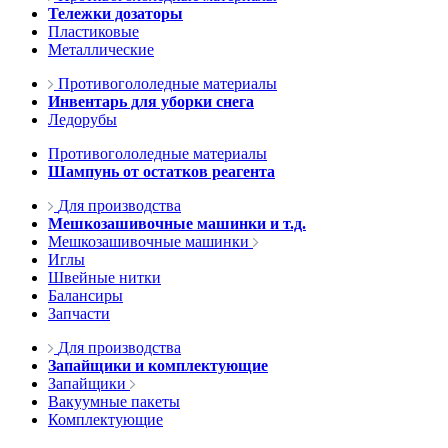
Тележки дозаторы
Пластиковые
Металлические
Противогололедные материалы
Инвентарь для уборки снега
Ледорубы
Противогололедные материалы
Шампунь от остатков реагента
Для производства
Мешкозашивочные машинки и т.д.
Мешкозашивочные машинки
Иглы
Швейные нитки
Балансиры
Запчасти
Для производства
Запайщики и комплектующие
Запайщики
Вакуумные пакеты
Комплектующие