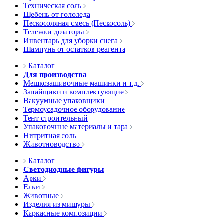
Техническая соль
Щебень от гололеда
Пескосоляная смесь (Пескосоль)
Тележки дозаторы
Инвентарь для уборки снега
Шампунь от остатков реагента
Каталог
Для производства
Мешкозашивочные машинки и т.д.
Запайщики и комплектующие
Вакуумные упаковщики
Термоусадочное оборудование
Тент строительный
Упаковочные материалы и тара
Нитритная соль
Животноводство
Каталог
Светодиодные фигуры
Арки
Елки
Животные
Изделия из мишуры
Каркасные композиции