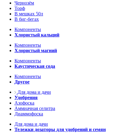
Чернозём
Торф
В мешках 50л
В биг-бегах
Компоненты
Хлористый кальций
Компоненты
Хлористый магний
Компоненты
Каустическая сода
Компоненты
Другое
Для дома и дачи
Удобрения
Азофоска
Аммиачная селитра
Диаммофоска
Для дома и дачи
Тележки дозаторы для удобрений и семян