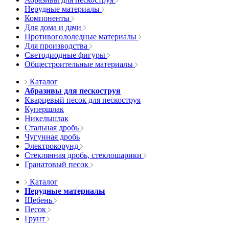
Нерудные материалы
Компоненты
Для дома и дачи
Противогололедные материалы
Для производства
Светодиодные фигуры
Общестроительные материалы
Каталог
Абразивы для пескоструя
Кварцевый песок для пескоструя
Купершлак
Никельшлак
Стальная дробь
Чугунная дробь
Электрокорунд
Стеклянная дробь, стеклошарики
Гранатовый песок
Каталог
Нерудные материалы
Щебень
Песок
Грунт