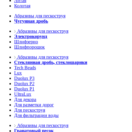
Литая
Колотая
Абразивы для пескоструя
Чугунная дробь
Абразивы для пескоструя
Электрокорунд
Шлифзерно
Шлифпорошок
Абразивы для пескоструя
Стеклянная дробь, стеклошарики
Tech Beads
Lux
Duolux P3
Duolux P2
Duolux P1
UltraLux
Для декора
Для разметки дорог
Для пескоструя
Для фильтрации воды
Абразивы для пескоструя
Гранатовый песок