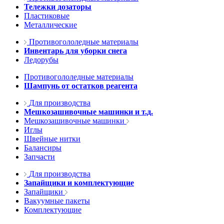
Тележки дозаторы
Пластиковые
Металлические
Противогололедные материалы
Инвентарь для уборки снега
Ледорубы
Противогололедные материалы
Шампунь от остатков реагента
Для производства
Мешкозашивочные машинки и т.д.
Мешкозашивочные машинки
Иглы
Швейные нитки
Балансиры
Запчасти
Для производства
Запайщики и комплектующие
Запайщики
Вакуумные пакеты
Комплектующие