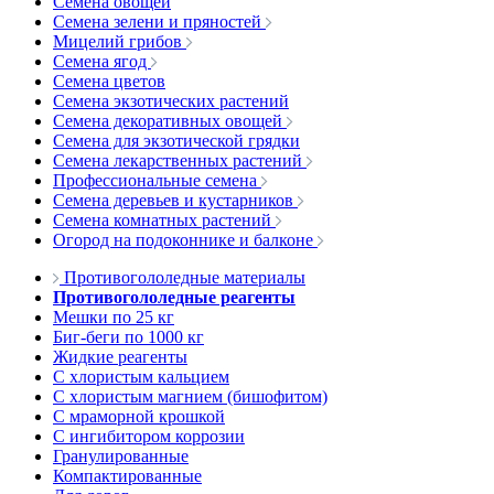
Семена овощей
Семена зелени и пряностей
Мицелий грибов
Семена ягод
Семена цветов
Семена экзотических растений
Семена декоративных овощей
Семена для экзотической грядки
Семена лекарственных растений
Профессиональные семена
Семена деревьев и кустарников
Семена комнатных растений
Огород на подоконнике и балконе
Противогололедные материалы
Противогололедные реагенты
Мешки по 25 кг
Биг-беги по 1000 кг
Жидкие реагенты
С хлористым кальцием
С хлористым магнием (бишофитом)
С мраморной крошкой
С ингибитором коррозии
Гранулированные
Компактированные