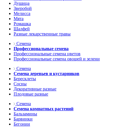
Душица
Зверобой
Мелисса
Мята
Ромашка
Шалфей
Разные лекарственные травы
Семена
Профессиональные семена
Профессиональные семена цветов
Профессиональные семена овощей и зелени
Семена
Семена деревьев и кустарников
Бересклеты
Сосны
Декоративные разные
Плодовые разные
Семена
Семена комнатных растений
Бальзамины
Барвинки
Бегонии