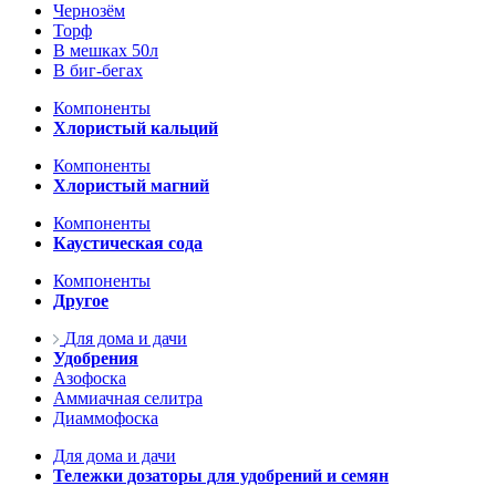
Чернозём
Торф
В мешках 50л
В биг-бегах
Компоненты
Хлористый кальций
Компоненты
Хлористый магний
Компоненты
Каустическая сода
Компоненты
Другое
Для дома и дачи
Удобрения
Азофоска
Аммиачная селитра
Диаммофоска
Для дома и дачи
Тележки дозаторы для удобрений и семян