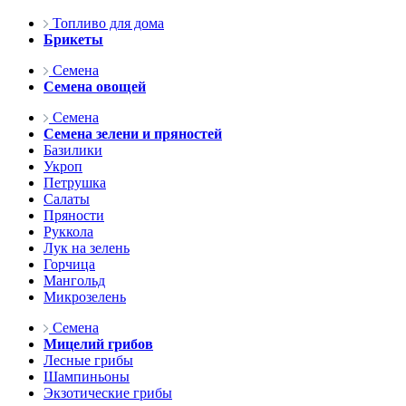
Топливо для дома
Брикеты
Семена
Семена овощей
Семена
Семена зелени и пряностей
Базилики
Укроп
Петрушка
Салаты
Пряности
Руккола
Лук на зелень
Горчица
Мангольд
Микрозелень
Семена
Мицелий грибов
Лесные грибы
Шампиньоны
Экзотические грибы