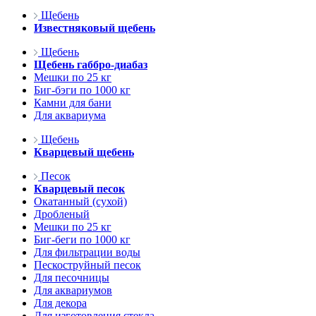
Щебень
Известняковый щебень
Щебень
Щебень габбро-диабаз
Мешки по 25 кг
Биг-бэги по 1000 кг
Камни для бани
Для аквариума
Щебень
Кварцевый щебень
Песок
Кварцевый песок
Окатанный (сухой)
Дробленый
Мешки по 25 кг
Биг-беги по 1000 кг
Для фильтрации воды
Пескоструйный песок
Для песочницы
Для аквариумов
Для декора
Для изготовления стекла