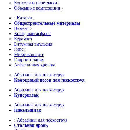
Консоли и перетяжки
Объемные композиции
Каталог
Общестроительные материалы
Цемент
Холодный асфальт
Керамзит
Битумная эмульсия
Гипс
Микрокальцит
Гидроизоляция
Асфальтовая крошка
Абразивы для пескоструя
Кварцевый песок для пескоструя
Абразивы для пескоструя
Купершлак
Абразивы для пескоструя
Никельшлак
Абразивы для пескоструя
Стальная дробь