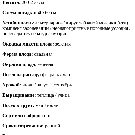
Высота:
200-250 см
Схема посадки:
40х60 см
Устойчивость:
альтернариоз / вирус табачной мозаики (втм) /
комплекс заболеваний / неблагоприятные погодные условия /
перепады температур / фузариоз
Окраска мякоти плода:
зеленая
Форма плода:
овальная
Окраска плода:
зеленая
Посев на рассаду:
февраль / март
Урожай:
июль / август / сентябрь
Выращивание:
теплица / улица
Посев в грунт:
май / июнь
Сорт или гибрид:
сорт
Сроки созревания:
ранний