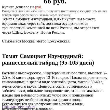
66 руб.
Купите дешевле на
руб.
Войдите в личный кабинет и получите постоянную
скидку 3%
на все
товары при оформлении заказа через корзину.
Томат Самоцвет Изумрудный, 0,05 г купить вы можете,
оформив заказ через сайт, доставка осуществляется
транспортной компанией по всей России, мы отправляем
через СДЕК, Boxberry, Почта России.
Самовывоз Москва, метро Кожуховская.
Томат Самоцвет Изумрудный:
раннеспелый гибрид (95-105 дней)
Растение высокорослое, индетерминантного типа, высотой 2-
2,5 м. В кисти формирует 12-16 плодов. Плоды выровненные,
сливовидные, в зрелом виде зеленого цвета, массой 30-40 г,
очень сочного вкуса. Ценность сорта: устойчивость к
заболеваниям, обильное плодоношение, отлично завязывает
плоды при неблагоприятных условиях и пониженной
температуре, необычная окраска зрелого плода.
Рекомендуется для употребления в свежем виде,
Показать весь текст
консервирования и заморозки.