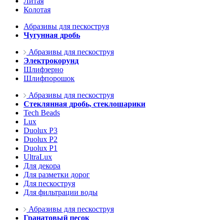
Литая
Колотая
Абразивы для пескоструя
Чугунная дробь
Абразивы для пескоструя
Электрокорунд
Шлифзерно
Шлифпорошок
Абразивы для пескоструя
Стеклянная дробь, стеклошарики
Tech Beads
Lux
Duolux P3
Duolux P2
Duolux P1
UltraLux
Для декора
Для разметки дорог
Для пескоструя
Для фильтрации воды
Абразивы для пескоструя
Гранатовый песок