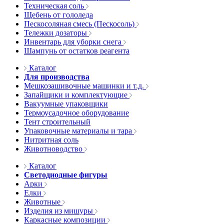
Техническая соль
Щебень от гололеда
Пескосоляная смесь (Пескосоль)
Тележки дозаторы
Инвентарь для уборки снега
Шампунь от остатков реагента
Каталог
Для производства
Мешкозашивочные машинки и т.д.
Запайщики и комплектующие
Вакуумные упаковщики
Термоусадочное оборудование
Тент строительный
Упаковочные материалы и тара
Нитритная соль
Животноводство
Каталог
Светодиодные фигуры
Арки
Елки
Животные
Изделия из мишуры
Каркасные композиции