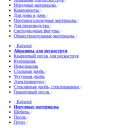
Нерудные материалы
Компоненты
Для дома и дачи
Противогололедные материалы
Для производства
Светодиодные фигуры
Общестроительные материалы
Каталог
Абразивы для пескоструя
Кварцевый песок для пескоструя
Купершлак
Никельшлак
Стальная дробь
Чугунная дробь
Электрокорунд
Стеклянная дробь, стеклошарики
Гранатовый песок
Каталог
Нерудные материалы
Щебень
Песок
Грунт