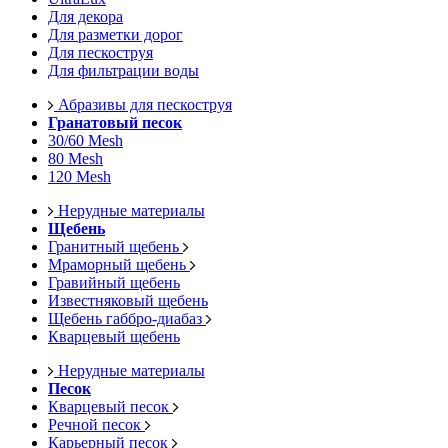
Для декора
Для разметки дорог
Для пескоструя
Для фильтрации воды
Абразивы для пескоструя
Гранатовый песок
30/60 Mesh
80 Mesh
120 Mesh
Нерудные материалы
Щебень
Гранитный щебень
Мраморный щебень
Гравийный щебень
Известняковый щебень
Щебень габбро-диабаз
Кварцевый щебень
Нерудные материалы
Песок
Кварцевый песок
Речной песок
Карьерный песок