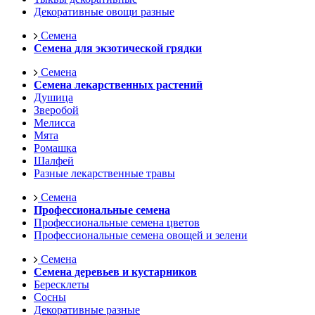
Декоративные овощи разные
Семена
Семена для экзотической грядки
Семена
Семена лекарственных растений
Душица
Зверобой
Мелисса
Мята
Ромашка
Шалфей
Разные лекарственные травы
Семена
Профессиональные семена
Профессиональные семена цветов
Профессиональные семена овощей и зелени
Семена
Семена деревьев и кустарников
Бересклеты
Сосны
Декоративные разные