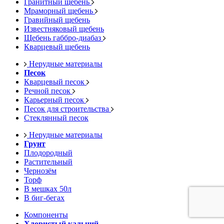
Гранитный щебень
Мраморный щебень
Гравийный щебень
Известняковый щебень
Щебень габбро-диабаз
Кварцевый щебень
Нерудные материалы
Песок
Кварцевый песок
Речной песок
Карьерный песок
Песок для строительства
Стеклянный песок
Нерудные материалы
Грунт
Плодородный
Растительный
Чернозём
Торф
В мешках 50л
В биг-бегах
Компоненты
Хлористый кальций