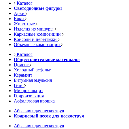
Каталог
Светодиодные фигуры
Арки
Елки
Животные
Изделия из мишуры
Каркасные композиции
Консоли и перетяжки
Объемные композиции
Каталог
Общестроительные материалы
Цемент
Холодный асфальт
Керамзит
Битумная эмульсия
Гипс
Микрокальцит
Гидроизоляция
Асфальтовая крошка
Абразивы для пескоструя
Кварцевый песок для пескоструя
Абразивы для пескоструя