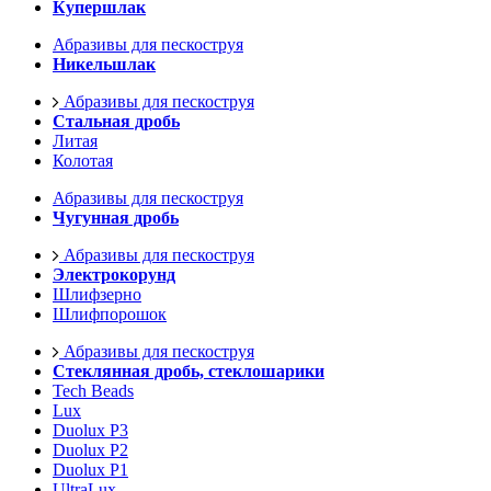
Купершлак
Абразивы для пескоструя
Никельшлак
Абразивы для пескоструя
Стальная дробь
Литая
Колотая
Абразивы для пескоструя
Чугунная дробь
Абразивы для пескоструя
Электрокорунд
Шлифзерно
Шлифпорошок
Абразивы для пескоструя
Стеклянная дробь, стеклошарики
Tech Beads
Lux
Duolux P3
Duolux P2
Duolux P1
UltraLux