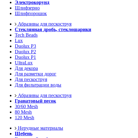
Электрокорунд
Шлифзерно
Шлифпорошок
Абразивы для пескоструя
Стеклянная дробь, стеклошарики
Tech Beads
Lux
Duolux P3
Duolux P2
Duolux P1
UltraLux
Для декора
Для разметки дорог
Для пескоструя
Для фильтрации воды
Абразивы для пескоструя
Гранатовый песок
30/60 Mesh
80 Mesh
120 Mesh
Нерудные материалы
Щебень