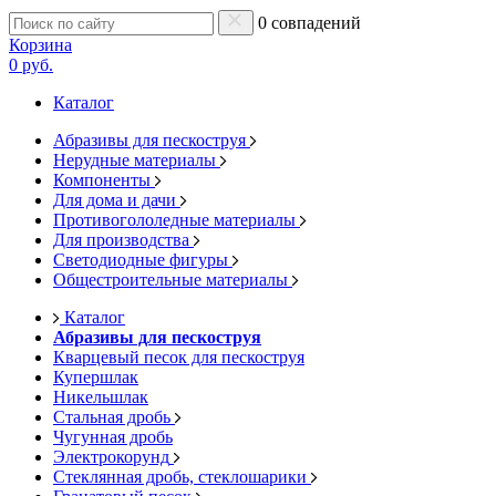
0 совпадений
Корзина
0 руб.
Каталог
Абразивы для пескоструя
Нерудные материалы
Компоненты
Для дома и дачи
Противогололедные материалы
Для производства
Светодиодные фигуры
Общестроительные материалы
Каталог
Абразивы для пескоструя
Кварцевый песок для пескоструя
Купершлак
Никельшлак
Стальная дробь
Чугунная дробь
Электрокорунд
Стеклянная дробь, стеклошарики