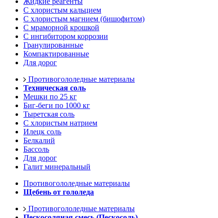
Жидкие реагенты
С хлористым кальцием
С хлористым магнием (бишофитом)
С мраморной крошкой
С ингибитором коррозии
Гранулированные
Компактированные
Для дорог
Противогололедные материалы
Техническая соль
Мешки по 25 кг
Биг-беги по 1000 кг
Тыретская соль
С хлористым натрием
Илецк соль
Белкалий
Бассоль
Для дорог
Галит минеральный
Противогололедные материалы
Щебень от гололеда
Противогололедные материалы
Пескосоляная смесь (Пескосоль)