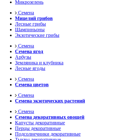
Микрозелень
Семена
Мицелий грибов
Лесные грибы
Шампиньоны
Экзотические грибы
Семена
Семена ягод
Арбузы
Земляника и клубника
Лесные ягоды
Семена
Семена цветов
Семена
Семена экзотических растений
Семена
Семена декоративных овощей
Капусты декоративные
Перцы декоративные
Подсолнечники декоративные
Тыквы декоративные