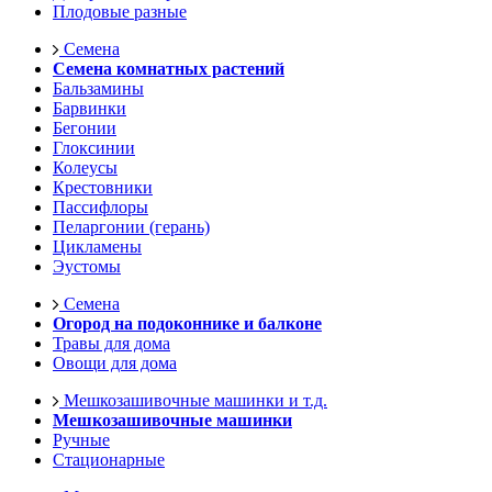
Плодовые разные
Семена
Семена комнатных растений
Бальзамины
Барвинки
Бегонии
Глоксинии
Колеусы
Крестовники
Пассифлоры
Пеларгонии (герань)
Цикламены
Эустомы
Семена
Огород на подоконнике и балконе
Травы для дома
Овощи для дома
Мешкозашивочные машинки и т.д.
Мешкозашивочные машинки
Ручные
Стационарные