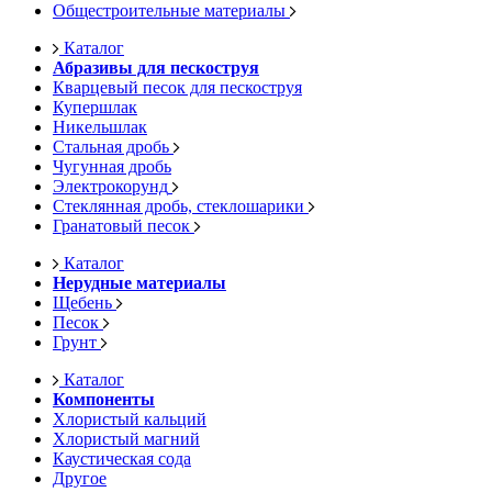
Общестроительные материалы
Каталог
Абразивы для пескоструя
Кварцевый песок для пескоструя
Купершлак
Никельшлак
Стальная дробь
Чугунная дробь
Электрокорунд
Стеклянная дробь, стеклошарики
Гранатовый песок
Каталог
Нерудные материалы
Щебень
Песок
Грунт
Каталог
Компоненты
Хлористый кальций
Хлористый магний
Каустическая сода
Другое