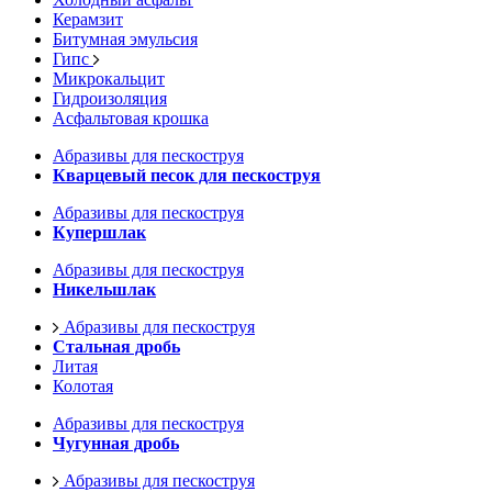
Керамзит
Битумная эмульсия
Гипс
Микрокальцит
Гидроизоляция
Асфальтовая крошка
Абразивы для пескоструя
Кварцевый песок для пескоструя
Абразивы для пескоструя
Купершлак
Абразивы для пескоструя
Никельшлак
Абразивы для пескоструя
Стальная дробь
Литая
Колотая
Абразивы для пескоструя
Чугунная дробь
Абразивы для пескоструя