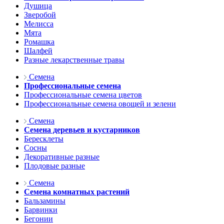
Душица
Зверобой
Мелисса
Мята
Ромашка
Шалфей
Разные лекарственные травы
Семена
Профессиональные семена
Профессиональные семена цветов
Профессиональные семена овощей и зелени
Семена
Семена деревьев и кустарников
Бересклеты
Сосны
Декоративные разные
Плодовые разные
Семена
Семена комнатных растений
Бальзамины
Барвинки
Бегонии