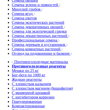
Семена овощей
Семена зелени и пряностей
Мицелий грибов
Семена ягод
Семена цветов
Семена экзотических растений
Семена декоративных овощей
Семена для экзотической грядки
Семена лекарственных растений
Профессиональные семена
Семена деревьев и кустарников
Семена комнатных растений
Огород на подоконнике и балконе
Противогололедные материалы
Противогололедные реагенты
Мешки по 25 кг
Биг-беги по 1000 кг
Жидкие реагенты
С хлористым кальцием
С хлористым магнием (бишофитом)
С мраморной крошкой
С ингибитором коррозии
Гранулированные
Компактированные