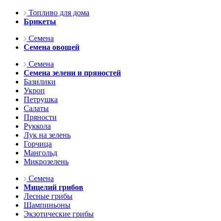
Топливо для дома
Брикеты
Семена
Семена овощей
Семена
Семена зелени и пряностей
Базилики
Укроп
Петрушка
Салаты
Пряности
Руккола
Лук на зелень
Горчица
Мангольд
Микрозелень
Семена
Мицелий грибов
Лесные грибы
Шампиньоны
Экзотические грибы