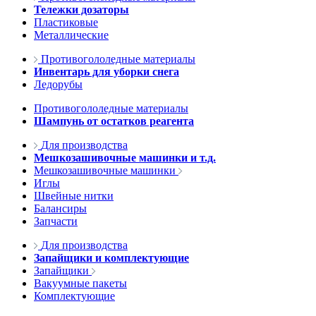
Тележки дозаторы
Пластиковые
Металлические
Противогололедные материалы
Инвентарь для уборки снега
Ледорубы
Противогололедные материалы
Шампунь от остатков реагента
Для производства
Мешкозашивочные машинки и т.д.
Мешкозашивочные машинки
Иглы
Швейные нитки
Балансиры
Запчасти
Для производства
Запайщики и комплектующие
Запайщики
Вакуумные пакеты
Комплектующие