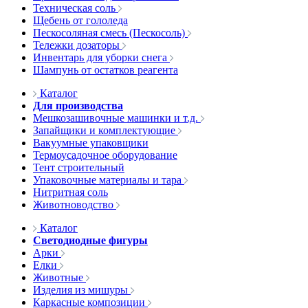
Техническая соль
Щебень от гололеда
Пескосоляная смесь (Пескосоль)
Тележки дозаторы
Инвентарь для уборки снега
Шампунь от остатков реагента
Каталог
Для производства
Мешкозашивочные машинки и т.д.
Запайщики и комплектующие
Вакуумные упаковщики
Термоусадочное оборудование
Тент строительный
Упаковочные материалы и тара
Нитритная соль
Животноводство
Каталог
Светодиодные фигуры
Арки
Елки
Животные
Изделия из мишуры
Каркасные композиции