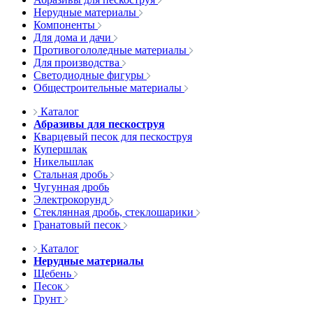
Нерудные материалы
Компоненты
Для дома и дачи
Противогололедные материалы
Для производства
Светодиодные фигуры
Общестроительные материалы
Каталог
Абразивы для пескоструя
Кварцевый песок для пескоструя
Купершлак
Никельшлак
Стальная дробь
Чугунная дробь
Электрокорунд
Стеклянная дробь, стеклошарики
Гранатовый песок
Каталог
Нерудные материалы
Щебень
Песок
Грунт