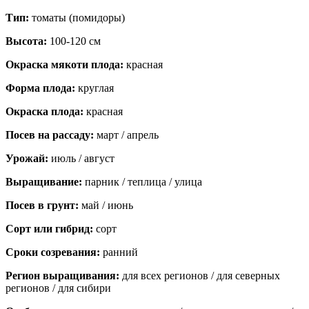
Тип:
томаты (помидоры)
Высота:
100-120 см
Окраска мякоти плода:
красная
Форма плода:
круглая
Окраска плода:
красная
Посев на рассаду:
март / апрель
Урожай:
июль / август
Выращивание:
парник / теплица / улица
Посев в грунт:
май / июнь
Сорт или гибрид:
сорт
Сроки созревания:
ранний
Регион выращивания:
для всех регионов / для северных
регионов / для сибири