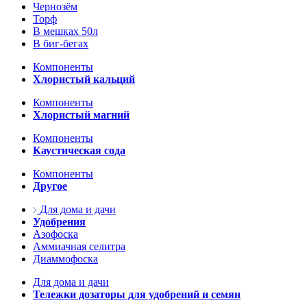
Чернозём
Торф
В мешках 50л
В биг-бегах
Компоненты
Хлористый кальций
Компоненты
Хлористый магний
Компоненты
Каустическая сода
Компоненты
Другое
Для дома и дачи
Удобрения
Азофоска
Аммиачная селитра
Диаммофоска
Для дома и дачи
Тележки дозаторы для удобрений и семян