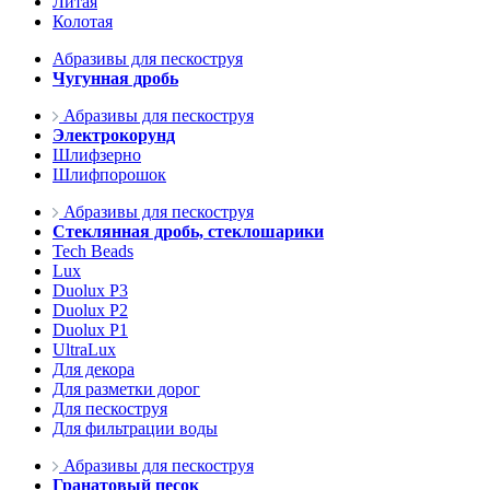
Литая
Колотая
Абразивы для пескоструя
Чугунная дробь
Абразивы для пескоструя
Электрокорунд
Шлифзерно
Шлифпорошок
Абразивы для пескоструя
Стеклянная дробь, стеклошарики
Tech Beads
Lux
Duolux P3
Duolux P2
Duolux P1
UltraLux
Для декора
Для разметки дорог
Для пескоструя
Для фильтрации воды
Абразивы для пескоструя
Гранатовый песок