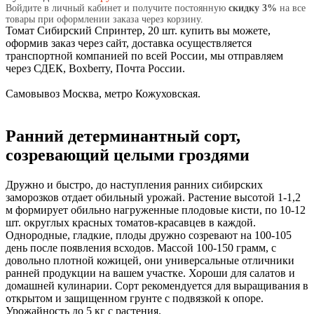
Войдите в личный кабинет и получите постоянную
скидку 3%
на все
товары при оформлении заказа через корзину.
Томат Сибирский Спринтер, 20 шт. купить вы можете,
оформив заказ через сайт, доставка осуществляется
транспортной компанией по всей России, мы отправляем
через СДЕК, Boxberry, Почта России.
Самовывоз Москва, метро Кожуховская.
Ранний детерминантный сорт,
созревающий целыми гроздями
Дружно и быстро, до наступления ранних сибирских
заморозков отдает обильный урожай. Растение высотой 1-1,2
м формирует обильно нагруженные плодовые кисти, по 10-12
шт. округлых красных томатов-красавцев в каждой.
Однородные, гладкие, плоды дружно созревают на 100-105
день после появления всходов. Массой 100-150 грамм, с
довольно плотной кожицей, они универсальные отличники
ранней продукции на вашем участке. Хороши для салатов и
домашней кулинарии. Сорт рекомендуется для выращивания в
открытом и защищенном грунте с подвязкой к опоре.
Урожайность до 5 кг с растения.