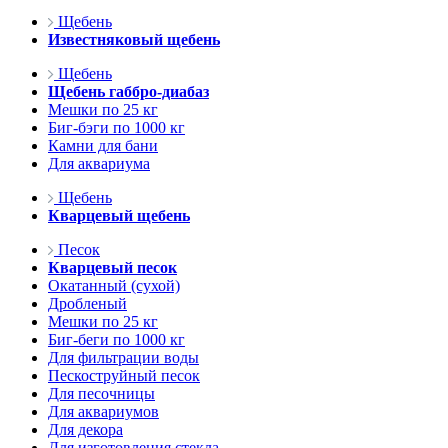
Щебень
Известняковый щебень
Щебень
Щебень габбро-диабаз
Мешки по 25 кг
Биг-бэги по 1000 кг
Камни для бани
Для аквариума
Щебень
Кварцевый щебень
Песок
Кварцевый песок
Окатанный (сухой)
Дробленый
Мешки по 25 кг
Биг-беги по 1000 кг
Для фильтрации воды
Пескоструйный песок
Для песочницы
Для аквариумов
Для декора
Для изготовления стекла