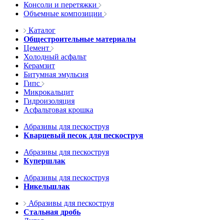
Консоли и перетяжки
Объемные композиции
Каталог
Общестроительные материалы
Цемент
Холодный асфальт
Керамзит
Битумная эмульсия
Гипс
Микрокальцит
Гидроизоляция
Асфальтовая крошка
Абразивы для пескоструя
Кварцевый песок для пескоструя
Абразивы для пескоструя
Купершлак
Абразивы для пескоструя
Никельшлак
Абразивы для пескоструя
Стальная дробь