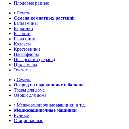
Плодовые разные
Семена
Семена комнатных растений
Бальзамины
Барвинки
Бегонии
Глоксинии
Колеусы
Крестовники
Пассифлоры
Пеларгонии (герань)
Цикламены
Эустомы
Семена
Огород на подоконнике и балконе
Травы для дома
Овощи для дома
Мешкозашивочные машинки и т.д.
Мешкозашивочные машинки
Ручные
Стационарные