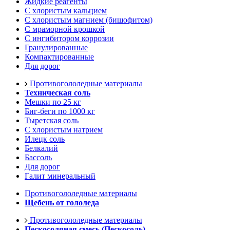
Жидкие реагенты
С хлористым кальцием
С хлористым магнием (бишофитом)
С мраморной крошкой
С ингибитором коррозии
Гранулированные
Компактированные
Для дорог
Противогололедные материалы
Техническая соль
Мешки по 25 кг
Биг-беги по 1000 кг
Тыретская соль
С хлористым натрием
Илецк соль
Белкалий
Бассоль
Для дорог
Галит минеральный
Противогололедные материалы
Щебень от гололеда
Противогололедные материалы
Пескосоляная смесь (Пескосоль)