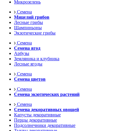
Микрозелень
Семена
Мицелий грибов
Лесные грибы
Шампиньоны
Экзотические грибы
Семена
Семена ягод
Арбузы
Земляника и клубника
Лесные ягоды
Семена
Семена цветов
Семена
Семена экзотических растений
Семена
Семена декоративных овощей
Капусты декоративные
Перцы декоративные
Подсолнечники декоративные
Тыквы декоративные