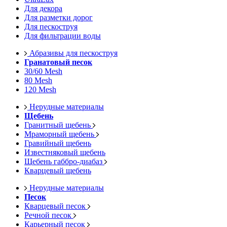
Для декора
Для разметки дорог
Для пескоструя
Для фильтрации воды
Абразивы для пескоструя
Гранатовый песок
30/60 Mesh
80 Mesh
120 Mesh
Нерудные материалы
Щебень
Гранитный щебень
Мраморный щебень
Гравийный щебень
Известняковый щебень
Щебень габбро-диабаз
Кварцевый щебень
Нерудные материалы
Песок
Кварцевый песок
Речной песок
Карьерный песок