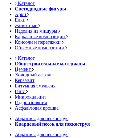
Каталог
Светодиодные фигуры
Арки
Елки
Животные
Изделия из мишуры
Каркасные композиции
Консоли и перетяжки
Объемные композиции
Каталог
Общестроительные материалы
Цемент
Холодный асфальт
Керамзит
Битумная эмульсия
Гипс
Микрокальцит
Гидроизоляция
Асфальтовая крошка
Абразивы для пескоструя
Кварцевый песок для пескоструя
Абразивы для пескоструя