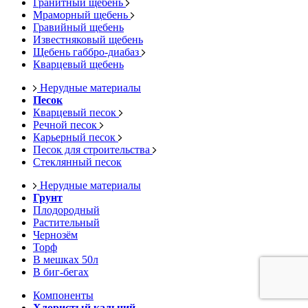
Гранитный щебень
Мраморный щебень
Гравийный щебень
Известняковый щебень
Щебень габбро-диабаз
Кварцевый щебень
Нерудные материалы
Песок
Кварцевый песок
Речной песок
Карьерный песок
Песок для строительства
Стеклянный песок
Нерудные материалы
Грунт
Плодородный
Растительный
Чернозём
Торф
В мешках 50л
В биг-бегах
Компоненты
Хлористый кальций