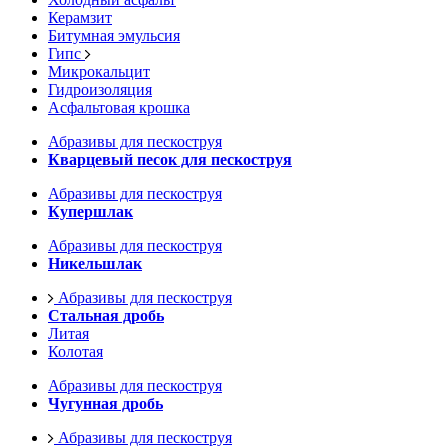
Керамзит
Битумная эмульсия
Гипс
Микрокальцит
Гидроизоляция
Асфальтовая крошка
Абразивы для пескоструя
Кварцевый песок для пескоструя
Абразивы для пескоструя
Купершлак
Абразивы для пескоструя
Никельшлак
Абразивы для пескоструя
Стальная дробь
Литая
Колотая
Абразивы для пескоструя
Чугунная дробь
Абразивы для пескоструя