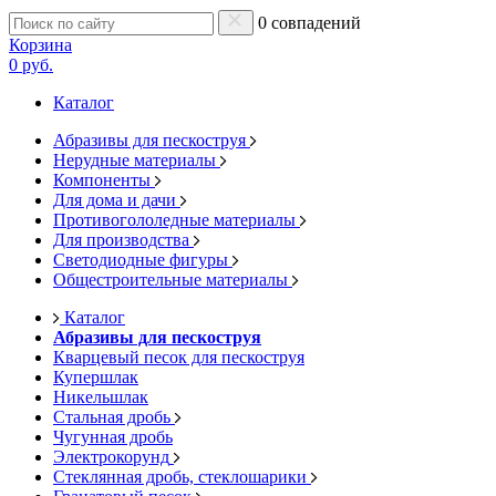
0 совпадений
Корзина
0 руб.
Каталог
Абразивы для пескоструя
Нерудные материалы
Компоненты
Для дома и дачи
Противогололедные материалы
Для производства
Светодиодные фигуры
Общестроительные материалы
Каталог
Абразивы для пескоструя
Кварцевый песок для пескоструя
Купершлак
Никельшлак
Стальная дробь
Чугунная дробь
Электрокорунд
Стеклянная дробь, стеклошарики