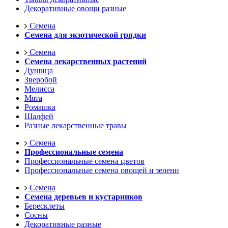
Декоративные овощи разные
Семена
Семена для экзотической грядки
Семена
Семена лекарственных растений
Душица
Зверобой
Мелисса
Мята
Ромашка
Шалфей
Разные лекарственные травы
Семена
Профессиональные семена
Профессиональные семена цветов
Профессиональные семена овощей и зелени
Семена
Семена деревьев и кустарников
Бересклеты
Сосны
Декоративные разные