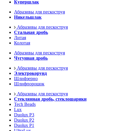
Купершлак
Абразивы для пескоструя
Никельшлак
Абразивы для пескоструя
Стальная дробь
Литая
Колотая
Абразивы для пескоструя
Чугунная дробь
Абразивы для пескоструя
Электрокорунд
Шлифзерно
Шлифпорошок
Абразивы для пескоструя
Стеклянная дробь, стеклошарики
Tech Beads
Lux
Duolux P3
Duolux P2
Duolux P1
UltraLux