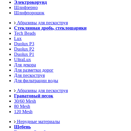
Электрокорунд
Шлифзерно
Шлифпорошок
Абразивы для пескоструя
Стеклянная дробь, стеклошарики
Tech Beads
Lux
Duolux P3
Duolux P2
Duolux P1
UltraLux
Для декора
Для разметки дорог
Для пескоструя
Для фильтрации воды
Абразивы для пескоструя
Гранатовый песок
30/60 Mesh
80 Mesh
120 Mesh
Нерудные материалы
Щебень