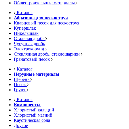
Общестроительные материалы
Каталог
Абразивы для пескоструя
Кварцевый песок для пескоструя
Купершлак
Никельшлак
Стальная дробь
Чугунная дробь
Электрокорунд
Стеклянная дробь, стеклошарики
Гранатовый песок
Каталог
Нерудные материалы
Щебень
Песок
Грунт
Каталог
Компоненты
Хлористый кальций
Хлористый магний
Каустическая сода
Другое