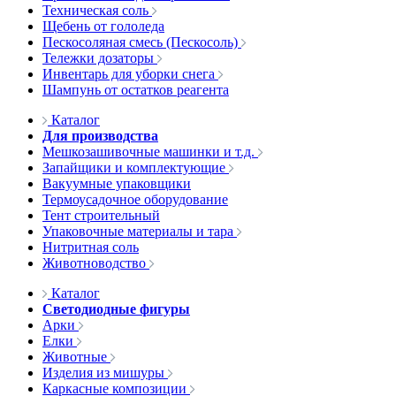
Техническая соль
Щебень от гололеда
Пескосоляная смесь (Пескосоль)
Тележки дозаторы
Инвентарь для уборки снега
Шампунь от остатков реагента
Каталог
Для производства
Мешкозашивочные машинки и т.д.
Запайщики и комплектующие
Вакуумные упаковщики
Термоусадочное оборудование
Тент строительный
Упаковочные материалы и тара
Нитритная соль
Животноводство
Каталог
Светодиодные фигуры
Арки
Елки
Животные
Изделия из мишуры
Каркасные композиции