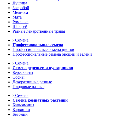
Душица
Зверобой
Мелисса
Мята
Ромашка
Шалфей
Разные лекарственные травы
Семена
Профессиональные семена
Профессиональные семена цветов
Профессиональные семена овощей и зелени
Семена
Семена деревьев и кустарников
Бересклеты
Сосны
Декоративные разные
Плодовые разные
Семена
Семена комнатных растений
Бальзамины
Барвинки
Бегонии