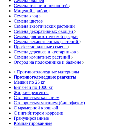
Семена овощей
Семена зелени и пряностей
Мицелий грибов
Семена ягод
Семена цветов
Семена экзотических растений
Семена декоративных овощей
Семена для экзотической грядки
Семена лекарственных растений
Профессиональные семена
Семена деревьев и кустарников
Семена комнатных растений
Огород на подоконнике и балконе
Противогололедные материалы
Противогололедные реагенты
Мешки по 25 кг
Биг-беги по 1000 кг
Жидкие реагенты
С хлористым кальцием
С хлористым магнием (бишофитом)
С мраморной крошкой
С ингибитором коррозии
Гранулированные
Компактированные