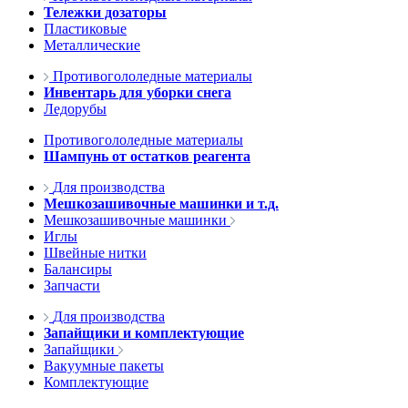
Тележки дозаторы
Пластиковые
Металлические
Противогололедные материалы
Инвентарь для уборки снега
Ледорубы
Противогололедные материалы
Шампунь от остатков реагента
Для производства
Мешкозашивочные машинки и т.д.
Мешкозашивочные машинки
Иглы
Швейные нитки
Балансиры
Запчасти
Для производства
Запайщики и комплектующие
Запайщики
Вакуумные пакеты
Комплектующие