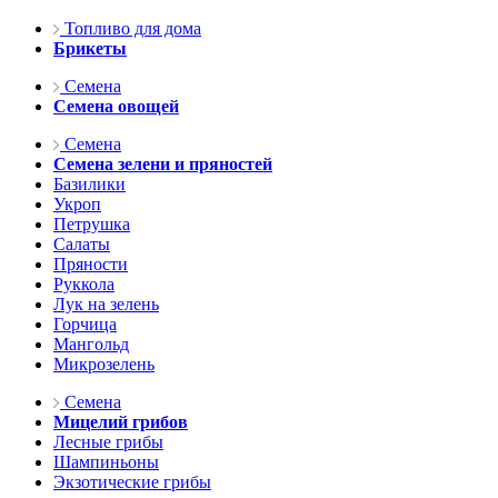
Топливо для дома
Брикеты
Семена
Семена овощей
Семена
Семена зелени и пряностей
Базилики
Укроп
Петрушка
Салаты
Пряности
Руккола
Лук на зелень
Горчица
Мангольд
Микрозелень
Семена
Мицелий грибов
Лесные грибы
Шампиньоны
Экзотические грибы