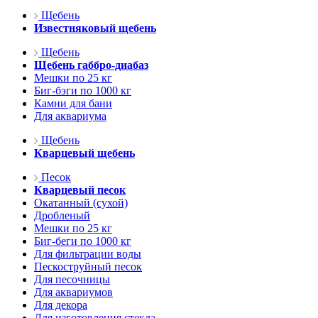
Щебень
Известняковый щебень
Щебень
Щебень габбро-диабаз
Мешки по 25 кг
Биг-бэги по 1000 кг
Камни для бани
Для аквариума
Щебень
Кварцевый щебень
Песок
Кварцевый песок
Окатанный (сухой)
Дробленый
Мешки по 25 кг
Биг-беги по 1000 кг
Для фильтрации воды
Пескоструйный песок
Для песочницы
Для аквариумов
Для декора
Для изготовления стекла