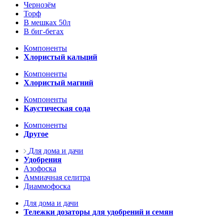
Чернозём
Торф
В мешках 50л
В биг-бегах
Компоненты
Хлористый кальций
Компоненты
Хлористый магний
Компоненты
Каустическая сода
Компоненты
Другое
Для дома и дачи
Удобрения
Азофоска
Аммиачная селитра
Диаммофоска
Для дома и дачи
Тележки дозаторы для удобрений и семян