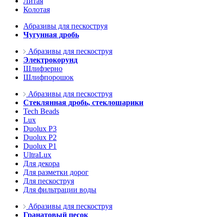
Литая
Колотая
Абразивы для пескоструя
Чугунная дробь
Абразивы для пескоструя
Электрокорунд
Шлифзерно
Шлифпорошок
Абразивы для пескоструя
Стеклянная дробь, стеклошарики
Tech Beads
Lux
Duolux P3
Duolux P2
Duolux P1
UltraLux
Для декора
Для разметки дорог
Для пескоструя
Для фильтрации воды
Абразивы для пескоструя
Гранатовый песок