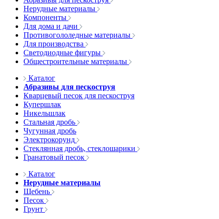
Нерудные материалы
Компоненты
Для дома и дачи
Противогололедные материалы
Для производства
Светодиодные фигуры
Общестроительные материалы
Каталог
Абразивы для пескоструя
Кварцевый песок для пескоструя
Купершлак
Никельшлак
Стальная дробь
Чугунная дробь
Электрокорунд
Стеклянная дробь, стеклошарики
Гранатовый песок
Каталог
Нерудные материалы
Щебень
Песок
Грунт