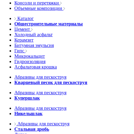
Консоли и перетяжки
Объемные композиции
Каталог
Общестроительные материалы
Цемент
Холодный асфальт
Керамзит
Битумная эмульсия
Гипс
Микрокальцит
Гидроизоляция
Асфальтовая крошка
Абразивы для пескоструя
Кварцевый песок для пескоструя
Абразивы для пескоструя
Купершлак
Абразивы для пескоструя
Никельшлак
Абразивы для пескоструя
Стальная дробь