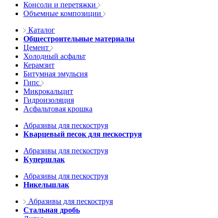
Консоли и перетяжки
Объемные композиции
Каталог
Общестроительные материалы
Цемент
Холодный асфальт
Керамзит
Битумная эмульсия
Гипс
Микрокальцит
Гидроизоляция
Асфальтовая крошка
Абразивы для пескоструя
Кварцевый песок для пескоструя
Абразивы для пескоструя
Купершлак
Абразивы для пескоструя
Никельшлак
Абразивы для пескоструя
Стальная дробь