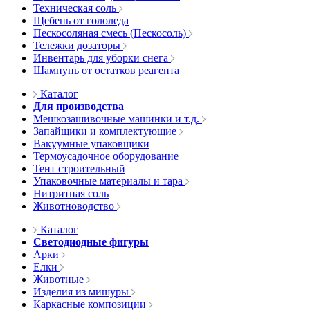
Техническая соль
Щебень от гололеда
Пескосоляная смесь (Пескосоль)
Тележки дозаторы
Инвентарь для уборки снега
Шампунь от остатков реагента
Каталог
Для производства
Мешкозашивочные машинки и т.д.
Запайщики и комплектующие
Вакуумные упаковщики
Термоусадочное оборудование
Тент строительный
Упаковочные материалы и тара
Нитритная соль
Животноводство
Каталог
Светодиодные фигуры
Арки
Елки
Животные
Изделия из мишуры
Каркасные композиции