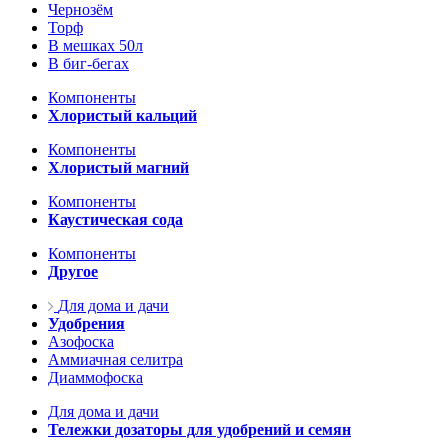
Чернозём
Торф
В мешках 50л
В биг-бегах
Компоненты
Хлористый кальций
Компоненты
Хлористый магний
Компоненты
Каустическая сода
Компоненты
Другое
Для дома и дачи
Удобрения
Азофоска
Аммиачная селитра
Диаммофоска
Для дома и дачи
Тележки дозаторы для удобрений и семян