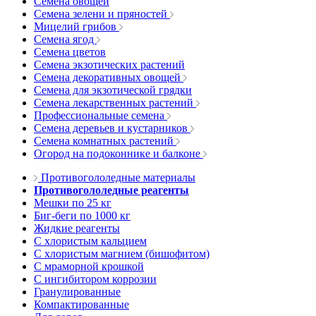
Семена овощей
Семена зелени и пряностей
Мицелий грибов
Семена ягод
Семена цветов
Семена экзотических растений
Семена декоративных овощей
Семена для экзотической грядки
Семена лекарственных растений
Профессиональные семена
Семена деревьев и кустарников
Семена комнатных растений
Огород на подоконнике и балконе
Противогололедные материалы
Противогололедные реагенты
Мешки по 25 кг
Биг-беги по 1000 кг
Жидкие реагенты
С хлористым кальцием
С хлористым магнием (бишофитом)
С мраморной крошкой
С ингибитором коррозии
Гранулированные
Компактированные