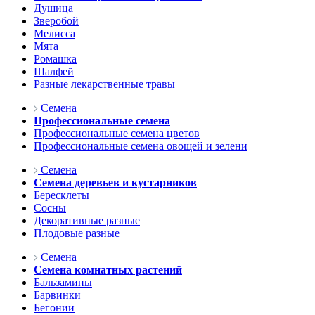
Душица
Зверобой
Мелисса
Мята
Ромашка
Шалфей
Разные лекарственные травы
Семена
Профессиональные семена
Профессиональные семена цветов
Профессиональные семена овощей и зелени
Семена
Семена деревьев и кустарников
Бересклеты
Сосны
Декоративные разные
Плодовые разные
Семена
Семена комнатных растений
Бальзамины
Барвинки
Бегонии