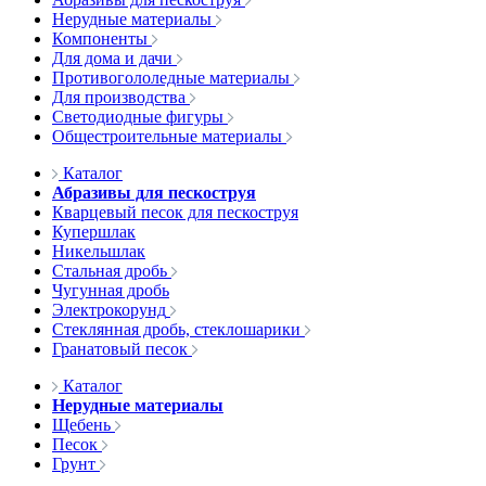
Нерудные материалы
Компоненты
Для дома и дачи
Противогололедные материалы
Для производства
Светодиодные фигуры
Общестроительные материалы
Каталог
Абразивы для пескоструя
Кварцевый песок для пескоструя
Купершлак
Никельшлак
Стальная дробь
Чугунная дробь
Электрокорунд
Стеклянная дробь, стеклошарики
Гранатовый песок
Каталог
Нерудные материалы
Щебень
Песок
Грунт