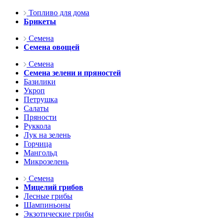
Топливо для дома
Брикеты
Семена
Семена овощей
Семена
Семена зелени и пряностей
Базилики
Укроп
Петрушка
Салаты
Пряности
Руккола
Лук на зелень
Горчица
Мангольд
Микрозелень
Семена
Мицелий грибов
Лесные грибы
Шампиньоны
Экзотические грибы