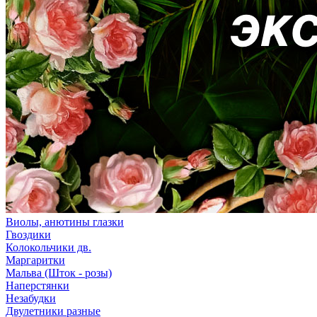
Виолы, анютины глазки
Гвоздики
Колокольчики дв.
Маргаритки
Мальва (Шток - розы)
Наперстянки
Незабудки
Двулетники разные