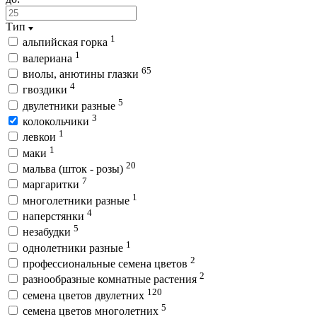
Тип
1
альпийская горка
1
валериана
65
виолы, анютины глазки
4
гвоздики
5
двулетники разные
3
колокольчики
1
левкои
1
маки
20
мальва (шток - розы)
7
маргаритки
1
многолетники разные
4
наперстянки
5
незабудки
1
однолетники разные
2
профессиональные семена цветов
2
разнообразные комнатные растения
120
семена цветов двулетних
5
семена цветов многолетних