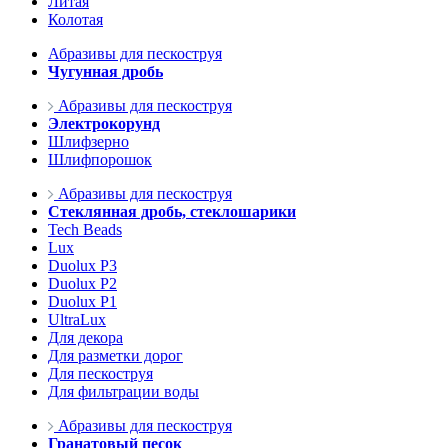
Литая
Колотая
Абразивы для пескоструя
Чугунная дробь
Абразивы для пескоструя
Электрокорунд
Шлифзерно
Шлифпорошок
Абразивы для пескоструя
Стеклянная дробь, стеклошарики
Tech Beads
Lux
Duolux P3
Duolux P2
Duolux P1
UltraLux
Для декора
Для разметки дорог
Для пескоструя
Для фильтрации воды
Абразивы для пескоструя
Гранатовый песок