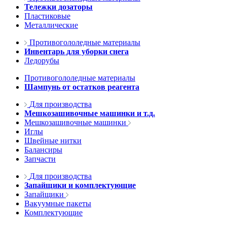
Тележки дозаторы
Пластиковые
Металлические
Противогололедные материалы
Инвентарь для уборки снега
Ледорубы
Противогололедные материалы
Шампунь от остатков реагента
Для производства
Мешкозашивочные машинки и т.д.
Мешкозашивочные машинки
Иглы
Швейные нитки
Балансиры
Запчасти
Для производства
Запайщики и комплектующие
Запайщики
Вакуумные пакеты
Комплектующие