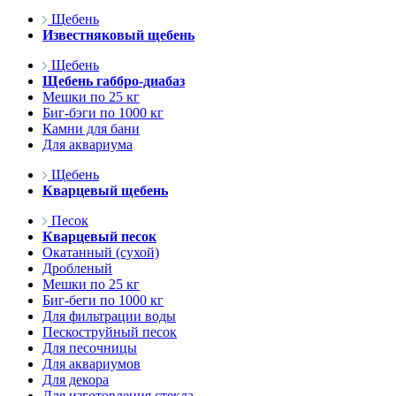
Щебень
Известняковый щебень
Щебень
Щебень габбро-диабаз
Мешки по 25 кг
Биг-бэги по 1000 кг
Камни для бани
Для аквариума
Щебень
Кварцевый щебень
Песок
Кварцевый песок
Окатанный (сухой)
Дробленый
Мешки по 25 кг
Биг-беги по 1000 кг
Для фильтрации воды
Пескоструйный песок
Для песочницы
Для аквариумов
Для декора
Для изготовления стекла