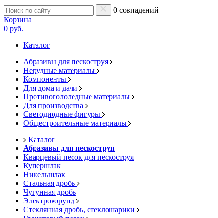
0 совпадений
Корзина
0 руб.
Каталог
Абразивы для пескоструя
Нерудные материалы
Компоненты
Для дома и дачи
Противогололедные материалы
Для производства
Светодиодные фигуры
Общестроительные материалы
Каталог
Абразивы для пескоструя
Кварцевый песок для пескоструя
Купершлак
Никельшлак
Стальная дробь
Чугунная дробь
Электрокорунд
Стеклянная дробь, стеклошарики