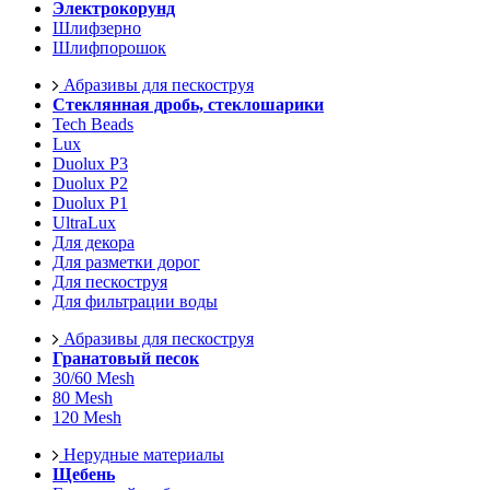
Электрокорунд
Шлифзерно
Шлифпорошок
Абразивы для пескоструя
Стеклянная дробь, стеклошарики
Tech Beads
Lux
Duolux P3
Duolux P2
Duolux P1
UltraLux
Для декора
Для разметки дорог
Для пескоструя
Для фильтрации воды
Абразивы для пескоструя
Гранатовый песок
30/60 Mesh
80 Mesh
120 Mesh
Нерудные материалы
Щебень