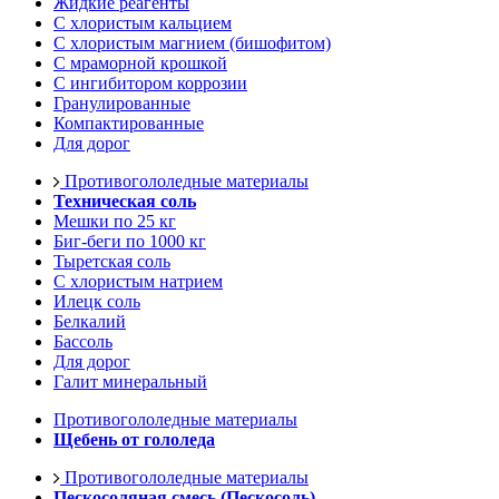
Жидкие реагенты
С хлористым кальцием
С хлористым магнием (бишофитом)
С мраморной крошкой
С ингибитором коррозии
Гранулированные
Компактированные
Для дорог
Противогололедные материалы
Техническая соль
Мешки по 25 кг
Биг-беги по 1000 кг
Тыретская соль
С хлористым натрием
Илецк соль
Белкалий
Бассоль
Для дорог
Галит минеральный
Противогололедные материалы
Щебень от гололеда
Противогололедные материалы
Пескосоляная смесь (Пескосоль)