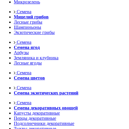
Микрозелень
Семена
Мицелий грибов
Лесные грибы
Шампиньоны
Экзотические грибы
Семена
Семена ягод
Арбузы
Земляника и клубника
Лесные ягоды
Семена
Семена цветов
Семена
Семена экзотических растений
Семена
Семена декоративных овощей
Капусты декоративные
Перцы декоративные
Подсолнечники декоративные
Тыквы декоративные