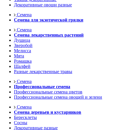
Декоративные овощи разные
Семена
Семена для экзотической грядки
Семена
Семена лекарственных растений
Душица
Зверобой
Мелисса
Мята
Ромашка
Шалфей
Разные лекарственные травы
Семена
Профессиональные семена
Профессиональные семена цветов
Профессиональные семена овощей и зелени
Семена
Семена деревьев и кустарников
Бересклеты
Сосны
Декоративные разные