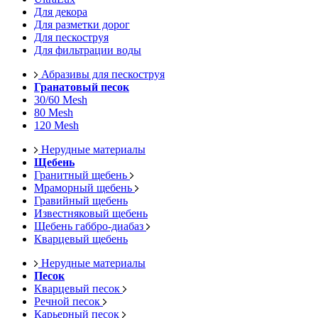
Для декора
Для разметки дорог
Для пескоструя
Для фильтрации воды
Абразивы для пескоструя
Гранатовый песок
30/60 Mesh
80 Mesh
120 Mesh
Нерудные материалы
Щебень
Гранитный щебень
Мраморный щебень
Гравийный щебень
Известняковый щебень
Щебень габбро-диабаз
Кварцевый щебень
Нерудные материалы
Песок
Кварцевый песок
Речной песок
Карьерный песок