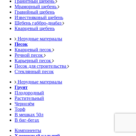
Гранитный щебень
Мраморный щебень
Гравийный щебень
Известняковый щебень
Щебень габбро-диабаз
Кварцевый щебень
Нерудные материалы
Песок
Кварцевый песок
Речной песок
Карьерный песок
Песок для строительства
Стеклянный песок
Нерудные материалы
Грунт
Плодородный
Растительный
Чернозём
Торф
В мешках 50л
В биг-бегах
Компоненты
Хлористый кальций