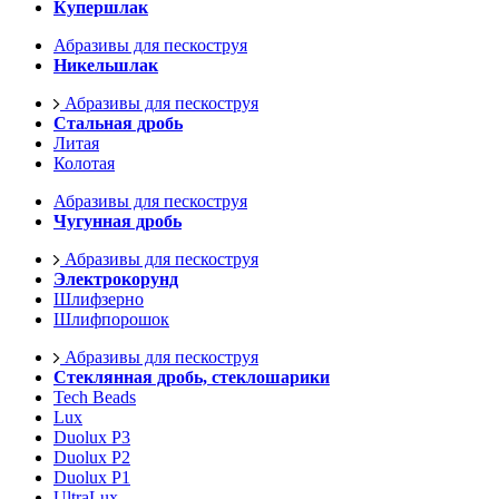
Купершлак
Абразивы для пескоструя
Никельшлак
Абразивы для пескоструя
Стальная дробь
Литая
Колотая
Абразивы для пескоструя
Чугунная дробь
Абразивы для пескоструя
Электрокорунд
Шлифзерно
Шлифпорошок
Абразивы для пескоструя
Стеклянная дробь, стеклошарики
Tech Beads
Lux
Duolux P3
Duolux P2
Duolux P1
UltraLux