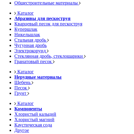
Общестроительные материалы
Каталог
Абразивы для пескоструя
Кварцевый песок для пескоструя
Купершлак
Никельшлак
Стальная дробь
Чугунная дробь
Электрокорунд
Стеклянная дробь, стеклошарики
Гранатовый песок
Каталог
Нерудные материалы
Щебень
Песок
Грунт
Каталог
Компоненты
Хлористый кальций
Хлористый магний
Каустическая сода
Другое