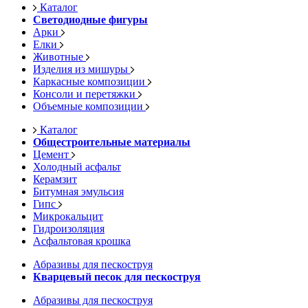
Каталог
Светодиодные фигуры
Арки
Елки
Животные
Изделия из мишуры
Каркасные композиции
Консоли и перетяжки
Объемные композиции
Каталог
Общестроительные материалы
Цемент
Холодный асфальт
Керамзит
Битумная эмульсия
Гипс
Микрокальцит
Гидроизоляция
Асфальтовая крошка
Абразивы для пескоструя
Кварцевый песок для пескоструя
Абразивы для пескоструя