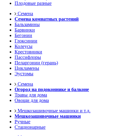
Плодовые разные
Семена
Семена комнатных растений
Бальзамины
Барвинки
Бегонии
Глоксинии
Колеусы
Крестовники
Пассифлоры
Пеларгонии (герань)
Цикламены
Эустомы
Семена
Огород на подоконнике и балконе
Травы для дома
Овощи для дома
Мешкозашивочные машинки и т.д.
Мешкозашивочные машинки
Ручные
Стационарные