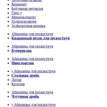
Керамзит
Битумная эмульсия
Гипс
Микрокальцит
Гидроизоляция
Асфальтовая крошка
Абразивы для пескоструя
Кварцевый песок для пескоструя
Абразивы для пескоструя
Купершлак
Абразивы для пескоструя
Никельшлак
Абразивы для пескоструя
Стальная дробь
Литая
Колотая
Абразивы для пескоструя
Чугунная дробь
Абразивы для пескоструя