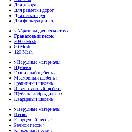
Для декора
Для разметки дорог
Для пескоструя
Для фильтрации воды
Абразивы для пескоструя
Гранатовый песок
30/60 Mesh
80 Mesh
120 Mesh
Нерудные материалы
Щебень
Гранитный щебень
Мраморный щебень
Гравийный щебень
Известняковый щебень
Щебень габбро-диабаз
Кварцевый щебень
Нерудные материалы
Песок
Кварцевый песок
Речной песок
Карьерный песок