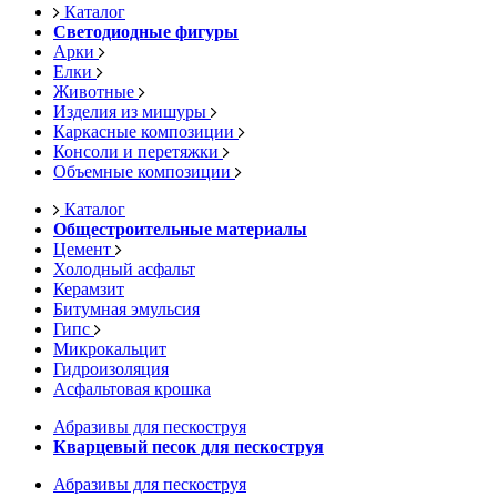
Каталог
Светодиодные фигуры
Арки
Елки
Животные
Изделия из мишуры
Каркасные композиции
Консоли и перетяжки
Объемные композиции
Каталог
Общестроительные материалы
Цемент
Холодный асфальт
Керамзит
Битумная эмульсия
Гипс
Микрокальцит
Гидроизоляция
Асфальтовая крошка
Абразивы для пескоструя
Кварцевый песок для пескоструя
Абразивы для пескоструя