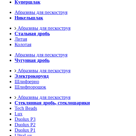
Купершлак
Абразивы для пескоструя
Никельшлак
Абразивы для пескоструя
Стальная дробь
Литая
Колотая
Абразивы для пескоструя
Чугунная дробь
Абразивы для пескоструя
Электрокорунд
Шлифзерно
Шлифпорошок
Абразивы для пескоструя
Стеклянная дробь, стеклошарики
Tech Beads
Lux
Duolux P3
Duolux P2
Duolux P1
UltraLux