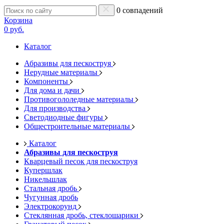
0 совпадений
Корзина
0 руб.
Каталог
Абразивы для пескоструя
Нерудные материалы
Компоненты
Для дома и дачи
Противогололедные материалы
Для производства
Светодиодные фигуры
Общестроительные материалы
Каталог
Абразивы для пескоструя
Кварцевый песок для пескоструя
Купершлак
Никельшлак
Стальная дробь
Чугунная дробь
Электрокорунд
Стеклянная дробь, стеклошарики