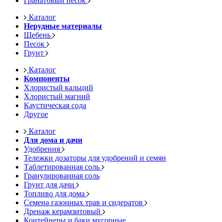
Гранатовый песок
Каталог
Нерудные материалы
Щебень
Песок
Грунт
Каталог
Компоненты
Хлористый кальций
Хлористый магний
Каустическая сода
Другое
Каталог
Для дома и дачи
Удобрения
Тележки дозаторы для удобрений и семян
Таблетированная соль
Гранулированная соль
Грунт для дачи
Топливо для дома
Семена газонных трав и сидератов
Дренаж керамзитовый
Контейнеры и баки мусорные