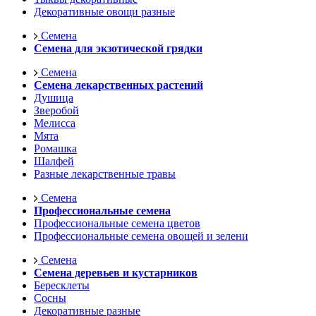
Декоративные овощи разные
Семена
Семена для экзотической грядки
Семена
Семена лекарственных растений
Душица
Зверобой
Мелисса
Мята
Ромашка
Шалфей
Разные лекарственные травы
Семена
Профессиональные семена
Профессиональные семена цветов
Профессиональные семена овощей и зелени
Семена
Семена деревьев и кустарников
Бересклеты
Сосны
Декоративные разные