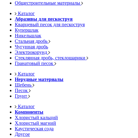
Общестроительные материалы
Каталог
Абразивы для пескоструя
Кварцевый песок для пескоструя
Купершлак
Никельшлак
Стальная дробь
Чугунная дробь
Электрокорунд
Стеклянная дробь, стеклошарики
Гранатовый песок
Каталог
Нерудные материалы
Щебень
Песок
Грунт
Каталог
Компоненты
Хлористый кальций
Хлористый магний
Каустическая сода
Другое