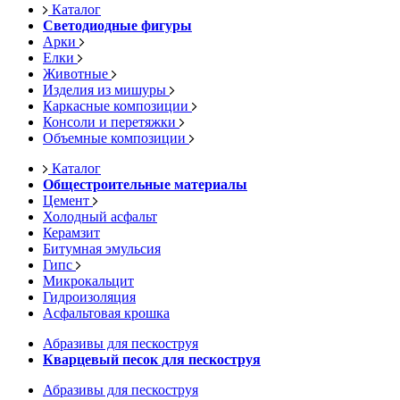
Каталог
Светодиодные фигуры
Арки
Елки
Животные
Изделия из мишуры
Каркасные композиции
Консоли и перетяжки
Объемные композиции
Каталог
Общестроительные материалы
Цемент
Холодный асфальт
Керамзит
Битумная эмульсия
Гипс
Микрокальцит
Гидроизоляция
Асфальтовая крошка
Абразивы для пескоструя
Кварцевый песок для пескоструя
Абразивы для пескоструя