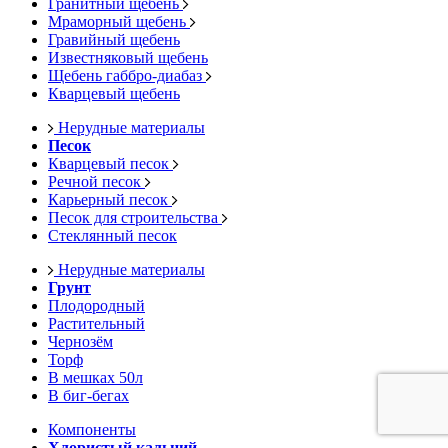
Гранитный щебень
Мраморный щебень
Гравийный щебень
Известняковый щебень
Щебень габбро-диабаз
Кварцевый щебень
Нерудные материалы
Песок
Кварцевый песок
Речной песок
Карьерный песок
Песок для строительства
Стеклянный песок
Нерудные материалы
Грунт
Плодородный
Растительный
Чернозём
Торф
В мешках 50л
В биг-бегах
Компоненты
Хлористый кальций