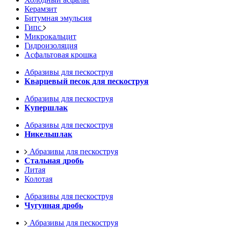
Керамзит
Битумная эмульсия
Гипс
Микрокальцит
Гидроизоляция
Асфальтовая крошка
Абразивы для пескоструя
Кварцевый песок для пескоструя
Абразивы для пескоструя
Купершлак
Абразивы для пескоструя
Никельшлак
Абразивы для пескоструя
Стальная дробь
Литая
Колотая
Абразивы для пескоструя
Чугунная дробь
Абразивы для пескоструя