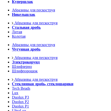
Купершлак
Абразивы для пескоструя
Никельшлак
Абразивы для пескоструя
Стальная дробь
Литая
Колотая
Абразивы для пескоструя
Чугунная дробь
Абразивы для пескоструя
Электрокорунд
Шлифзерно
Шлифпорошок
Абразивы для пескоструя
Стеклянная дробь, стеклошарики
Tech Beads
Lux
Duolux P3
Duolux P2
Duolux P1
UltraLux