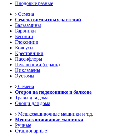
Плодовые разные
Семена
Семена комнатных растений
Бальзамины
Барвинки
Бегонии
Глоксинии
Колеусы
Крестовники
Пассифлоры
Пеларгонии (герань)
Цикламены
Эустомы
Семена
Огород на подоконнике и балконе
Травы для дома
Овощи для дома
Мешкозашивочные машинки и т.д.
Мешкозашивочные машинки
Ручные
Стационарные