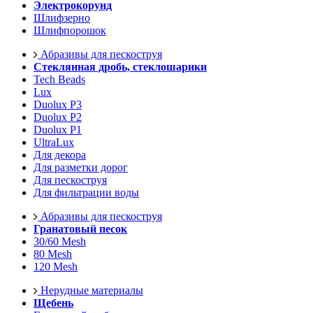
Электрокорунд
Шлифзерно
Шлифпорошок
Абразивы для пескоструя
Стеклянная дробь, стеклошарики
Tech Beads
Lux
Duolux P3
Duolux P2
Duolux P1
UltraLux
Для декора
Для разметки дорог
Для пескоструя
Для фильтрации воды
Абразивы для пескоструя
Гранатовый песок
30/60 Mesh
80 Mesh
120 Mesh
Нерудные материалы
Щебень