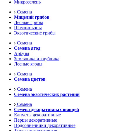
Микрозелень
Семена
Мицелий грибов
Лесные грибы
Шампиньоны
Экзотические грибы
Семена
Семена ягод
Арбузы
Земляника и клубника
Лесные ягоды
Семена
Семена цветов
Семена
Семена экзотических растений
Семена
Семена декоративных овощей
Капусты декоративные
Перцы декоративные
Подсолнечники декоративные
Тыквы декоративные