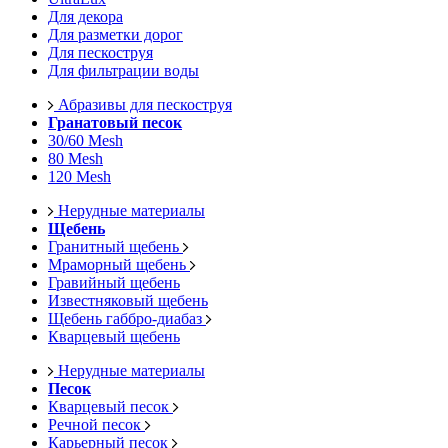
Для декора
Для разметки дорог
Для пескоструя
Для фильтрации воды
Абразивы для пескоструя
Гранатовый песок
30/60 Mesh
80 Mesh
120 Mesh
Нерудные материалы
Щебень
Гранитный щебень
Мраморный щебень
Гравийный щебень
Известняковый щебень
Щебень габбро-диабаз
Кварцевый щебень
Нерудные материалы
Песок
Кварцевый песок
Речной песок
Карьерный песок