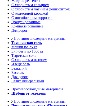
Жидкие реагенты
С хлористым кальцием
С хлористым магнием (бишофитом)
С мраморной крошкой
С ингибитором коррозии
Гранулированные
Компактированные
Для дорог
Противогололедные материалы
Техническая соль
Мешки по 25 кг
Биг-беги по 1000 кг
Тыретская соль
С хлористым натрием
Илецк соль
Белкалий
Бассоль
Для дорог
Галит минеральный
Противогололедные материалы
Щебень от гололеда
Противогололедные материалы
Пескосоляная смесь (Пескосоль)