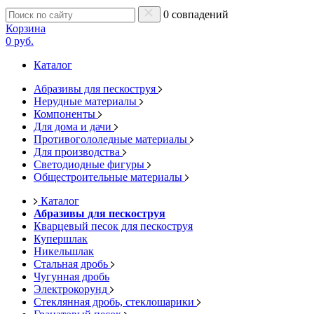
0 совпадений
Корзина
0 руб.
Каталог
Абразивы для пескоструя
Нерудные материалы
Компоненты
Для дома и дачи
Противогололедные материалы
Для производства
Светодиодные фигуры
Общестроительные материалы
Каталог
Абразивы для пескоструя
Кварцевый песок для пескоструя
Купершлак
Никельшлак
Стальная дробь
Чугунная дробь
Электрокорунд
Стеклянная дробь, стеклошарики