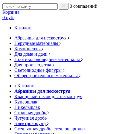
0 совпадений
Корзина
0 руб.
Каталог
Абразивы для пескоструя
Нерудные материалы
Компоненты
Для дома и дачи
Противогололедные материалы
Для производства
Светодиодные фигуры
Общестроительные материалы
Каталог
Абразивы для пескоструя
Кварцевый песок для пескоструя
Купершлак
Никельшлак
Стальная дробь
Чугунная дробь
Электрокорунд
Стеклянная дробь, стеклошарики