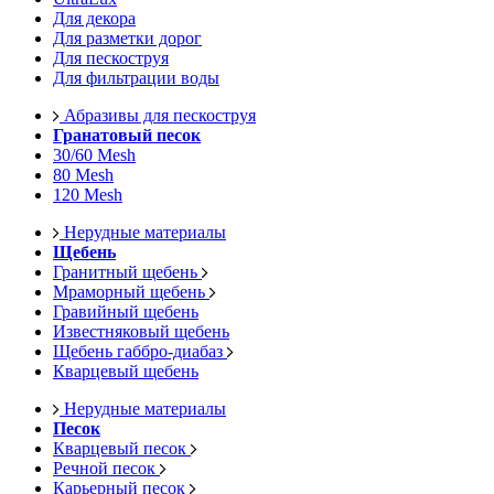
Для декора
Для разметки дорог
Для пескоструя
Для фильтрации воды
Абразивы для пескоструя
Гранатовый песок
30/60 Mesh
80 Mesh
120 Mesh
Нерудные материалы
Щебень
Гранитный щебень
Мраморный щебень
Гравийный щебень
Известняковый щебень
Щебень габбро-диабаз
Кварцевый щебень
Нерудные материалы
Песок
Кварцевый песок
Речной песок
Карьерный песок