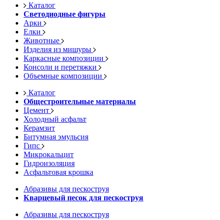
Каталог
Светодиодные фигуры
Арки
Елки
Животные
Изделия из мишуры
Каркасные композиции
Консоли и перетяжки
Объемные композиции
Каталог
Общестроительные материалы
Цемент
Холодный асфальт
Керамзит
Битумная эмульсия
Гипс
Микрокальцит
Гидроизоляция
Асфальтовая крошка
Абразивы для пескоструя
Кварцевый песок для пескоструя
Абразивы для пескоструя