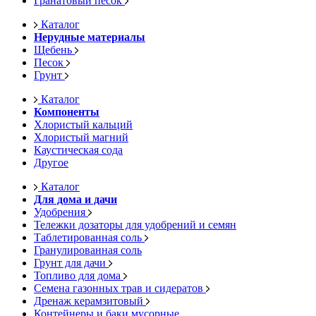
Гранатовый песок
Каталог
Нерудные материалы
Щебень
Песок
Грунт
Каталог
Компоненты
Хлористый кальций
Хлористый магний
Каустическая сода
Другое
Каталог
Для дома и дачи
Удобрения
Тележки дозаторы для удобрений и семян
Таблетированная соль
Гранулированная соль
Грунт для дачи
Топливо для дома
Семена газонных трав и сидератов
Дренаж керамзитовый
Контейнеры и баки мусорные