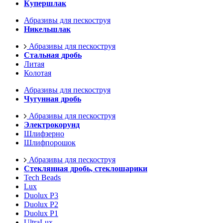
Купершлак
Абразивы для пескоструя
Никельшлак
Абразивы для пескоструя
Стальная дробь
Литая
Колотая
Абразивы для пескоструя
Чугунная дробь
Абразивы для пескоструя
Электрокорунд
Шлифзерно
Шлифпорошок
Абразивы для пескоструя
Стеклянная дробь, стеклошарики
Tech Beads
Lux
Duolux P3
Duolux P2
Duolux P1
UltraLux