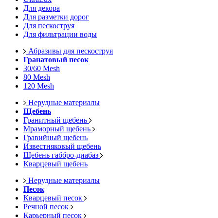
Для декора
Для разметки дорог
Для пескоструя
Для фильтрации воды
Абразивы для пескоструя
Гранатовый песок
30/60 Mesh
80 Mesh
120 Mesh
Нерудные материалы
Щебень
Гранитный щебень
Мраморный щебень
Гравийный щебень
Известняковый щебень
Щебень габбро-диабаз
Кварцевый щебень
Нерудные материалы
Песок
Кварцевый песок
Речной песок
Карьерный песок