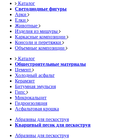
Каталог
Светодиодные фигуры
Арки
Елки
Животные
Изделия из мишуры
Каркасные композиции
Консоли и перетяжки
Объемные композиции
Каталог
Общестроительные материалы
Цемент
Холодный асфальт
Керамзит
Битумная эмульсия
Гипс
Микрокальцит
Гидроизоляция
Асфальтовая крошка
Абразивы для пескоструя
Кварцевый песок для пескоструя
Абразивы для пескоструя