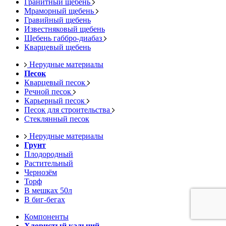
Гранитный щебень
Мраморный щебень
Гравийный щебень
Известняковый щебень
Щебень габбро-диабаз
Кварцевый щебень
Нерудные материалы
Песок
Кварцевый песок
Речной песок
Карьерный песок
Песок для строительства
Стеклянный песок
Нерудные материалы
Грунт
Плодородный
Растительный
Чернозём
Торф
В мешках 50л
В биг-бегах
Компоненты
Хлористый кальций