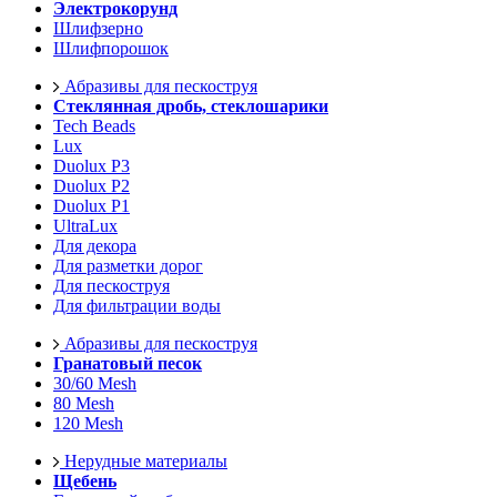
Электрокорунд
Шлифзерно
Шлифпорошок
Абразивы для пескоструя
Стеклянная дробь, стеклошарики
Tech Beads
Lux
Duolux P3
Duolux P2
Duolux P1
UltraLux
Для декора
Для разметки дорог
Для пескоструя
Для фильтрации воды
Абразивы для пескоструя
Гранатовый песок
30/60 Mesh
80 Mesh
120 Mesh
Нерудные материалы
Щебень