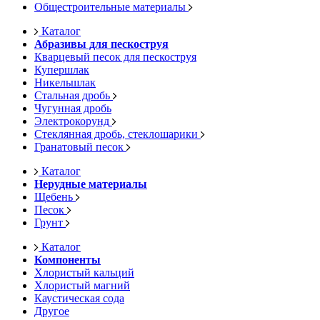
Общестроительные материалы
Каталог
Абразивы для пескоструя
Кварцевый песок для пескоструя
Купершлак
Никельшлак
Стальная дробь
Чугунная дробь
Электрокорунд
Стеклянная дробь, стеклошарики
Гранатовый песок
Каталог
Нерудные материалы
Щебень
Песок
Грунт
Каталог
Компоненты
Хлористый кальций
Хлористый магний
Каустическая сода
Другое