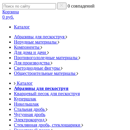
0 совпадений
Корзина
0 руб.
Каталог
Абразивы для пескоструя
Нерудные материалы
Компоненты
Для дома и дачи
Противогололедные материалы
Для производства
Светодиодные фигуры
Общестроительные материалы
Каталог
Абразивы для пескоструя
Кварцевый песок для пескоструя
Купершлак
Никельшлак
Стальная дробь
Чугунная дробь
Электрокорунд
Стеклянная дробь, стеклошарики