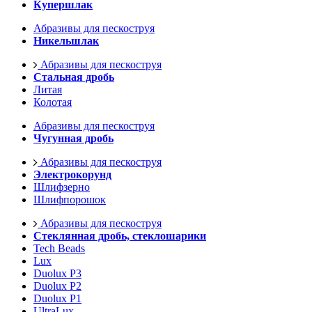
Купершлак
Абразивы для пескоструя
Никельшлак
Абразивы для пескоструя
Стальная дробь
Литая
Колотая
Абразивы для пескоструя
Чугунная дробь
Абразивы для пескоструя
Электрокорунд
Шлифзерно
Шлифпорошок
Абразивы для пескоструя
Стеклянная дробь, стеклошарики
Tech Beads
Lux
Duolux P3
Duolux P2
Duolux P1
UltraLux