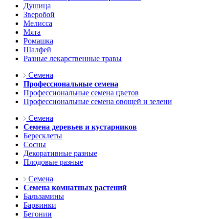
Душица
Зверобой
Мелисса
Мята
Ромашка
Шалфей
Разные лекарственные травы
Семена
Профессиональные семена
Профессиональные семена цветов
Профессиональные семена овощей и зелени
Семена
Семена деревьев и кустарников
Бересклеты
Сосны
Декоративные разные
Плодовые разные
Семена
Семена комнатных растений
Бальзамины
Барвинки
Бегонии