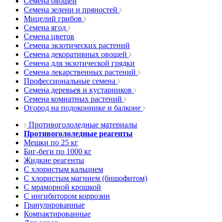
Семена овощей
Семена зелени и пряностей
Мицелий грибов
Семена ягод
Семена цветов
Семена экзотических растений
Семена декоративных овощей
Семена для экзотической грядки
Семена лекарственных растений
Профессиональные семена
Семена деревьев и кустарников
Семена комнатных растений
Огород на подоконнике и балконе
Противогололедные материалы
Противогололедные реагенты
Мешки по 25 кг
Биг-беги по 1000 кг
Жидкие реагенты
С хлористым кальцием
С хлористым магнием (бишофитом)
С мраморной крошкой
С ингибитором коррозии
Гранулированные
Компактированные