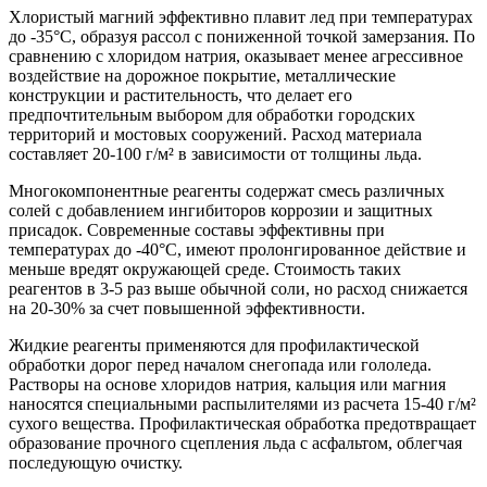
Хлористый магний эффективно плавит лед при температурах
до -35°C, образуя рассол с пониженной точкой замерзания. По
сравнению с хлоридом натрия, оказывает менее агрессивное
воздействие на дорожное покрытие, металлические
конструкции и растительность, что делает его
предпочтительным выбором для обработки городских
территорий и мостовых сооружений. Расход материала
составляет 20-100 г/м² в зависимости от толщины льда.
Многокомпонентные реагенты содержат смесь различных
солей с добавлением ингибиторов коррозии и защитных
присадок. Современные составы эффективны при
температурах до -40°C, имеют пролонгированное действие и
меньше вредят окружающей среде. Стоимость таких
реагентов в 3-5 раз выше обычной соли, но расход снижается
на 20-30% за счет повышенной эффективности.
Жидкие реагенты применяются для профилактической
обработки дорог перед началом снегопада или гололеда.
Растворы на основе хлоридов натрия, кальция или магния
наносятся специальными распылителями из расчета 15-40 г/м²
сухого вещества. Профилактическая обработка предотвращает
образование прочного сцепления льда с асфальтом, облегчая
последующую очистку.