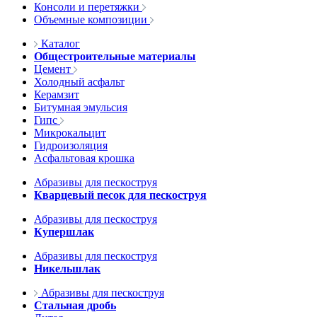
Консоли и перетяжки
Объемные композиции
Каталог
Общестроительные материалы
Цемент
Холодный асфальт
Керамзит
Битумная эмульсия
Гипс
Микрокальцит
Гидроизоляция
Асфальтовая крошка
Абразивы для пескоструя
Кварцевый песок для пескоструя
Абразивы для пескоструя
Купершлак
Абразивы для пескоструя
Никельшлак
Абразивы для пескоструя
Стальная дробь