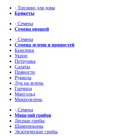
Топливо для дома
Брикеты
Семена
Семена овощей
Семена
Семена зелени и пряностей
Базилики
Укроп
Петрушка
Салаты
Пряности
Руккола
Лук на зелень
Горчица
Мангольд
Микрозелень
Семена
Мицелий грибов
Лесные грибы
Шампиньоны
Экзотические грибы