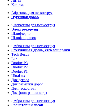
Литая
Колотая
Абразивы для пескоструя
Чугунная дробь
Абразивы для пескоструя
Электрокорунд
Шлифзерно
Шлифпорошок
Абразивы для пескоструя
Стеклянная дробь, стеклошарики
Tech Beads
Lux
Duolux P3
Duolux P2
Duolux P1
UltraLux
Для декора
Для разметки дорог
Для пескоструя
Для фильтрации воды
Абразивы для пескоструя
Гранатовый песок