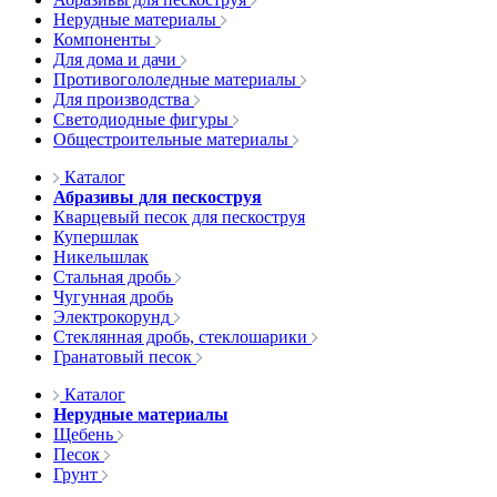
Нерудные материалы
Компоненты
Для дома и дачи
Противогололедные материалы
Для производства
Светодиодные фигуры
Общестроительные материалы
Каталог
Абразивы для пескоструя
Кварцевый песок для пескоструя
Купершлак
Никельшлак
Стальная дробь
Чугунная дробь
Электрокорунд
Стеклянная дробь, стеклошарики
Гранатовый песок
Каталог
Нерудные материалы
Щебень
Песок
Грунт