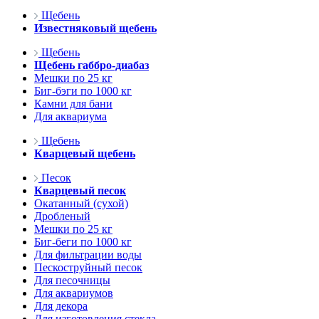
Щебень
Известняковый щебень
Щебень
Щебень габбро-диабаз
Мешки по 25 кг
Биг-бэги по 1000 кг
Камни для бани
Для аквариума
Щебень
Кварцевый щебень
Песок
Кварцевый песок
Окатанный (сухой)
Дробленый
Мешки по 25 кг
Биг-беги по 1000 кг
Для фильтрации воды
Пескоструйный песок
Для песочницы
Для аквариумов
Для декора
Для изготовления стекла