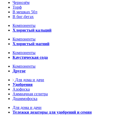
Чернозём
Торф
В мешках 50л
В биг-бегах
Компоненты
Хлористый кальций
Компоненты
Хлористый магний
Компоненты
Каустическая сода
Компоненты
Другое
Для дома и дачи
Удобрения
Азофоска
Аммиачная селитра
Диаммофоска
Для дома и дачи
Тележки дозаторы для удобрений и семян