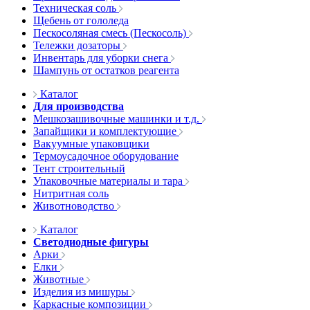
Техническая соль
Щебень от гололеда
Пескосоляная смесь (Пескосоль)
Тележки дозаторы
Инвентарь для уборки снега
Шампунь от остатков реагента
Каталог
Для производства
Мешкозашивочные машинки и т.д.
Запайщики и комплектующие
Вакуумные упаковщики
Термоусадочное оборудование
Тент строительный
Упаковочные материалы и тара
Нитритная соль
Животноводство
Каталог
Светодиодные фигуры
Арки
Елки
Животные
Изделия из мишуры
Каркасные композиции