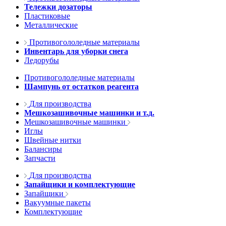
Тележки дозаторы
Пластиковые
Металлические
Противогололедные материалы
Инвентарь для уборки снега
Ледорубы
Противогололедные материалы
Шампунь от остатков реагента
Для производства
Мешкозашивочные машинки и т.д.
Мешкозашивочные машинки
Иглы
Швейные нитки
Балансиры
Запчасти
Для производства
Запайщики и комплектующие
Запайщики
Вакуумные пакеты
Комплектующие