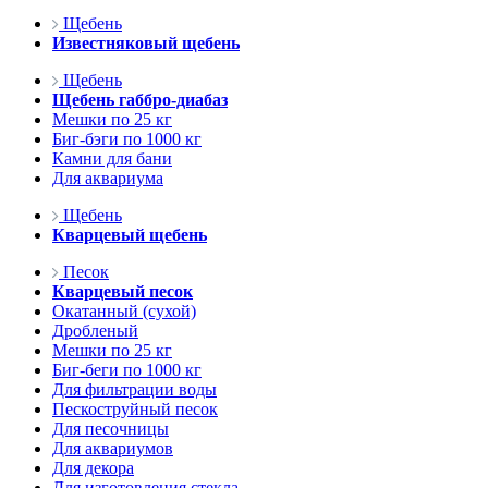
Щебень
Известняковый щебень
Щебень
Щебень габбро-диабаз
Мешки по 25 кг
Биг-бэги по 1000 кг
Камни для бани
Для аквариума
Щебень
Кварцевый щебень
Песок
Кварцевый песок
Окатанный (сухой)
Дробленый
Мешки по 25 кг
Биг-беги по 1000 кг
Для фильтрации воды
Пескоструйный песок
Для песочницы
Для аквариумов
Для декора
Для изготовления стекла