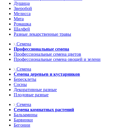
Душица
Зверобой
Мелисса
Мята
Ромашка
Шалфей
Разные лекарственные травы
Семена
Профессиональные семена
Профессиональные семена цветов
Профессиональные семена овощей и зелени
Семена
Семена деревьев и кустарников
Бересклеты
Сосны
Декоративные разные
Плодовые разные
Семена
Семена комнатных растений
Бальзамины
Барвинки
Бегонии