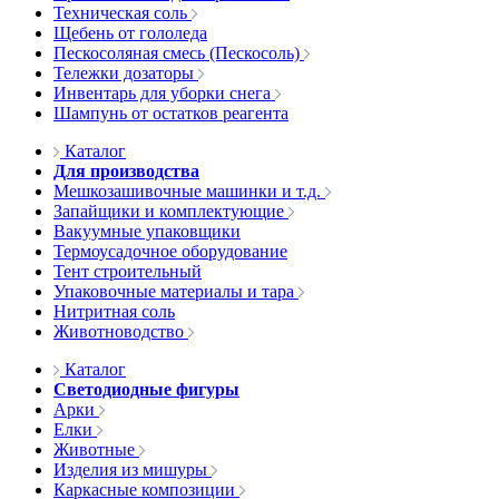
Техническая соль
Щебень от гололеда
Пескосоляная смесь (Пескосоль)
Тележки дозаторы
Инвентарь для уборки снега
Шампунь от остатков реагента
Каталог
Для производства
Мешкозашивочные машинки и т.д.
Запайщики и комплектующие
Вакуумные упаковщики
Термоусадочное оборудование
Тент строительный
Упаковочные материалы и тара
Нитритная соль
Животноводство
Каталог
Светодиодные фигуры
Арки
Елки
Животные
Изделия из мишуры
Каркасные композиции