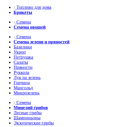
Топливо для дома
Брикеты
Семена
Семена овощей
Семена
Семена зелени и пряностей
Базилики
Укроп
Петрушка
Салаты
Пряности
Руккола
Лук на зелень
Горчица
Мангольд
Микрозелень
Семена
Мицелий грибов
Лесные грибы
Шампиньоны
Экзотические грибы