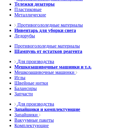
Тележки дозаторы
Пластиковые
Металлические
Противогололедные материалы
Инвентарь для уборки снега
Ледорубы
Противогололедные материалы
Шампунь от остатков реагента
Для производства
Мешкозашивочные машинки и т.д.
Мешкозашивочные машинки
Иглы
Швейные нитки
Балансиры
Запчасти
Для производства
Запайщики и комплектующие
Запайщики
Вакуумные пакеты
Комплектующие