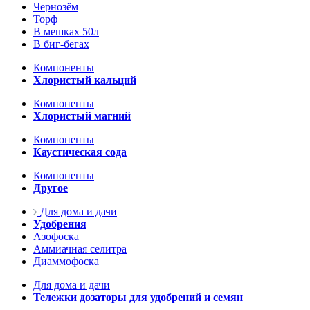
Чернозём
Торф
В мешках 50л
В биг-бегах
Компоненты
Хлористый кальций
Компоненты
Хлористый магний
Компоненты
Каустическая сода
Компоненты
Другое
Для дома и дачи
Удобрения
Азофоска
Аммиачная селитра
Диаммофоска
Для дома и дачи
Тележки дозаторы для удобрений и семян