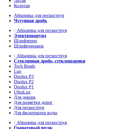
Литая
Колотая
Абразивы для пескоструя
Чугунная дробь
Абразивы для пескоструя
Электрокорунд
Шлифзерно
Шлифпорошок
Абразивы для пескоструя
Стеклянная дробь, стеклошарики
Tech Beads
Lux
Duolux P3
Duolux P2
Duolux P1
UltraLux
Для декора
Для разметки дорог
Для пескоструя
Для фильтрации воды
Абразивы для пескоструя
Гранатовый песок