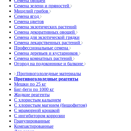
Семена овощей
Семена зелени и пряностей
Мицелий грибов
Семена ягод
Семена цветов
Семена экзотических растений
Семена декоративных овощей
Семена для экзотической грядки
Семена лекарственных растений
Профессиональные семена
Семена деревьев и кустарников
Семена комнатных растений
Огород на подоконнике и балконе
Противогололедные материалы
Противогололедные реагенты
Мешки по 25 кг
Биг-беги по 1000 кг
Жидкие реагенты
С хлористым кальцием
С хлористым магнием (бишофитом)
С мраморной крошкой
С ингибитором коррозии
Гранулированные
Компактированные