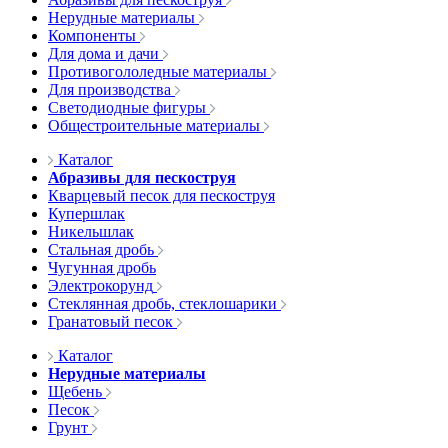
Нерудные материалы
Компоненты
Для дома и дачи
Противогололедные материалы
Для производства
Светодиодные фигуры
Общестроительные материалы
Каталог
Абразивы для пескоструя
Кварцевый песок для пескоструя
Купершлак
Никельшлак
Стальная дробь
Чугунная дробь
Электрокорунд
Стеклянная дробь, стеклошарики
Гранатовый песок
Каталог
Нерудные материалы
Щебень
Песок
Грунт