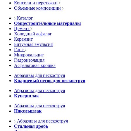
Консоли и перетяжки
Объемные композиции
Каталог
Общестроительные материалы
Цемент
Холодный асфальт
Керамзит
Битумная эмульсия
Гипс
Микрокальцит
Гидроизоляция
Асфальтовая крошка
Абразивы для пескоструя
Кварцевый песок для пескоструя
Абразивы для пескоструя
Купершлак
Абразивы для пескоструя
Никельшлак
Абразивы для пескоструя
Стальная дробь