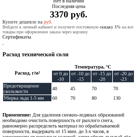
Нет в наличии
Последняя цена
3370 руб.
Купите дешевле на
руб.
Войдите в личный кабинет и получите постоянную
скидку 3%
на все
товары при оформлении заказа через корзину.
Сертификаты
Расход технической соли
Температура, °C
Расход, г/м²
от 0 до
от -10 до
от -15 до
от -20 до
-10
-15
-20
-23
Предотвращение
40
45
70
70
скользкости
Уборка льда 1-5 мм
60
70
80
130
Применение:
Для удаления снежно-ледяных образований
необходимо очистить поверхность от рыхлого снега,
равномерно распределить материал по обрабатываемой
поверхности, выдержать от 15 мин. до 3-х часов, в
зависимости от погодных условий, затем убрать рыхлый лёд