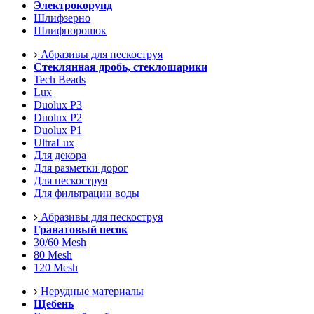
Электрокорунд
Шлифзерно
Шлифпорошок
Абразивы для пескоструя
Стеклянная дробь, стеклошарики
Tech Beads
Lux
Duolux P3
Duolux P2
Duolux P1
UltraLux
Для декора
Для разметки дорог
Для пескоструя
Для фильтрации воды
Абразивы для пескоструя
Гранатовый песок
30/60 Mesh
80 Mesh
120 Mesh
Нерудные материалы
Щебень