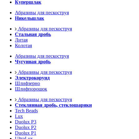
Купершлак
Абразивы для пескоструя
Никельшлак
Абразивы для пескоструя
Стальная дробь
Литая
Колотая
Абразивы для пескоструя
Чугунная дробь
Абразивы для пескоструя
Электрокорунд
Шлифзерно
Шлифпорошок
Абразивы для пескоструя
Стеклянная дробь, стеклошарики
Tech Beads
Lux
Duolux P3
Duolux P2
Duolux P1
UltraLux