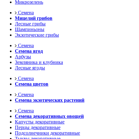
Микрозелень
Семена
Мицелий грибов
Лесные грибы
Шампиньоны
Экзотические грибы
Семена
Семена ягод
Арбузы
Земляника и клубника
Лесные ягоды
Семена
Семена цветов
Семена
Семена экзотических растений
Семена
Семена декоративных овощей
Капусты декоративные
Перцы декоративные
Подсолнечники декоративные
Тыквы декоративные