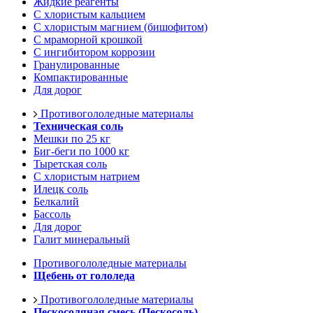
Жидкие реагенты
С хлористым кальцием
С хлористым магнием (бишофитом)
С мраморной крошкой
С ингибитором коррозии
Гранулированные
Компактированные
Для дорог
Противогололедные материалы
Техническая соль
Мешки по 25 кг
Биг-беги по 1000 кг
Тыретская соль
С хлористым натрием
Илецк соль
Белкалий
Бассоль
Для дорог
Галит минеральный
Противогололедные материалы
Щебень от гололеда
Противогололедные материалы
Пескосоляная смесь (Пескосоль)