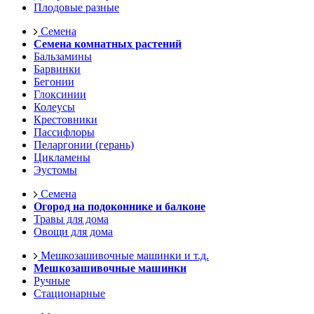
Плодовые разные
Семена
Семена комнатных растений
Бальзамины
Барвинки
Бегонии
Глоксинии
Колеусы
Крестовники
Пассифлоры
Пеларгонии (герань)
Цикламены
Эустомы
Семена
Огород на подоконнике и балконе
Травы для дома
Овощи для дома
Мешкозашивочные машинки и т.д.
Мешкозашивочные машинки
Ручные
Стационарные