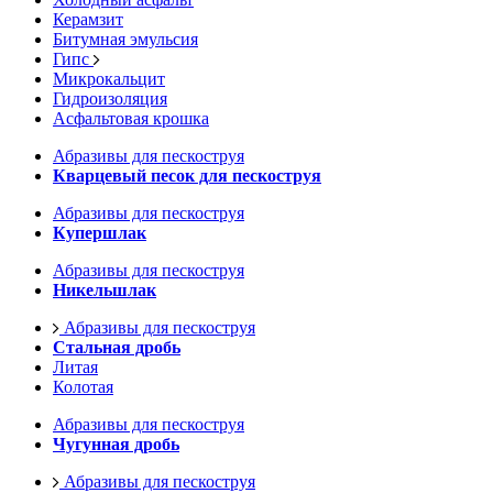
Керамзит
Битумная эмульсия
Гипс
Микрокальцит
Гидроизоляция
Асфальтовая крошка
Абразивы для пескоструя
Кварцевый песок для пескоструя
Абразивы для пескоструя
Купершлак
Абразивы для пескоструя
Никельшлак
Абразивы для пескоструя
Стальная дробь
Литая
Колотая
Абразивы для пескоструя
Чугунная дробь
Абразивы для пескоструя