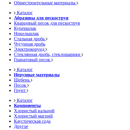
Общестроительные материалы
Каталог
Абразивы для пескоструя
Кварцевый песок для пескоструя
Купершлак
Никельшлак
Стальная дробь
Чугунная дробь
Электрокорунд
Стеклянная дробь, стеклошарики
Гранатовый песок
Каталог
Нерудные материалы
Щебень
Песок
Грунт
Каталог
Компоненты
Хлористый кальций
Хлористый магний
Каустическая сода
Другое