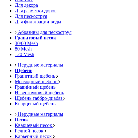
Для декора
Для разметки дорог
Для пескоструя
Для фильтрации воды
Абразивы для пескоструя
Гранатовый песок
30/60 Mesh
80 Mesh
120 Mesh
Нерудные материалы
Щебень
Гранитный щебень
Мраморный щебень
Гравийный щебень
Известняковый щебень
Щебень габбро-диабаз
Кварцевый щебень
Нерудные материалы
Песок
Кварцевый песок
Речной песок
Карьерный песок