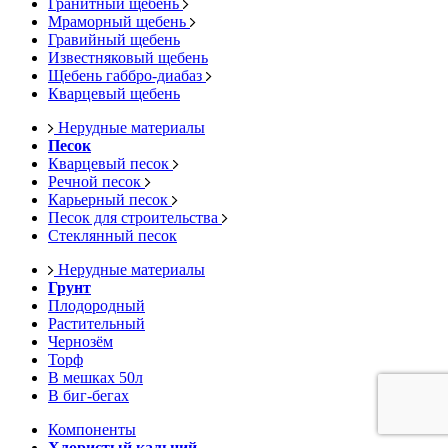
Гранитный щебень
Мраморный щебень
Гравийный щебень
Известняковый щебень
Щебень габбро-диабаз
Кварцевый щебень
Нерудные материалы
Песок
Кварцевый песок
Речной песок
Карьерный песок
Песок для строительства
Стеклянный песок
Нерудные материалы
Грунт
Плодородный
Растительный
Чернозём
Торф
В мешках 50л
В биг-бегах
Компоненты
Хлористый кальций