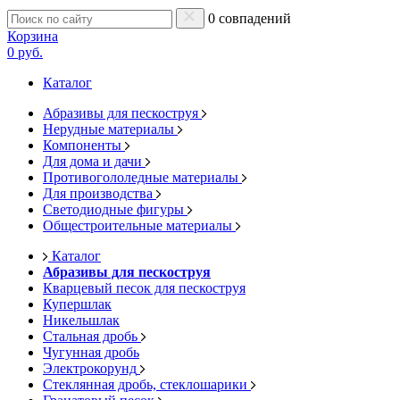
0 совпадений
Корзина
0 руб.
Каталог
Абразивы для пескоструя
Нерудные материалы
Компоненты
Для дома и дачи
Противогололедные материалы
Для производства
Светодиодные фигуры
Общестроительные материалы
Каталог
Абразивы для пескоструя
Кварцевый песок для пескоструя
Купершлак
Никельшлак
Стальная дробь
Чугунная дробь
Электрокорунд
Стеклянная дробь, стеклошарики