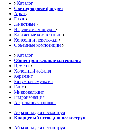
Каталог
Светодиодные фигуры
Арки
Елки
Животные
Изделия из мишуры
Каркасные композиции
Консоли и перетяжки
Объемные композиции
Каталог
Общестроительные материалы
Цемент
Холодный асфальт
Керамзит
Битумная эмульсия
Гипс
Микрокальцит
Гидроизоляция
Асфальтовая крошка
Абразивы для пескоструя
Кварцевый песок для пескоструя
Абразивы для пескоструя