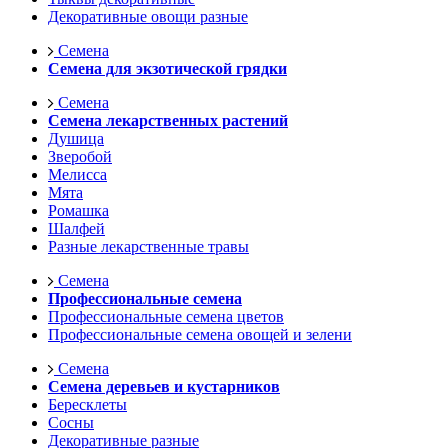
Декоративные овощи разные
Семена
Семена для экзотической грядки
Семена
Семена лекарственных растений
Душица
Зверобой
Мелисса
Мята
Ромашка
Шалфей
Разные лекарственные травы
Семена
Профессиональные семена
Профессиональные семена цветов
Профессиональные семена овощей и зелени
Семена
Семена деревьев и кустарников
Бересклеты
Сосны
Декоративные разные