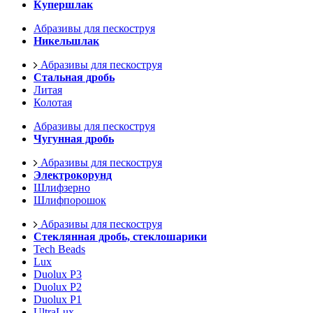
Купершлак
Абразивы для пескоструя
Никельшлак
Абразивы для пескоструя
Стальная дробь
Литая
Колотая
Абразивы для пескоструя
Чугунная дробь
Абразивы для пескоструя
Электрокорунд
Шлифзерно
Шлифпорошок
Абразивы для пескоструя
Стеклянная дробь, стеклошарики
Tech Beads
Lux
Duolux P3
Duolux P2
Duolux P1
UltraLux