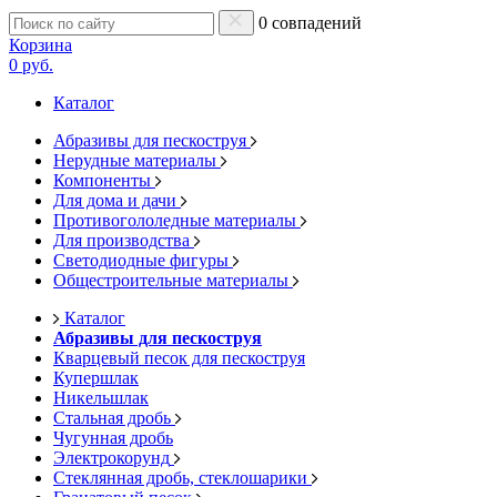
0 совпадений
Корзина
0 руб.
Каталог
Абразивы для пескоструя
Нерудные материалы
Компоненты
Для дома и дачи
Противогололедные материалы
Для производства
Светодиодные фигуры
Общестроительные материалы
Каталог
Абразивы для пескоструя
Кварцевый песок для пескоструя
Купершлак
Никельшлак
Стальная дробь
Чугунная дробь
Электрокорунд
Стеклянная дробь, стеклошарики