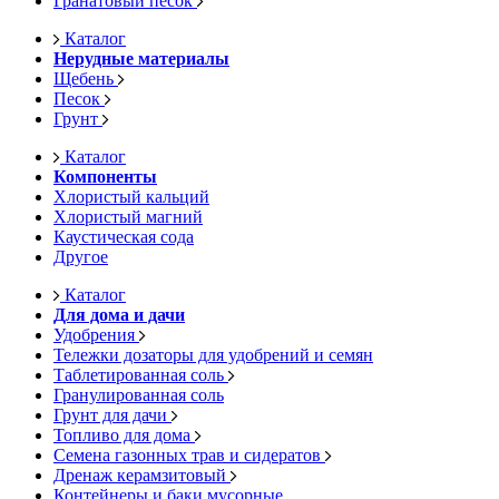
Гранатовый песок
Каталог
Нерудные материалы
Щебень
Песок
Грунт
Каталог
Компоненты
Хлористый кальций
Хлористый магний
Каустическая сода
Другое
Каталог
Для дома и дачи
Удобрения
Тележки дозаторы для удобрений и семян
Таблетированная соль
Гранулированная соль
Грунт для дачи
Топливо для дома
Семена газонных трав и сидератов
Дренаж керамзитовый
Контейнеры и баки мусорные