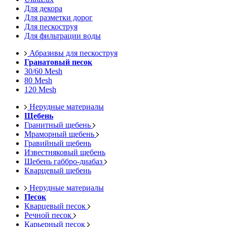
Для декора
Для разметки дорог
Для пескоструя
Для фильтрации воды
Абразивы для пескоструя
Гранатовый песок
30/60 Mesh
80 Mesh
120 Mesh
Нерудные материалы
Щебень
Гранитный щебень
Мраморный щебень
Гравийный щебень
Известняковый щебень
Щебень габбро-диабаз
Кварцевый щебень
Нерудные материалы
Песок
Кварцевый песок
Речной песок
Карьерный песок