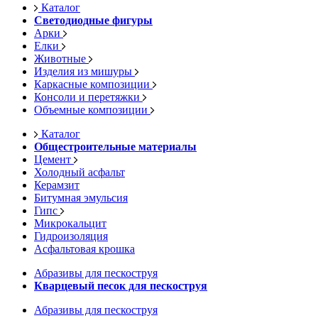
Каталог
Светодиодные фигуры
Арки
Елки
Животные
Изделия из мишуры
Каркасные композиции
Консоли и перетяжки
Объемные композиции
Каталог
Общестроительные материалы
Цемент
Холодный асфальт
Керамзит
Битумная эмульсия
Гипс
Микрокальцит
Гидроизоляция
Асфальтовая крошка
Абразивы для пескоструя
Кварцевый песок для пескоструя
Абразивы для пескоструя