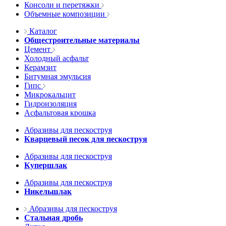
Консоли и перетяжки
Объемные композиции
Каталог
Общестроительные материалы
Цемент
Холодный асфальт
Керамзит
Битумная эмульсия
Гипс
Микрокальцит
Гидроизоляция
Асфальтовая крошка
Абразивы для пескоструя
Кварцевый песок для пескоструя
Абразивы для пескоструя
Купершлак
Абразивы для пескоструя
Никельшлак
Абразивы для пескоструя
Стальная дробь