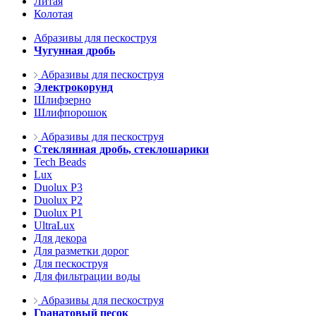
Литая
Колотая
Абразивы для пескоструя
Чугунная дробь
Абразивы для пескоструя
Электрокорунд
Шлифзерно
Шлифпорошок
Абразивы для пескоструя
Стеклянная дробь, стеклошарики
Tech Beads
Lux
Duolux P3
Duolux P2
Duolux P1
UltraLux
Для декора
Для разметки дорог
Для пескоструя
Для фильтрации воды
Абразивы для пескоструя
Гранатовый песок