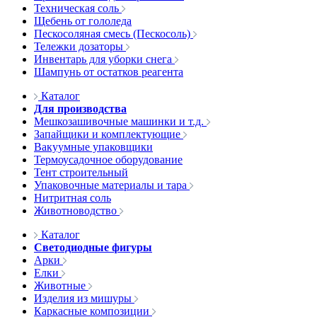
Техническая соль
Щебень от гололеда
Пескосоляная смесь (Пескосоль)
Тележки дозаторы
Инвентарь для уборки снега
Шампунь от остатков реагента
Каталог
Для производства
Мешкозашивочные машинки и т.д.
Запайщики и комплектующие
Вакуумные упаковщики
Термоусадочное оборудование
Тент строительный
Упаковочные материалы и тара
Нитритная соль
Животноводство
Каталог
Светодиодные фигуры
Арки
Елки
Животные
Изделия из мишуры
Каркасные композиции