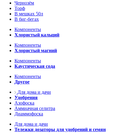
Чернозём
Торф
В мешках 50л
В биг-бегах
Компоненты
Хлористый кальций
Компоненты
Хлористый магний
Компоненты
Каустическая сода
Компоненты
Другое
Для дома и дачи
Удобрения
Азофоска
Аммиачная селитра
Диаммофоска
Для дома и дачи
Тележки дозаторы для удобрений и семян