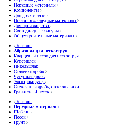
Нерудные материалы
Компоненты
Для дома и дачи
Противогололедные материалы
Для производства
Светодиодные фигуры
Общестроительные материалы
Каталог
Абразивы для пескоструя
Кварцевый песок для пескоструя
Купершлак
Никельшлак
Стальная дробь
Чугунная дробь
Электрокорунд
Стеклянная дробь, стеклошарики
Гранатовый песок
Каталог
Нерудные материалы
Щебень
Песок
Грунт