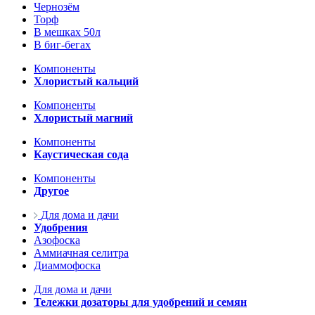
Чернозём
Торф
В мешках 50л
В биг-бегах
Компоненты
Хлористый кальций
Компоненты
Хлористый магний
Компоненты
Каустическая сода
Компоненты
Другое
Для дома и дачи
Удобрения
Азофоска
Аммиачная селитра
Диаммофоска
Для дома и дачи
Тележки дозаторы для удобрений и семян