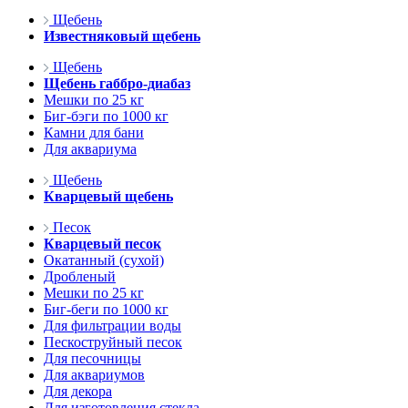
Щебень
Известняковый щебень
Щебень
Щебень габбро-диабаз
Мешки по 25 кг
Биг-бэги по 1000 кг
Камни для бани
Для аквариума
Щебень
Кварцевый щебень
Песок
Кварцевый песок
Окатанный (сухой)
Дробленый
Мешки по 25 кг
Биг-беги по 1000 кг
Для фильтрации воды
Пескоструйный песок
Для песочницы
Для аквариумов
Для декора
Для изготовления стекла