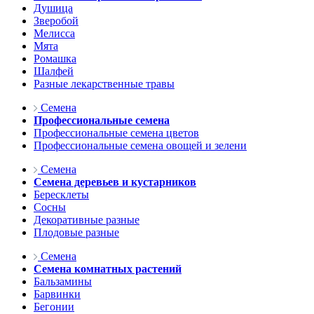
Душица
Зверобой
Мелисса
Мята
Ромашка
Шалфей
Разные лекарственные травы
Семена
Профессиональные семена
Профессиональные семена цветов
Профессиональные семена овощей и зелени
Семена
Семена деревьев и кустарников
Бересклеты
Сосны
Декоративные разные
Плодовые разные
Семена
Семена комнатных растений
Бальзамины
Барвинки
Бегонии