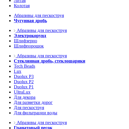
Литая
Колотая
Абразивы для пескоструя
Чугунная дробь
Абразивы для пескоструя
Электрокорунд
Шлифзерно
Шлифпорошок
Абразивы для пескоструя
Стеклянная дробь, стеклошарики
Tech Beads
Lux
Duolux P3
Duolux P2
Duolux P1
UltraLux
Для декора
Для разметки дорог
Для пескоструя
Для фильтрации воды
Абразивы для пескоструя
Гранатовый песок