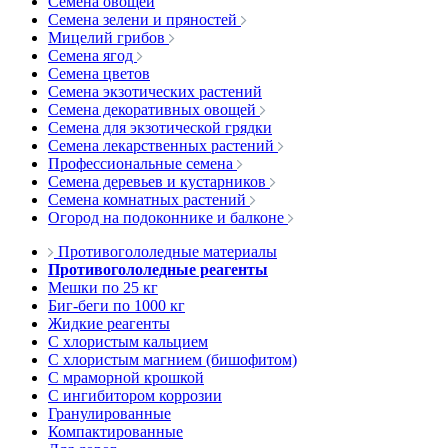
Семена овощей
Семена зелени и пряностей
Мицелий грибов
Семена ягод
Семена цветов
Семена экзотических растений
Семена декоративных овощей
Семена для экзотической грядки
Семена лекарственных растений
Профессиональные семена
Семена деревьев и кустарников
Семена комнатных растений
Огород на подоконнике и балконе
Противогололедные материалы
Противогололедные реагенты
Мешки по 25 кг
Биг-беги по 1000 кг
Жидкие реагенты
С хлористым кальцием
С хлористым магнием (бишофитом)
С мраморной крошкой
С ингибитором коррозии
Гранулированные
Компактированные