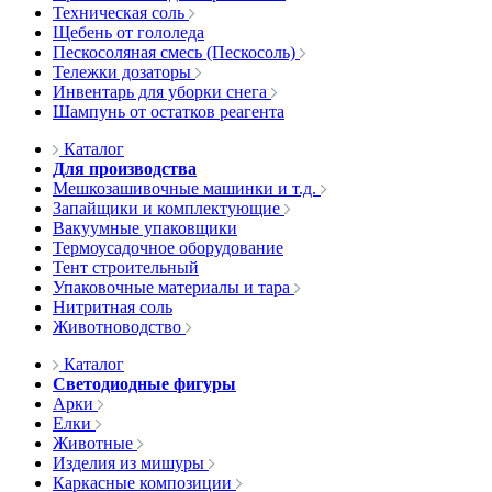
Техническая соль
Щебень от гололеда
Пескосоляная смесь (Пескосоль)
Тележки дозаторы
Инвентарь для уборки снега
Шампунь от остатков реагента
Каталог
Для производства
Мешкозашивочные машинки и т.д.
Запайщики и комплектующие
Вакуумные упаковщики
Термоусадочное оборудование
Тент строительный
Упаковочные материалы и тара
Нитритная соль
Животноводство
Каталог
Светодиодные фигуры
Арки
Елки
Животные
Изделия из мишуры
Каркасные композиции