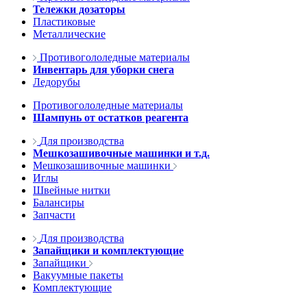
Тележки дозаторы
Пластиковые
Металлические
Противогололедные материалы
Инвентарь для уборки снега
Ледорубы
Противогололедные материалы
Шампунь от остатков реагента
Для производства
Мешкозашивочные машинки и т.д.
Мешкозашивочные машинки
Иглы
Швейные нитки
Балансиры
Запчасти
Для производства
Запайщики и комплектующие
Запайщики
Вакуумные пакеты
Комплектующие