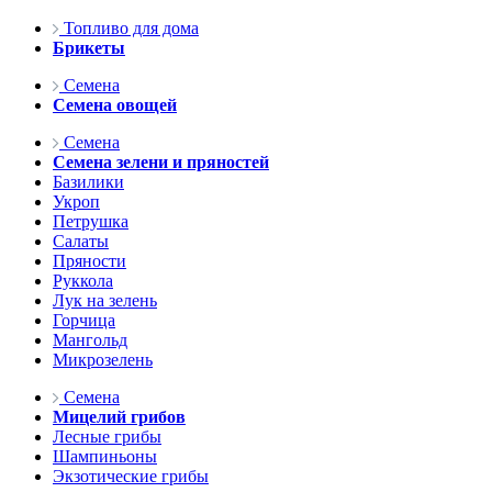
Топливо для дома
Брикеты
Семена
Семена овощей
Семена
Семена зелени и пряностей
Базилики
Укроп
Петрушка
Салаты
Пряности
Руккола
Лук на зелень
Горчица
Мангольд
Микрозелень
Семена
Мицелий грибов
Лесные грибы
Шампиньоны
Экзотические грибы