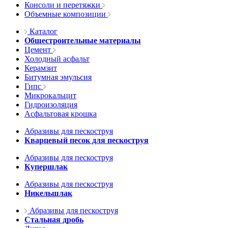
Консоли и перетяжки
Объемные композиции
Каталог
Общестроительные материалы
Цемент
Холодный асфальт
Керамзит
Битумная эмульсия
Гипс
Микрокальцит
Гидроизоляция
Асфальтовая крошка
Абразивы для пескоструя
Кварцевый песок для пескоструя
Абразивы для пескоструя
Купершлак
Абразивы для пескоструя
Никельшлак
Абразивы для пескоструя
Стальная дробь