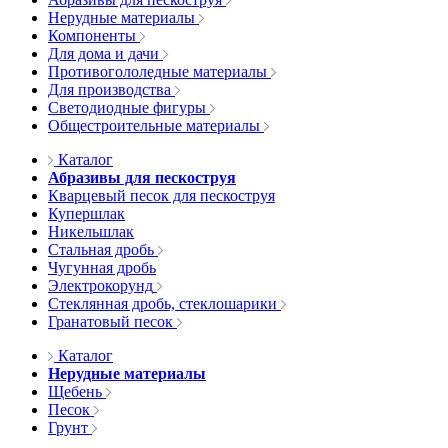
Нерудные материалы
Компоненты
Для дома и дачи
Противогололедные материалы
Для производства
Светодиодные фигуры
Общестроительные материалы
Каталог
Абразивы для пескоструя
Кварцевый песок для пескоструя
Купершлак
Никельшлак
Стальная дробь
Чугунная дробь
Электрокорунд
Стеклянная дробь, стеклошарики
Гранатовый песок
Каталог
Нерудные материалы
Щебень
Песок
Грунт