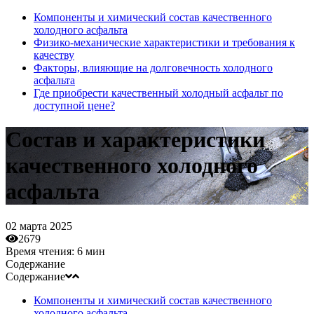
Компоненты и химический состав качественного
холодного асфальта
Физико-механические характеристики и требования к
качеству
Факторы, влияющие на долговечность холодного
асфальта
Где приобрести качественный холодный асфальт по
доступной цене?
Состав и характеристики
качественного холодного
асфальта
02 марта 2025
2679
Время чтения:
6 мин
Содержание
Содержание
Компоненты и химический состав качественного
холодного асфальта