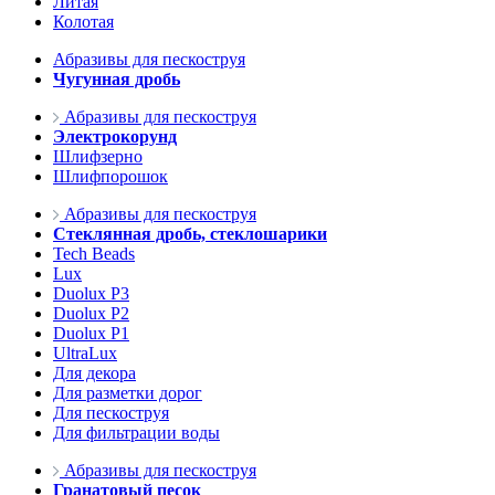
Литая
Колотая
Абразивы для пескоструя
Чугунная дробь
Абразивы для пескоструя
Электрокорунд
Шлифзерно
Шлифпорошок
Абразивы для пескоструя
Стеклянная дробь, стеклошарики
Tech Beads
Lux
Duolux P3
Duolux P2
Duolux P1
UltraLux
Для декора
Для разметки дорог
Для пескоструя
Для фильтрации воды
Абразивы для пескоструя
Гранатовый песок