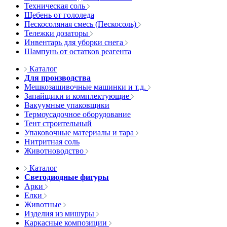
Техническая соль
Щебень от гололеда
Пескосоляная смесь (Пескосоль)
Тележки дозаторы
Инвентарь для уборки снега
Шампунь от остатков реагента
Каталог
Для производства
Мешкозашивочные машинки и т.д.
Запайщики и комплектующие
Вакуумные упаковщики
Термоусадочное оборудование
Тент строительный
Упаковочные материалы и тара
Нитритная соль
Животноводство
Каталог
Светодиодные фигуры
Арки
Елки
Животные
Изделия из мишуры
Каркасные композиции