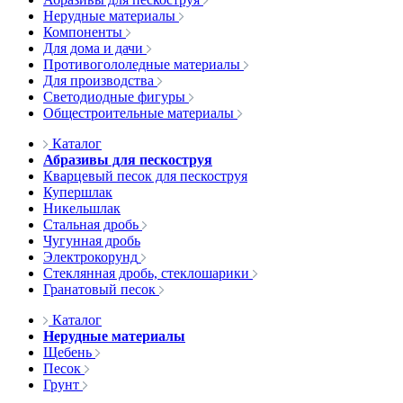
Нерудные материалы
Компоненты
Для дома и дачи
Противогололедные материалы
Для производства
Светодиодные фигуры
Общестроительные материалы
Каталог
Абразивы для пескоструя
Кварцевый песок для пескоструя
Купершлак
Никельшлак
Стальная дробь
Чугунная дробь
Электрокорунд
Стеклянная дробь, стеклошарики
Гранатовый песок
Каталог
Нерудные материалы
Щебень
Песок
Грунт