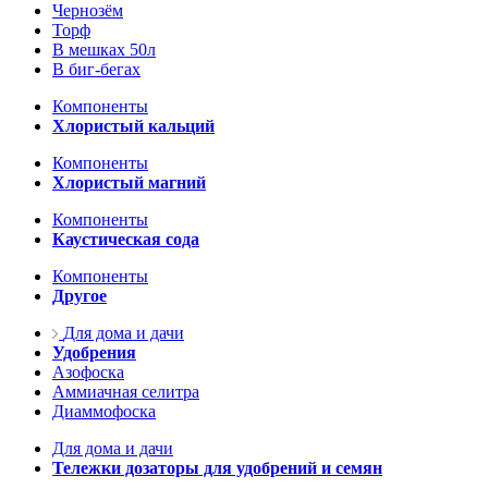
Чернозём
Торф
В мешках 50л
В биг-бегах
Компоненты
Хлористый кальций
Компоненты
Хлористый магний
Компоненты
Каустическая сода
Компоненты
Другое
Для дома и дачи
Удобрения
Азофоска
Аммиачная селитра
Диаммофоска
Для дома и дачи
Тележки дозаторы для удобрений и семян