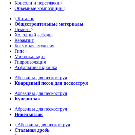
Консоли и перетяжки
Объемные композиции
Каталог
Общестроительные материалы
Цемент
Холодный асфальт
Керамзит
Битумная эмульсия
Гипс
Микрокальцит
Гидроизоляция
Асфальтовая крошка
Абразивы для пескоструя
Кварцевый песок для пескоструя
Абразивы для пескоструя
Купершлак
Абразивы для пескоструя
Никельшлак
Абразивы для пескоструя
Стальная дробь