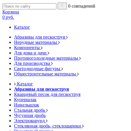
0 совпадений
Корзина
0 руб.
Каталог
Абразивы для пескоструя
Нерудные материалы
Компоненты
Для дома и дачи
Противогололедные материалы
Для производства
Светодиодные фигуры
Общестроительные материалы
Каталог
Абразивы для пескоструя
Кварцевый песок для пескоструя
Купершлак
Никельшлак
Стальная дробь
Чугунная дробь
Электрокорунд
Стеклянная дробь, стеклошарики