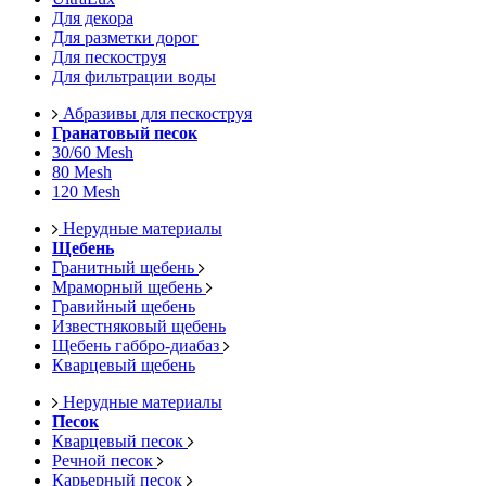
Для декора
Для разметки дорог
Для пескоструя
Для фильтрации воды
Абразивы для пескоструя
Гранатовый песок
30/60 Mesh
80 Mesh
120 Mesh
Нерудные материалы
Щебень
Гранитный щебень
Мраморный щебень
Гравийный щебень
Известняковый щебень
Щебень габбро-диабаз
Кварцевый щебень
Нерудные материалы
Песок
Кварцевый песок
Речной песок
Карьерный песок