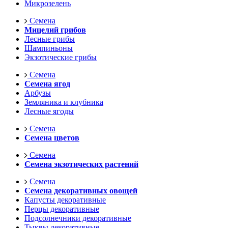
Микрозелень
Семена
Мицелий грибов
Лесные грибы
Шампиньоны
Экзотические грибы
Семена
Семена ягод
Арбузы
Земляника и клубника
Лесные ягоды
Семена
Семена цветов
Семена
Семена экзотических растений
Семена
Семена декоративных овощей
Капусты декоративные
Перцы декоративные
Подсолнечники декоративные
Тыквы декоративные