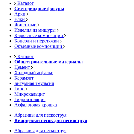
Каталог
Светодиодные фигуры
Арки
Елки
Животные
Изделия из мишуры
Каркасные композиции
Консоли и перетяжки
Объемные композиции
Каталог
Общестроительные материалы
Цемент
Холодный асфальт
Керамзит
Битумная эмульсия
Гипс
Микрокальцит
Гидроизоляция
Асфальтовая крошка
Абразивы для пескоструя
Кварцевый песок для пескоструя
Абразивы для пескоструя