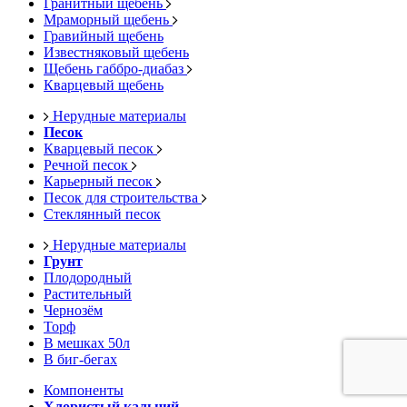
Гранитный щебень
Мраморный щебень
Гравийный щебень
Известняковый щебень
Щебень габбро-диабаз
Кварцевый щебень
Нерудные материалы
Песок
Кварцевый песок
Речной песок
Карьерный песок
Песок для строительства
Стеклянный песок
Нерудные материалы
Грунт
Плодородный
Растительный
Чернозём
Торф
В мешках 50л
В биг-бегах
Компоненты
Хлористый кальций