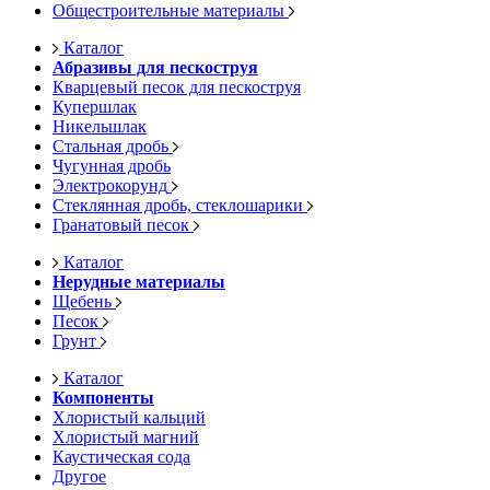
Общестроительные материалы
Каталог
Абразивы для пескоструя
Кварцевый песок для пескоструя
Купершлак
Никельшлак
Стальная дробь
Чугунная дробь
Электрокорунд
Стеклянная дробь, стеклошарики
Гранатовый песок
Каталог
Нерудные материалы
Щебень
Песок
Грунт
Каталог
Компоненты
Хлористый кальций
Хлористый магний
Каустическая сода
Другое