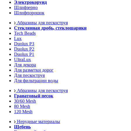
Электрокорунд
Шлифзерно
Шлифпорошок
Абразивы для пескоструя
Стеклянная дробь, стеклошарики
Tech Beads
Lux
Duolux P3
Duolux P2
Duolux P1
UltraLux
Для декора
Для разметки дорог
Для пескоструя
Для фильтрации воды
Абразивы для пескоструя
Гранатовый песок
30/60 Mesh
80 Mesh
120 Mesh
Нерудные материалы
Щебень