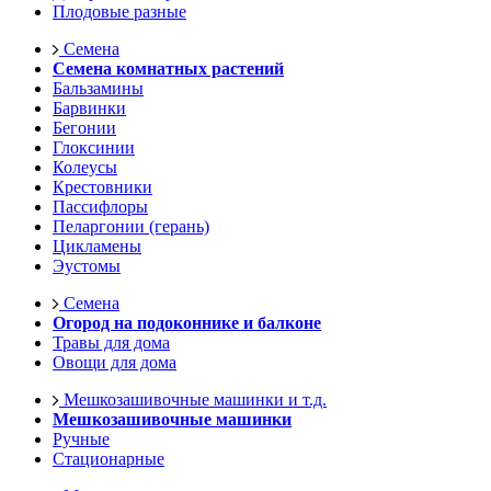
Плодовые разные
Семена
Семена комнатных растений
Бальзамины
Барвинки
Бегонии
Глоксинии
Колеусы
Крестовники
Пассифлоры
Пеларгонии (герань)
Цикламены
Эустомы
Семена
Огород на подоконнике и балконе
Травы для дома
Овощи для дома
Мешкозашивочные машинки и т.д.
Мешкозашивочные машинки
Ручные
Стационарные