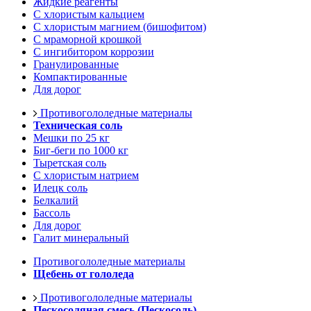
Жидкие реагенты
С хлористым кальцием
С хлористым магнием (бишофитом)
С мраморной крошкой
С ингибитором коррозии
Гранулированные
Компактированные
Для дорог
Противогололедные материалы
Техническая соль
Мешки по 25 кг
Биг-беги по 1000 кг
Тыретская соль
С хлористым натрием
Илецк соль
Белкалий
Бассоль
Для дорог
Галит минеральный
Противогололедные материалы
Щебень от гололеда
Противогололедные материалы
Пескосоляная смесь (Пескосоль)