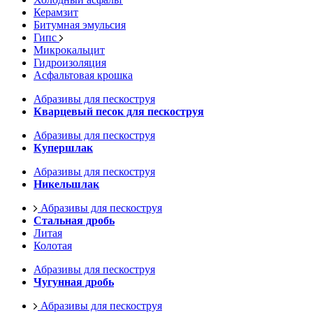
Керамзит
Битумная эмульсия
Гипс
Микрокальцит
Гидроизоляция
Асфальтовая крошка
Абразивы для пескоструя
Кварцевый песок для пескоструя
Абразивы для пескоструя
Купершлак
Абразивы для пескоструя
Никельшлак
Абразивы для пескоструя
Стальная дробь
Литая
Колотая
Абразивы для пескоструя
Чугунная дробь
Абразивы для пескоструя