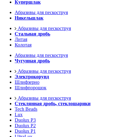
Купершлак
Абразивы для пескоструя
Никельшлак
Абразивы для пескоструя
Стальная дробь
Литая
Колотая
Абразивы для пескоструя
Чугунная дробь
Абразивы для пескоструя
Электрокорунд
Шлифзерно
Шлифпорошок
Абразивы для пескоструя
Стеклянная дробь, стеклошарики
Tech Beads
Lux
Duolux P3
Duolux P2
Duolux P1
UltraLux