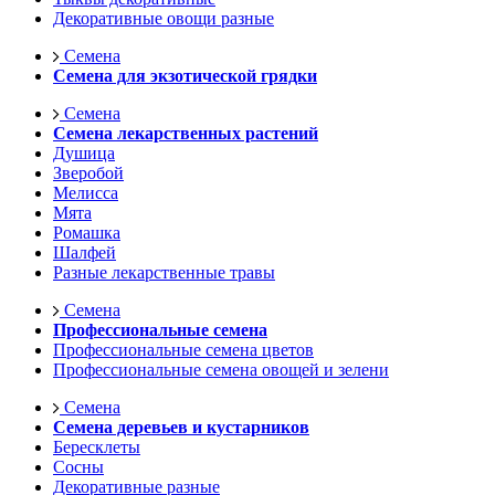
Декоративные овощи разные
Семена
Семена для экзотической грядки
Семена
Семена лекарственных растений
Душица
Зверобой
Мелисса
Мята
Ромашка
Шалфей
Разные лекарственные травы
Семена
Профессиональные семена
Профессиональные семена цветов
Профессиональные семена овощей и зелени
Семена
Семена деревьев и кустарников
Бересклеты
Сосны
Декоративные разные