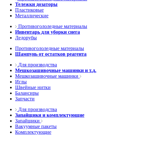
Тележки дозаторы
Пластиковые
Металлические
Противогололедные материалы
Инвентарь для уборки снега
Ледорубы
Противогололедные материалы
Шампунь от остатков реагента
Для производства
Мешкозашивочные машинки и т.д.
Мешкозашивочные машинки
Иглы
Швейные нитки
Балансиры
Запчасти
Для производства
Запайщики и комплектующие
Запайщики
Вакуумные пакеты
Комплектующие