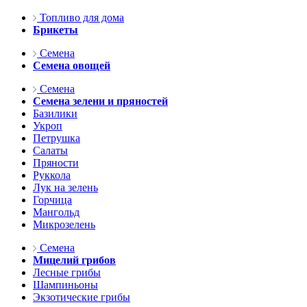
Топливо для дома
Брикеты
Семена
Семена овощей
Семена
Семена зелени и пряностей
Базилики
Укроп
Петрушка
Салаты
Пряности
Руккола
Лук на зелень
Горчица
Мангольд
Микрозелень
Семена
Мицелий грибов
Лесные грибы
Шампиньоны
Экзотические грибы