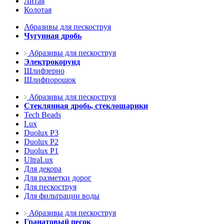
Литая
Колотая
Абразивы для пескоструя
Чугунная дробь
Абразивы для пескоструя
Электрокорунд
Шлифзерно
Шлифпорошок
Абразивы для пескоструя
Стеклянная дробь, стеклошарики
Tech Beads
Lux
Duolux P3
Duolux P2
Duolux P1
UltraLux
Для декора
Для разметки дорог
Для пескоструя
Для фильтрации воды
Абразивы для пескоструя
Гранатовый песок