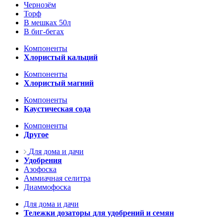
Чернозём
Торф
В мешках 50л
В биг-бегах
Компоненты
Хлористый кальций
Компоненты
Хлористый магний
Компоненты
Каустическая сода
Компоненты
Другое
Для дома и дачи
Удобрения
Азофоска
Аммиачная селитра
Диаммофоска
Для дома и дачи
Тележки дозаторы для удобрений и семян