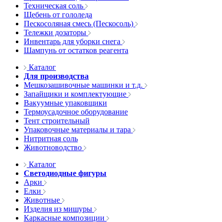
Техническая соль
Щебень от гололеда
Пескосоляная смесь (Пескосоль)
Тележки дозаторы
Инвентарь для уборки снега
Шампунь от остатков реагента
Каталог
Для производства
Мешкозашивочные машинки и т.д.
Запайщики и комплектующие
Вакуумные упаковщики
Термоусадочное оборудование
Тент строительный
Упаковочные материалы и тара
Нитритная соль
Животноводство
Каталог
Светодиодные фигуры
Арки
Елки
Животные
Изделия из мишуры
Каркасные композиции