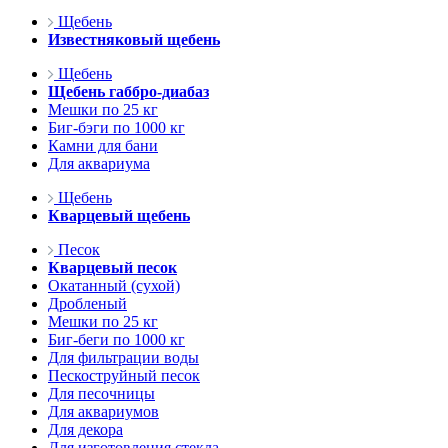
Щебень
Известняковый щебень
Щебень
Щебень габбро-диабаз
Мешки по 25 кг
Биг-бэги по 1000 кг
Камни для бани
Для аквариума
Щебень
Кварцевый щебень
Песок
Кварцевый песок
Окатанный (сухой)
Дробленый
Мешки по 25 кг
Биг-беги по 1000 кг
Для фильтрации воды
Пескоструйный песок
Для песочницы
Для аквариумов
Для декора
Для изготовления стекла