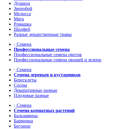
Душица
Зверобой
Мелисса
Мята
Ромашка
Шалфей
Разные лекарственные травы
Семена
Профессиональные семена
Профессиональные семена цветов
Профессиональные семена овощей и зелени
Семена
Семена деревьев и кустарников
Бересклеты
Сосны
Декоративные разные
Плодовые разные
Семена
Семена комнатных растений
Бальзамины
Барвинки
Бегонии