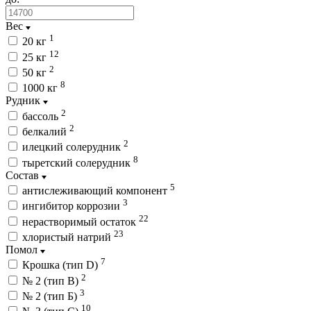
Вес
1
20 кг
12
25 кг
2
50 кг
8
1000 кг
Рудник
2
бассоль
2
белкалий
2
илецкий солерудник
8
тыретский солерудник
Состав
5
антислеживающий компонент
3
ингибитор коррозии
22
нерастворимый остаток
23
хлористый натрий
Помол
7
Крошка (тип D)
2
№ 2 (тип B)
3
№ 2 (тип Б)
10