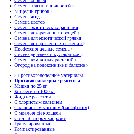
Семена овощей
Семена зелени и пряностей
Мицелий грибов
Семена ягод
Семена цветов
Семена экзотических растений
Семена декоративных овощей
Семена для экзотической грядки
Семена лекарственных растений
Профессиональные семена
Семена деревьев и кустарников
Семена комнатных растений
Огород на подоконнике и балконе
Противогололедные материалы
Противогололедные реагенты
Мешки по 25 кг
Биг-беги по 1000 кг
Жидкие реагенты
С хлористым кальцием
С хлористым магнием (бишофитом)
С мраморной крошкой
С ингибитором коррозии
Гранулированные
Компактированные