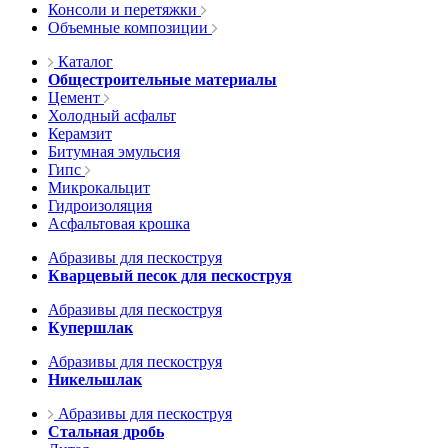
Консоли и перетяжки
Объемные композиции
Каталог
Общестроительные материалы
Цемент
Холодный асфальт
Керамзит
Битумная эмульсия
Гипс
Микрокальцит
Гидроизоляция
Асфальтовая крошка
Абразивы для пескоструя
Кварцевый песок для пескоструя
Абразивы для пескоструя
Купершлак
Абразивы для пескоструя
Никельшлак
Абразивы для пескоструя
Стальная дробь