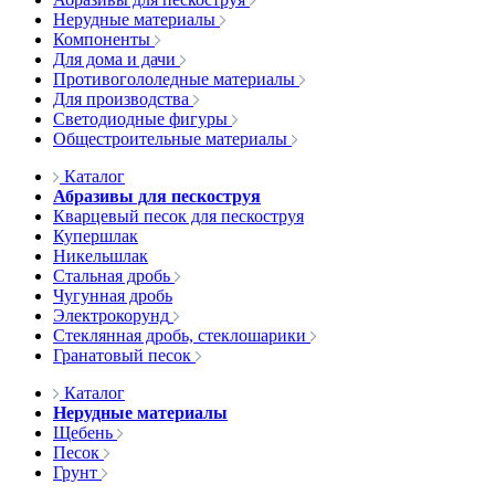
Нерудные материалы
Компоненты
Для дома и дачи
Противогололедные материалы
Для производства
Светодиодные фигуры
Общестроительные материалы
Каталог
Абразивы для пескоструя
Кварцевый песок для пескоструя
Купершлак
Никельшлак
Стальная дробь
Чугунная дробь
Электрокорунд
Стеклянная дробь, стеклошарики
Гранатовый песок
Каталог
Нерудные материалы
Щебень
Песок
Грунт