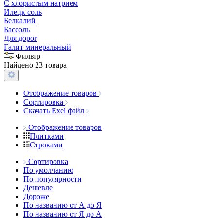
С хлористым натрием
Илецк соль
Белкалий
Бассоль
Для дорог
Галит минеральный
Фильтр
Найдено 23 товара
Отображение товаров
Сортировка
Скачать Exel файл
Отображение товаров
Плитками
Строками
Сортировка
По умолчанию
По популярности
Дешевле
Дороже
По названию от А до Я
По названию от Я до А