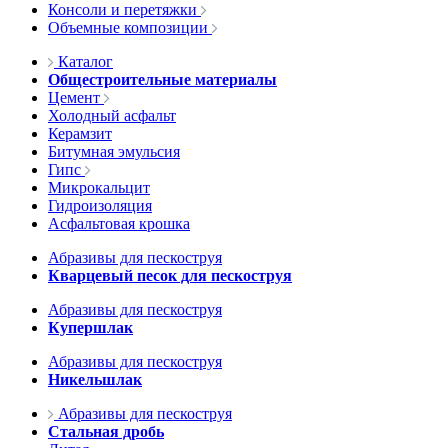
Консоли и перетяжки
Объемные композиции
Каталог
Общестроительные материалы
Цемент
Холодный асфальт
Керамзит
Битумная эмульсия
Гипс
Микрокальцит
Гидроизоляция
Асфальтовая крошка
Абразивы для пескоструя
Кварцевый песок для пескоструя
Абразивы для пескоструя
Купершлак
Абразивы для пескоструя
Никельшлак
Абразивы для пескоструя
Стальная дробь