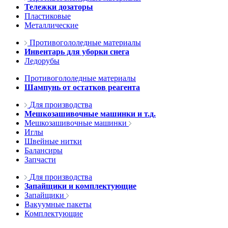
Тележки дозаторы
Пластиковые
Металлические
Противогололедные материалы
Инвентарь для уборки снега
Ледорубы
Противогололедные материалы
Шампунь от остатков реагента
Для производства
Мешкозашивочные машинки и т.д.
Мешкозашивочные машинки
Иглы
Швейные нитки
Балансиры
Запчасти
Для производства
Запайщики и комплектующие
Запайщики
Вакуумные пакеты
Комплектующие