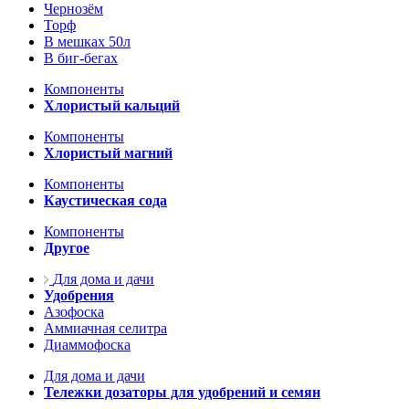
Чернозём
Торф
В мешках 50л
В биг-бегах
Компоненты
Хлористый кальций
Компоненты
Хлористый магний
Компоненты
Каустическая сода
Компоненты
Другое
Для дома и дачи
Удобрения
Азофоска
Аммиачная селитра
Диаммофоска
Для дома и дачи
Тележки дозаторы для удобрений и семян