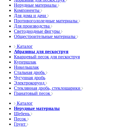
Нерудные материалы
Компоненты
Для дома и дачи
Противогололедные материалы
Для производства
Светодиодные фигуры
Общестроительные материалы
Каталог
Абразивы для пескоструя
Кварцевый песок для пескоструя
Купершлак
Никельшлак
Стальная дробь
Чугунная дробь
Электрокорунд
Стеклянная дробь, стеклошарики
Гранатовый песок
Каталог
Нерудные материалы
Щебень
Песок
Грунт