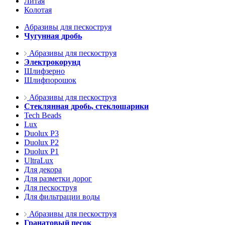
Литая
Колотая
Абразивы для пескоструя
Чугунная дробь
Абразивы для пескоструя
Электрокорунд
Шлифзерно
Шлифпорошок
Абразивы для пескоструя
Стеклянная дробь, стеклошарики
Tech Beads
Lux
Duolux P3
Duolux P2
Duolux P1
UltraLux
Для декора
Для разметки дорог
Для пескоструя
Для фильтрации воды
Абразивы для пескоструя
Гранатовый песок