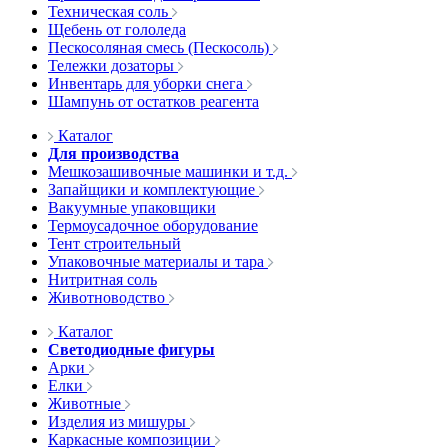
Техническая соль
Щебень от гололеда
Пескосоляная смесь (Пескосоль)
Тележки дозаторы
Инвентарь для уборки снега
Шампунь от остатков реагента
Каталог
Для производства
Мешкозашивочные машинки и т.д.
Запайщики и комплектующие
Вакуумные упаковщики
Термоусадочное оборудование
Тент строительный
Упаковочные материалы и тара
Нитритная соль
Животноводство
Каталог
Светодиодные фигуры
Арки
Елки
Животные
Изделия из мишуры
Каркасные композиции