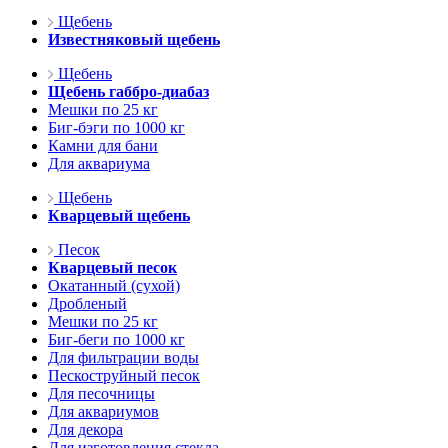
Щебень
Известняковый щебень
Щебень
Щебень габбро-диабаз
Мешки по 25 кг
Биг-бэги по 1000 кг
Камни для бани
Для аквариума
Щебень
Кварцевый щебень
Песок
Кварцевый песок
Окатанный (сухой)
Дробленый
Мешки по 25 кг
Биг-беги по 1000 кг
Для фильтрации воды
Пескоструйный песок
Для песочницы
Для аквариумов
Для декора
Для изготовления стекла