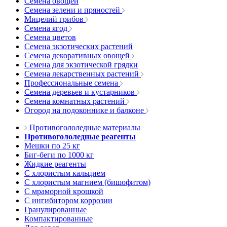
Семена овощей
Семена зелени и пряностей
Мицелий грибов
Семена ягод
Семена цветов
Семена экзотических растений
Семена декоративных овощей
Семена для экзотической грядки
Семена лекарственных растений
Профессиональные семена
Семена деревьев и кустарников
Семена комнатных растений
Огород на подоконнике и балконе
Противогололедные материалы
Противогололедные реагенты
Мешки по 25 кг
Биг-беги по 1000 кг
Жидкие реагенты
С хлористым кальцием
С хлористым магнием (бишофитом)
С мраморной крошкой
С ингибитором коррозии
Гранулированные
Компактированные