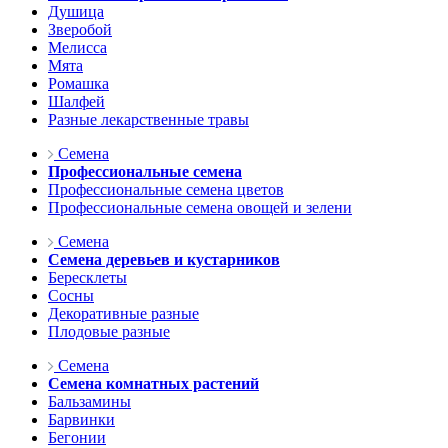
Душица
Зверобой
Мелисса
Мята
Ромашка
Шалфей
Разные лекарственные травы
Семена
Профессиональные семена
Профессиональные семена цветов
Профессиональные семена овощей и зелени
Семена
Семена деревьев и кустарников
Бересклеты
Сосны
Декоративные разные
Плодовые разные
Семена
Семена комнатных растений
Бальзамины
Барвинки
Бегонии