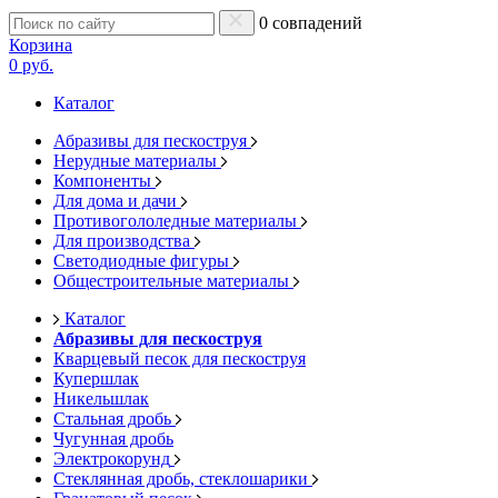
0 совпадений
Корзина
0 руб.
Каталог
Абразивы для пескоструя
Нерудные материалы
Компоненты
Для дома и дачи
Противогололедные материалы
Для производства
Светодиодные фигуры
Общестроительные материалы
Каталог
Абразивы для пескоструя
Кварцевый песок для пескоструя
Купершлак
Никельшлак
Стальная дробь
Чугунная дробь
Электрокорунд
Стеклянная дробь, стеклошарики