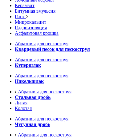
Керамзит
Битумная эмульсия
Гипс
Микрокальцит
Гидроизоляция
Асфальтовая крошка
Абразивы для пескоструя
Кварцевый песок для пескоструя
Абразивы для пескоструя
Купершлак
Абразивы для пескоструя
Никельшлак
Абразивы для пескоструя
Стальная дробь
Литая
Колотая
Абразивы для пескоструя
Чугунная дробь
Абразивы для пескоструя