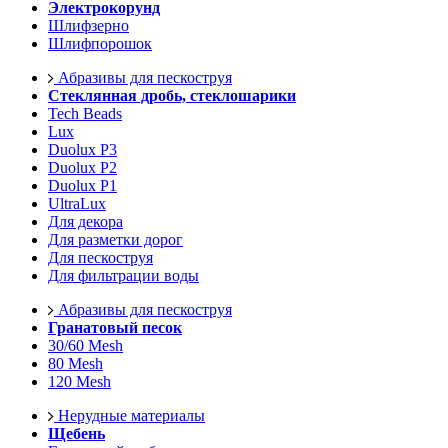
Электрокорунд
Шлифзерно
Шлифпорошок
Абразивы для пескоструя
Стеклянная дробь, стеклошарики
Tech Beads
Lux
Duolux P3
Duolux P2
Duolux P1
UltraLux
Для декора
Для разметки дорог
Для пескоструя
Для фильтрации воды
Абразивы для пескоструя
Гранатовый песок
30/60 Mesh
80 Mesh
120 Mesh
Нерудные материалы
Щебень