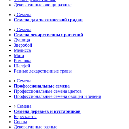
Декоративные овощи разные
Семена
Семена для экзотической грядки
Семена
Семена лекарственных растений
Душица
Зверобой
Мелисса
Мята
Ромашка
Шалфей
Разные лекарственные травы
Семена
Профессиональные семена
Профессиональные семена цветов
Профессиональные семена овощей и зелени
Семена
Семена деревьев и кустарников
Бересклеты
Сосны
Декоративные разные