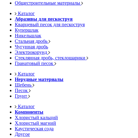
Общестроительные материалы
Каталог
Абразивы для пескоструя
Кварцевый песок для пескоструя
Купершлак
Никельшлак
Стальная дробь
Чугунная дробь
Электрокорунд
Стеклянная дробь, стеклошарики
Гранатовый песок
Каталог
Нерудные материалы
Щебень
Песок
Грунт
Каталог
Компоненты
Хлористый кальций
Хлористый магний
Каустическая сода
Другое