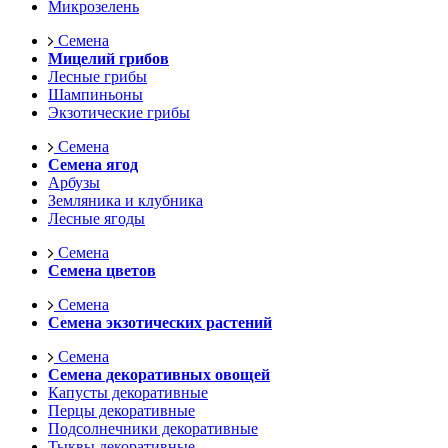
Микрозелень
Семена
Мицелий грибов
Лесные грибы
Шампиньоны
Экзотические грибы
Семена
Семена ягод
Арбузы
Земляника и клубника
Лесные ягоды
Семена
Семена цветов
Семена
Семена экзотических растений
Семена
Семена декоративных овощей
Капусты декоративные
Перцы декоративные
Подсолнечники декоративные
Тыквы декоративные