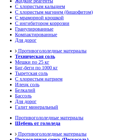
Жидкие реагенты
С хлористым кальцием
С хлористым магнием (бишофитом)
С мраморной крошкой
С ингибитором коррозии
Гранулированные
Компактированные
Для дорог
Противогололедные материалы
Техническая соль
Мешки по 25 кг
Биг-беги по 1000 кг
Тыретская соль
С хлористым натрием
Илецк соль
Белкалий
Бассоль
Для дорог
Галит минеральный
Противогололедные материалы
Щебень от гололеда
Противогололедные материалы
Пескосоляная смесь (Пескосоль)