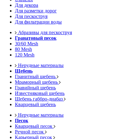
Для декора
Для разметки дорог
Для пескоструя
Для фильтрации воды
Абразивы для пескоструя
Гранатовый песок
30/60 Mesh
80 Mesh
120 Mesh
Нерудные материалы
Щебень
Гранитный щебень
Мраморный щебень
Гравийный щебень
Известняковый щебень
Щебень габбро-диабаз
Кварцевый щебень
Нерудные материалы
Песок
Кварцевый песок
Речной песок
Карьерный песок