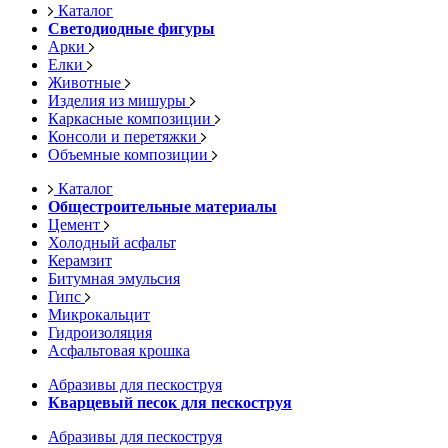
Каталог
Светодиодные фигуры
Арки
Елки
Животные
Изделия из мишуры
Каркасные композиции
Консоли и перетяжки
Объемные композиции
Каталог
Общестроительные материалы
Цемент
Холодный асфальт
Керамзит
Битумная эмульсия
Гипс
Микрокальцит
Гидроизоляция
Асфальтовая крошка
Абразивы для пескоструя
Кварцевый песок для пескоструя
Абразивы для пескоструя