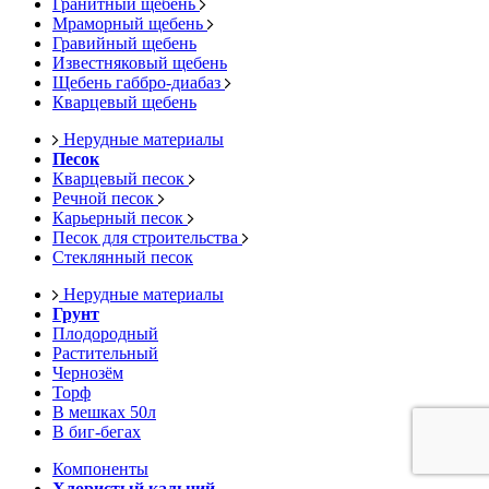
Гранитный щебень
Мраморный щебень
Гравийный щебень
Известняковый щебень
Щебень габбро-диабаз
Кварцевый щебень
Нерудные материалы
Песок
Кварцевый песок
Речной песок
Карьерный песок
Песок для строительства
Стеклянный песок
Нерудные материалы
Грунт
Плодородный
Растительный
Чернозём
Торф
В мешках 50л
В биг-бегах
Компоненты
Хлористый кальций