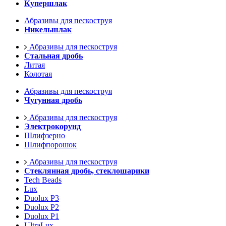
Купершлак
Абразивы для пескоструя
Никельшлак
Абразивы для пескоструя
Стальная дробь
Литая
Колотая
Абразивы для пескоструя
Чугунная дробь
Абразивы для пескоструя
Электрокорунд
Шлифзерно
Шлифпорошок
Абразивы для пескоструя
Стеклянная дробь, стеклошарики
Tech Beads
Lux
Duolux P3
Duolux P2
Duolux P1
UltraLux