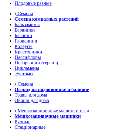
Плодовые разные
Семена
Семена комнатных растений
Бальзамины
Барвинки
Бегонии
Глоксинии
Колеусы
Крестовники
Пассифлоры
Пеларгонии (герань)
Цикламены
Эустомы
Семена
Огород на подоконнике и балконе
Травы для дома
Овощи для дома
Мешкозашивочные машинки и т.д.
Мешкозашивочные машинки
Ручные
Стационарные