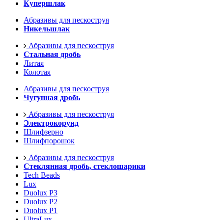
Купершлак
Абразивы для пескоструя
Никельшлак
Абразивы для пескоструя
Стальная дробь
Литая
Колотая
Абразивы для пескоструя
Чугунная дробь
Абразивы для пескоструя
Электрокорунд
Шлифзерно
Шлифпорошок
Абразивы для пескоструя
Стеклянная дробь, стеклошарики
Tech Beads
Lux
Duolux P3
Duolux P2
Duolux P1
UltraLux