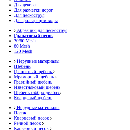
Для декора
Для разметки дорог
Для пескоструя
Для фильтрации воды
Абразивы для пескоструя
Гранатовый песок
30/60 Mesh
80 Mesh
120 Mesh
Нерудные материалы
Щебень
Гранитный щебень
Мраморный щебень
Гравийный щебень
Известняковый щебень
Щебень габбро-диабаз
Кварцевый щебень
Нерудные материалы
Песок
Кварцевый песок
Речной песок
Карьерный песок