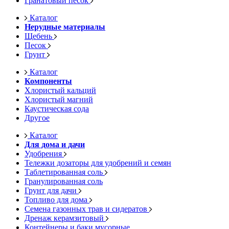
Гранатовый песок
Каталог
Нерудные материалы
Щебень
Песок
Грунт
Каталог
Компоненты
Хлористый кальций
Хлористый магний
Каустическая сода
Другое
Каталог
Для дома и дачи
Удобрения
Тележки дозаторы для удобрений и семян
Таблетированная соль
Гранулированная соль
Грунт для дачи
Топливо для дома
Семена газонных трав и сидератов
Дренаж керамзитовый
Контейнеры и баки мусорные