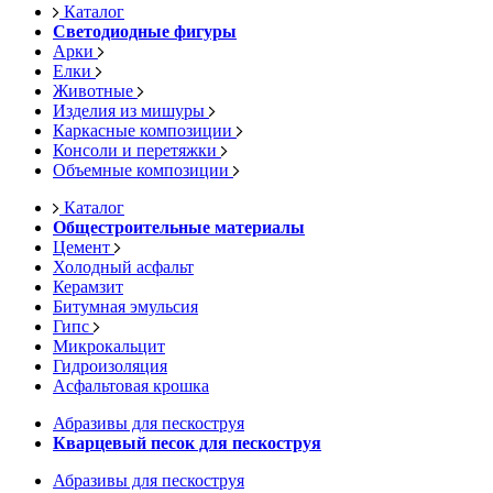
Каталог
Светодиодные фигуры
Арки
Елки
Животные
Изделия из мишуры
Каркасные композиции
Консоли и перетяжки
Объемные композиции
Каталог
Общестроительные материалы
Цемент
Холодный асфальт
Керамзит
Битумная эмульсия
Гипс
Микрокальцит
Гидроизоляция
Асфальтовая крошка
Абразивы для пескоструя
Кварцевый песок для пескоструя
Абразивы для пескоструя