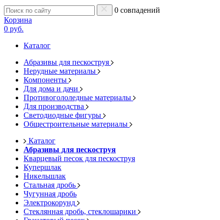
0 совпадений
Корзина
0 руб.
Каталог
Абразивы для пескоструя
Нерудные материалы
Компоненты
Для дома и дачи
Противогололедные материалы
Для производства
Светодиодные фигуры
Общестроительные материалы
Каталог
Абразивы для пескоструя
Кварцевый песок для пескоструя
Купершлак
Никельшлак
Стальная дробь
Чугунная дробь
Электрокорунд
Стеклянная дробь, стеклошарики