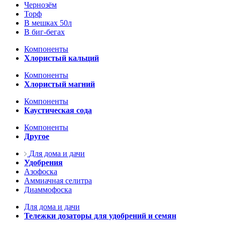
Чернозём
Торф
В мешках 50л
В биг-бегах
Компоненты
Хлористый кальций
Компоненты
Хлористый магний
Компоненты
Каустическая сода
Компоненты
Другое
Для дома и дачи
Удобрения
Азофоска
Аммиачная селитра
Диаммофоска
Для дома и дачи
Тележки дозаторы для удобрений и семян