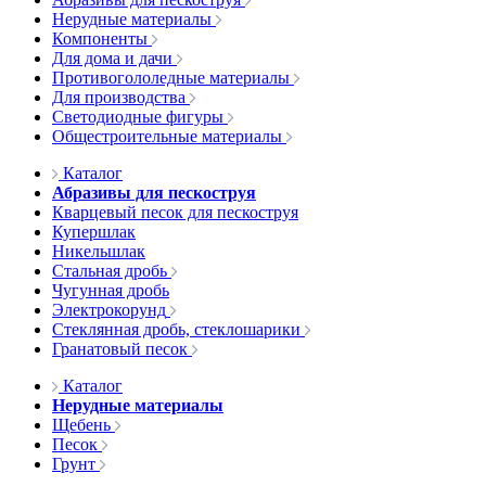
Нерудные материалы
Компоненты
Для дома и дачи
Противогололедные материалы
Для производства
Светодиодные фигуры
Общестроительные материалы
Каталог
Абразивы для пескоструя
Кварцевый песок для пескоструя
Купершлак
Никельшлак
Стальная дробь
Чугунная дробь
Электрокорунд
Стеклянная дробь, стеклошарики
Гранатовый песок
Каталог
Нерудные материалы
Щебень
Песок
Грунт