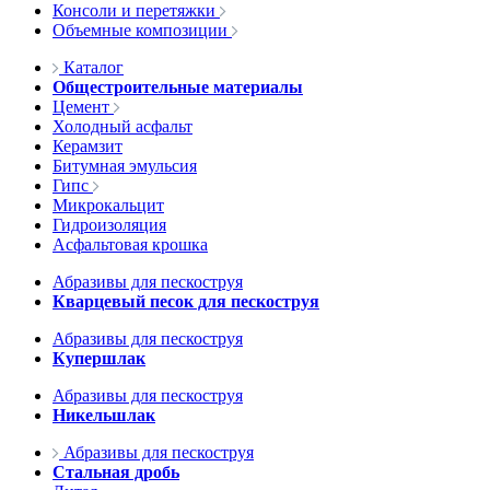
Консоли и перетяжки
Объемные композиции
Каталог
Общестроительные материалы
Цемент
Холодный асфальт
Керамзит
Битумная эмульсия
Гипс
Микрокальцит
Гидроизоляция
Асфальтовая крошка
Абразивы для пескоструя
Кварцевый песок для пескоструя
Абразивы для пескоструя
Купершлак
Абразивы для пескоструя
Никельшлак
Абразивы для пескоструя
Стальная дробь