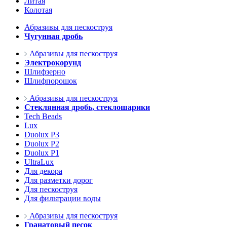
Литая
Колотая
Абразивы для пескоструя
Чугунная дробь
Абразивы для пескоструя
Электрокорунд
Шлифзерно
Шлифпорошок
Абразивы для пескоструя
Стеклянная дробь, стеклошарики
Tech Beads
Lux
Duolux P3
Duolux P2
Duolux P1
UltraLux
Для декора
Для разметки дорог
Для пескоструя
Для фильтрации воды
Абразивы для пескоструя
Гранатовый песок