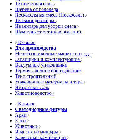
Техническая соль
Щебень от гололеда
Пескосоляная смесь (Пескосоль)
Тележки дозаторы
Инвентарь для уборки снега
Шампунь от остатков реагента
Каталог
Для производства
Мешкозашивочные машинки и т.д.
Запайщики и комплектующие
Вакуумные упаковщики
Термоусадочное оборудование
Тент строительный
Упаковочные материалы и тара
Нитритная соль
Животноводство
Каталог
Светодиодные фигуры
Арки
Елки
Животные
Изделия из мишуры
Каркасные композиции