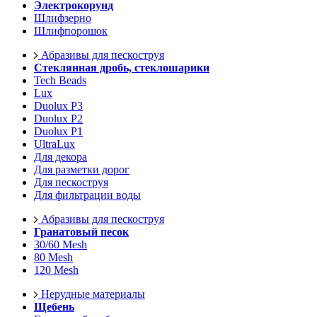
Электрокорунд
Шлифзерно
Шлифпорошок
Абразивы для пескоструя
Стеклянная дробь, стеклошарики
Tech Beads
Lux
Duolux P3
Duolux P2
Duolux P1
UltraLux
Для декора
Для разметки дорог
Для пескоструя
Для фильтрации воды
Абразивы для пескоструя
Гранатовый песок
30/60 Mesh
80 Mesh
120 Mesh
Нерудные материалы
Щебень