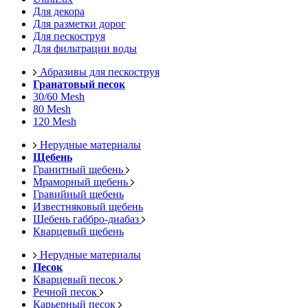
Для декора
Для разметки дорог
Для пескоструя
Для фильтрации воды
Абразивы для пескоструя
Гранатовый песок
30/60 Mesh
80 Mesh
120 Mesh
Нерудные материалы
Щебень
Гранитный щебень
Мраморный щебень
Гравийный щебень
Известняковый щебень
Щебень габбро-диабаз
Кварцевый щебень
Нерудные материалы
Песок
Кварцевый песок
Речной песок
Карьерный песок