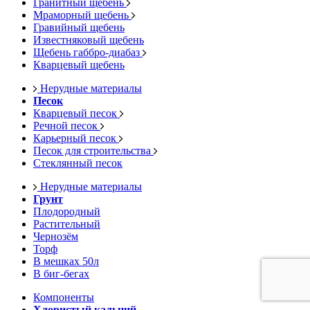
Гранитный щебень
Мраморный щебень
Гравийный щебень
Известняковый щебень
Щебень габбро-диабаз
Кварцевый щебень
Нерудные материалы
Песок
Кварцевый песок
Речной песок
Карьерный песок
Песок для строительства
Стеклянный песок
Нерудные материалы
Грунт
Плодородный
Растительный
Чернозём
Торф
В мешках 50л
В биг-бегах
Компоненты
Хлористый кальций