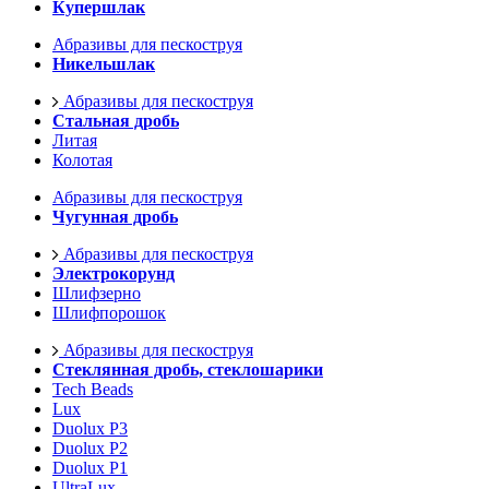
Купершлак
Абразивы для пескоструя
Никельшлак
Абразивы для пескоструя
Стальная дробь
Литая
Колотая
Абразивы для пескоструя
Чугунная дробь
Абразивы для пескоструя
Электрокорунд
Шлифзерно
Шлифпорошок
Абразивы для пескоструя
Стеклянная дробь, стеклошарики
Tech Beads
Lux
Duolux P3
Duolux P2
Duolux P1
UltraLux