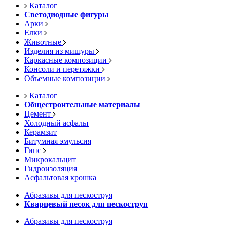
Каталог
Светодиодные фигуры
Арки
Елки
Животные
Изделия из мишуры
Каркасные композиции
Консоли и перетяжки
Объемные композиции
Каталог
Общестроительные материалы
Цемент
Холодный асфальт
Керамзит
Битумная эмульсия
Гипс
Микрокальцит
Гидроизоляция
Асфальтовая крошка
Абразивы для пескоструя
Кварцевый песок для пескоструя
Абразивы для пескоструя