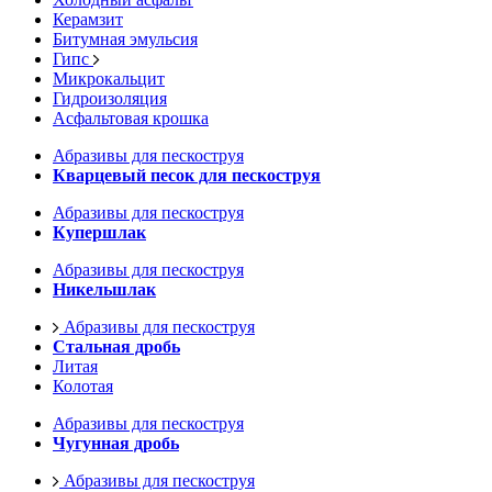
Керамзит
Битумная эмульсия
Гипс
Микрокальцит
Гидроизоляция
Асфальтовая крошка
Абразивы для пескоструя
Кварцевый песок для пескоструя
Абразивы для пескоструя
Купершлак
Абразивы для пескоструя
Никельшлак
Абразивы для пескоструя
Стальная дробь
Литая
Колотая
Абразивы для пескоструя
Чугунная дробь
Абразивы для пескоструя