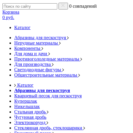
0 совпадений
Корзина
0 руб.
Каталог
Абразивы для пескоструя
Нерудные материалы
Компоненты
Для дома и дачи
Противогололедные материалы
Для производства
Светодиодные фигуры
Общестроительные материалы
Каталог
Абразивы для пескоструя
Кварцевый песок для пескоструя
Купершлак
Никельшлак
Стальная дробь
Чугунная дробь
Электрокорунд
Стеклянная дробь, стеклошарики