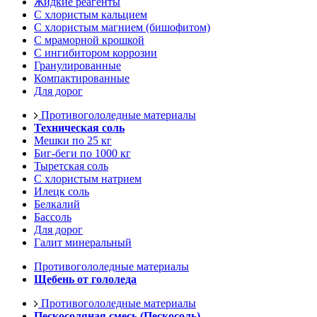
Жидкие реагенты
С хлористым кальцием
С хлористым магнием (бишофитом)
С мраморной крошкой
С ингибитором коррозии
Гранулированные
Компактированные
Для дорог
Противогололедные материалы
Техническая соль
Мешки по 25 кг
Биг-беги по 1000 кг
Тыретская соль
С хлористым натрием
Илецк соль
Белкалий
Бассоль
Для дорог
Галит минеральный
Противогололедные материалы
Щебень от гололеда
Противогололедные материалы
Пескосоляная смесь (Пескосоль)