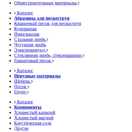
Общестроительные материалы
Каталог
Абразивы для пескоструя
Кварцевый песок для пескоструя
Купершлак
Никельшлак
Стальная дробь
Чугунная дробь
Электрокорунд
Стеклянная дробь, стеклошарики
Гранатовый песок
Каталог
Нерудные материалы
Щебень
Песок
Грунт
Каталог
Компоненты
Хлористый кальций
Хлористый магний
Каустическая сода
Другое