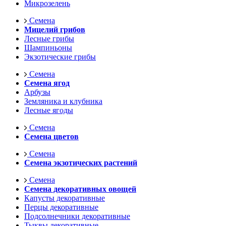
Микрозелень
Семена
Мицелий грибов
Лесные грибы
Шампиньоны
Экзотические грибы
Семена
Семена ягод
Арбузы
Земляника и клубника
Лесные ягоды
Семена
Семена цветов
Семена
Семена экзотических растений
Семена
Семена декоративных овощей
Капусты декоративные
Перцы декоративные
Подсолнечники декоративные
Тыквы декоративные