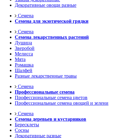
Декоративные овощи разные
Семена
Семена для экзотической грядки
Семена
Семена лекарственных растений
Душица
Зверобой
Мелисса
Мята
Ромашка
Шалфей
Разные лекарственные травы
Семена
Профессиональные семена
Профессиональные семена цветов
Профессиональные семена овощей и зелени
Семена
Семена деревьев и кустарников
Бересклеты
Сосны
Декоративные разные