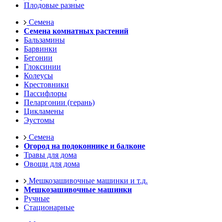
Плодовые разные
Семена
Семена комнатных растений
Бальзамины
Барвинки
Бегонии
Глоксинии
Колеусы
Крестовники
Пассифлоры
Пеларгонии (герань)
Цикламены
Эустомы
Семена
Огород на подоконнике и балконе
Травы для дома
Овощи для дома
Мешкозашивочные машинки и т.д.
Мешкозашивочные машинки
Ручные
Стационарные