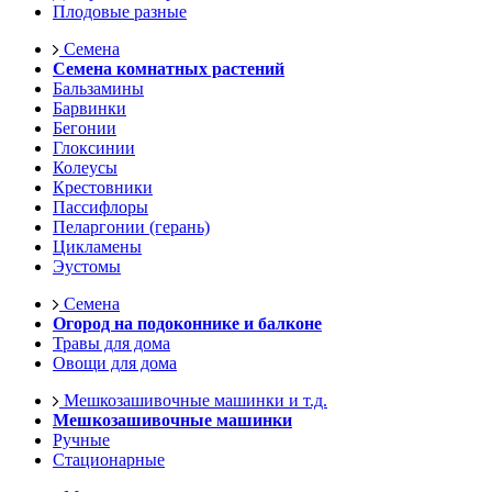
Плодовые разные
Семена
Семена комнатных растений
Бальзамины
Барвинки
Бегонии
Глоксинии
Колеусы
Крестовники
Пассифлоры
Пеларгонии (герань)
Цикламены
Эустомы
Семена
Огород на подоконнике и балконе
Травы для дома
Овощи для дома
Мешкозашивочные машинки и т.д.
Мешкозашивочные машинки
Ручные
Стационарные