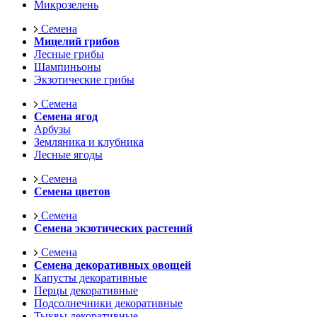
Микрозелень
Семена
Мицелий грибов
Лесные грибы
Шампиньоны
Экзотические грибы
Семена
Семена ягод
Арбузы
Земляника и клубника
Лесные ягоды
Семена
Семена цветов
Семена
Семена экзотических растений
Семена
Семена декоративных овощей
Капусты декоративные
Перцы декоративные
Подсолнечники декоративные
Тыквы декоративные