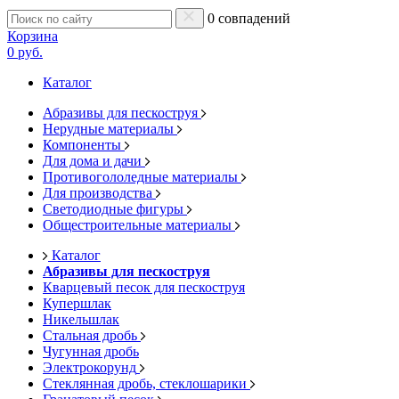
0 совпадений
Корзина
0 руб.
Каталог
Абразивы для пескоструя
Нерудные материалы
Компоненты
Для дома и дачи
Противогололедные материалы
Для производства
Светодиодные фигуры
Общестроительные материалы
Каталог
Абразивы для пескоструя
Кварцевый песок для пескоструя
Купершлак
Никельшлак
Стальная дробь
Чугунная дробь
Электрокорунд
Стеклянная дробь, стеклошарики