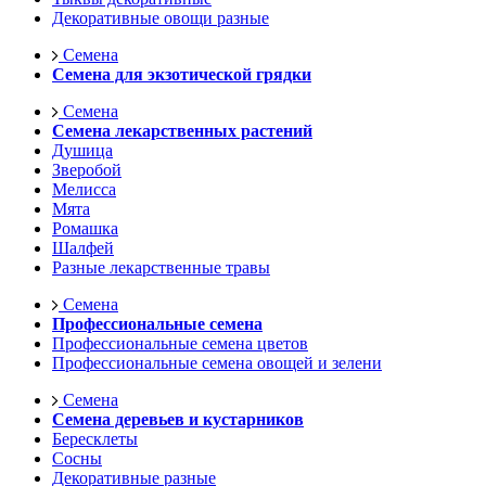
Декоративные овощи разные
Семена
Семена для экзотической грядки
Семена
Семена лекарственных растений
Душица
Зверобой
Мелисса
Мята
Ромашка
Шалфей
Разные лекарственные травы
Семена
Профессиональные семена
Профессиональные семена цветов
Профессиональные семена овощей и зелени
Семена
Семена деревьев и кустарников
Бересклеты
Сосны
Декоративные разные