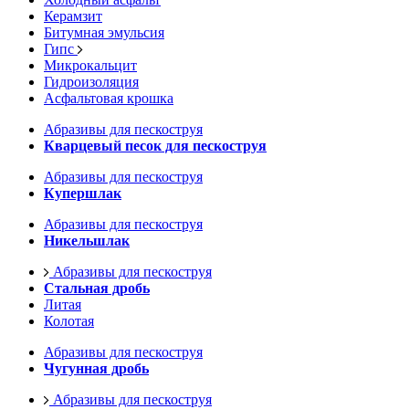
Керамзит
Битумная эмульсия
Гипс
Микрокальцит
Гидроизоляция
Асфальтовая крошка
Абразивы для пескоструя
Кварцевый песок для пескоструя
Абразивы для пескоструя
Купершлак
Абразивы для пескоструя
Никельшлак
Абразивы для пескоструя
Стальная дробь
Литая
Колотая
Абразивы для пескоструя
Чугунная дробь
Абразивы для пескоструя