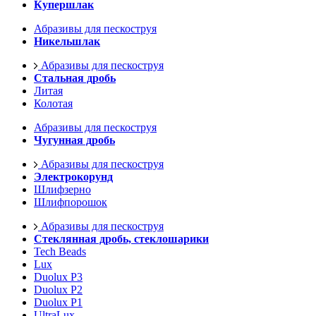
Купершлак
Абразивы для пескоструя
Никельшлак
Абразивы для пескоструя
Стальная дробь
Литая
Колотая
Абразивы для пескоструя
Чугунная дробь
Абразивы для пескоструя
Электрокорунд
Шлифзерно
Шлифпорошок
Абразивы для пескоструя
Стеклянная дробь, стеклошарики
Tech Beads
Lux
Duolux P3
Duolux P2
Duolux P1
UltraLux