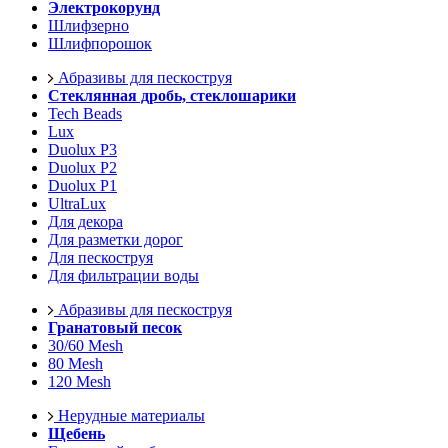
Электрокорунд
Шлифзерно
Шлифпорошок
Абразивы для пескоструя
Стеклянная дробь, стеклошарики
Tech Beads
Lux
Duolux P3
Duolux P2
Duolux P1
UltraLux
Для декора
Для разметки дорог
Для пескоструя
Для фильтрации воды
Абразивы для пескоструя
Гранатовый песок
30/60 Mesh
80 Mesh
120 Mesh
Нерудные материалы
Щебень