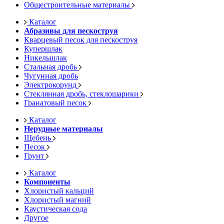
Общестроительные материалы
Каталог
Абразивы для пескоструя
Кварцевый песок для пескоструя
Купершлак
Никельшлак
Стальная дробь
Чугунная дробь
Электрокорунд
Стеклянная дробь, стеклошарики
Гранатовый песок
Каталог
Нерудные материалы
Щебень
Песок
Грунт
Каталог
Компоненты
Хлористый кальций
Хлористый магний
Каустическая сода
Другое