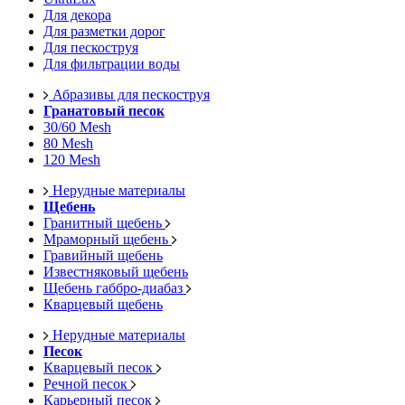
Для декора
Для разметки дорог
Для пескоструя
Для фильтрации воды
Абразивы для пескоструя
Гранатовый песок
30/60 Mesh
80 Mesh
120 Mesh
Нерудные материалы
Щебень
Гранитный щебень
Мраморный щебень
Гравийный щебень
Известняковый щебень
Щебень габбро-диабаз
Кварцевый щебень
Нерудные материалы
Песок
Кварцевый песок
Речной песок
Карьерный песок