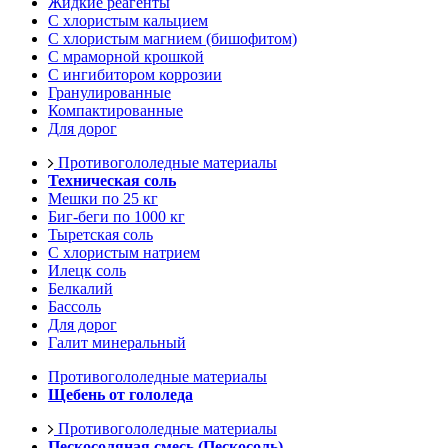
Жидкие реагенты
С хлористым кальцием
С хлористым магнием (бишофитом)
С мраморной крошкой
С ингибитором коррозии
Гранулированные
Компактированные
Для дорог
Противогололедные материалы
Техническая соль
Мешки по 25 кг
Биг-беги по 1000 кг
Тыретская соль
С хлористым натрием
Илецк соль
Белкалий
Бассоль
Для дорог
Галит минеральный
Противогололедные материалы
Щебень от гололеда
Противогололедные материалы
Пескосоляная смесь (Пескосоль)