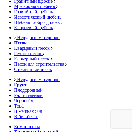
Гранитный щебень
Мраморный щебень
Гравийный щебень
Известняковый щебень
Щебень габбро-диабаз
Кварцевый щебень
Нерудные материалы
Песок
Кварцевый песок
Речной песок
Карьерный песок
Песок для строительства
Стеклянный песок
Нерудные материалы
Грунт
Плодородный
Растительный
Чернозём
Торф
В мешках 50л
В биг-бегах
Компоненты
Хлористый кальций