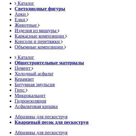
Каталог
Светодиодные фигуры
Арки
Елки
Животные
Изделия из мишуры
Каркасные композиции
Консоли и перетяжки
Объемные композиции
Каталог
Общестроительные материалы
Цемент
Холодный асфальт
Керамзит
Битумная эмульсия
Гипс
Микрокальцит
Гидроизоляция
Асфальтовая крошка
Абразивы для пескоструя
Кварцевый песок для пескоструя
Абразивы для пескоструя